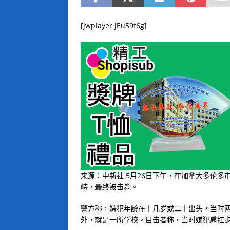
[jwplayer jEu59f6g]
来源：中新社 5月26日下午，在加拿大多伦
峙，最终被击毙。
警方称，嫌犯年龄在十几岁或二十出头，当时两
外，就是一所学校。目击者称，当时嫌犯肩扛步