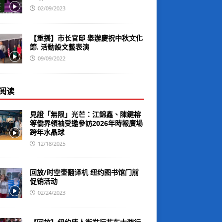
02/09/2023
【重播】市长官邸 舉辦慶祝中秋文化
節. 活動設文藝表演
09/09/2022
阅读
見證「無限」光芒：江錦鑫、陳鍵榕
等僑界領袖受邀參訪2026年時報廣場
跨年水晶球
12/18/2025
回放/时空壶翻译机 纽约图书馆门前
促销活动
02/24/2023