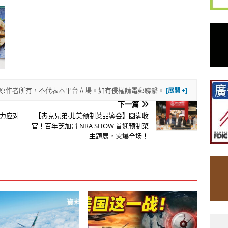
權歸原作者所有，不代表本平台立場。如有侵權請電郵聯繫。
下一篇
力应对
【杰克兄弟·北美预制菜品鉴会】圆满收
官！百年芝加哥 NRA SHOW 首迎预制菜
主题展，火爆全场！