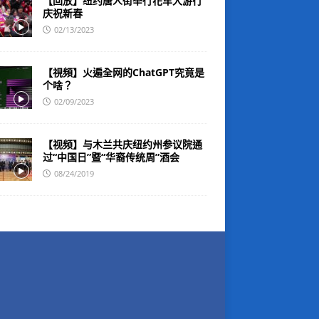
【回放】纽约唐人街举行花车大游行
庆祝新春
02/13/2023
【視頻】火遍全网的ChatGPT究竟是
个啥？
02/09/2023
【视频】与木兰共庆纽约州参议院通
过“中国日”暨“华裔传统周”酒会
08/24/2019