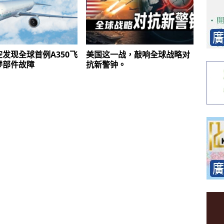
发现全球首例A350飞
美国这一战，敲响全球战略对
零部件故障
抗新警钟。