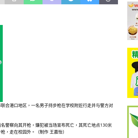
多市联合港口地区，一名男子持步枪在学校附近行走并与警方对
名警察向其开枪，嫌犯被当场宣布死亡，其死亡地点130米
枪，走在校园外。（制作 王嘉怡）