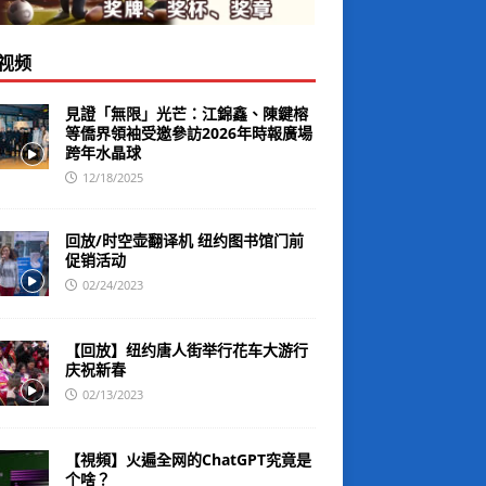
视频
見證「無限」光芒：江錦鑫、陳鍵榕
等僑界領袖受邀參訪2026年時報廣場
跨年水晶球
12/18/2025
回放/时空壶翻译机 纽约图书馆门前
促销活动
02/24/2023
【回放】纽约唐人街举行花车大游行
庆祝新春
02/13/2023
【視頻】火遍全网的ChatGPT究竟是
个啥？