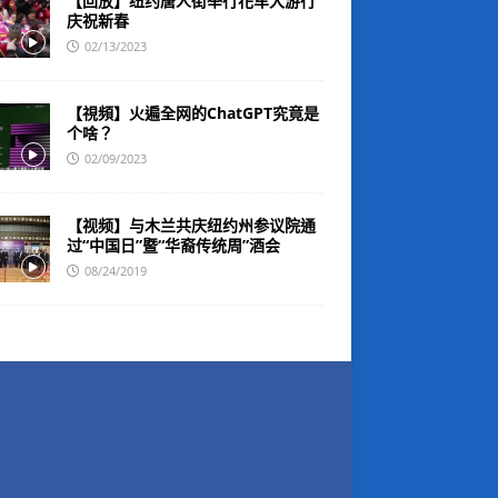
【回放】纽约唐人街举行花车大游行
庆祝新春
02/13/2023
【視頻】火遍全网的ChatGPT究竟是
个啥？
02/09/2023
【视频】与木兰共庆纽约州参议院通
过“中国日”暨“华裔传统周”酒会
08/24/2019