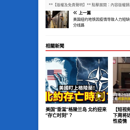
**【版權及免責聲明】** 點擊展開：內容版
上一篇
美国纽约地铁因疫情导致人力短缺
分线路
相關新聞
美国“垂涎”格陵兰岛 北约迎来
【短视
“存亡时刻”？
下周将
性疫情