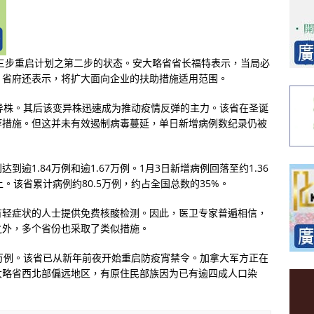
季三步重启计划之第二步的状态。安大略省省长福特表示，当局必
。省府还表示，将扩大面向企业的扶助措施适用范围。
异株。其后该变异株迅速成为推动疫情反弹的主力。该省在圣诞
等措施。但这并未有效遏制病毒蔓延，单日新增病例数纪录仍被
逾1.84万例和逾1.67万例。1月3日新增病例回落至约1.36
。该省累计病例约80.5万例，约占全国总数的35%。
有轻症状的人士提供免费核酸检测。因此，医卫专家普遍相信，
之外，多个省份也采取了类似措施。
3万例。该省已从新年前夜开始重启防疫宵禁令。加拿大军方正在
大略省西北部偏远地区，有原住民部族因为已有逾四成人口染