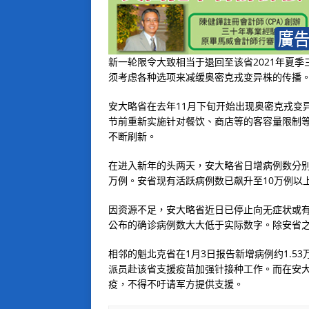
新一轮限令大致相当于退回至该省2021年夏
须考虑各种选项来减缓奥密克戎变异株的传播
安大略省在去年11月下旬开始出现奥密克戎变
节前重新实施针对餐饮、商店等的客容量限制
不断刷新。
在进入新年的头两天，安大略省日增病例数分别达到
万例。安省现有活跃病例数已飙升至10万例以上
因资源不足，安大略省近日已停止向无症状或
公布的确诊病例数大大低于实际数字。除安省
相邻的魁北克省在1月3日报告新增病例约1.5
派员赴该省支援疫苗加强针接种工作。而在安
疫，不得不吁请军方提供支援。