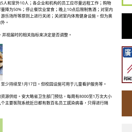
5人和室外10人；各企业和机构的员工应尽量远程工作；购物
量降为50%；停止餐饮业堂食；晚上10点后限制售酒；对室内
、游乐场所等原则上进行关闭；关闭室内体育健身设施，但为奥
除外。
天，并视届时的相关指标来决定是否调整。
至少持续至1月17日。但校园设施可用于儿童看护服务等。
资源供给。安大略省卫生部门预估，每周有8000至1万次大小
几个主要医院系统近日都有数百名员工感染病毒，只得进行隔