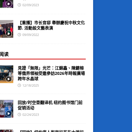
02/09/2023
【重播】市长官邸 舉辦慶祝中秋文化
節. 活動設文藝表演
09/09/2022
阅读
見證「無限」光芒：江錦鑫、陳鍵榕
等僑界領袖受邀參訪2026年時報廣場
跨年水晶球
12/18/2025
回放/时空壶翻译机 纽约图书馆门前
促销活动
02/24/2023