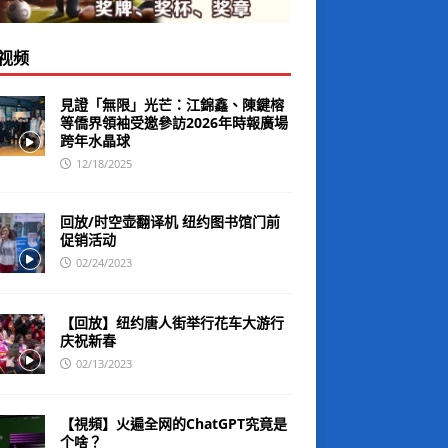
视频
見證「無限」光芒：江錦鑫、陳鍵榕
等僑界領袖受邀參訪2026年時報廣場
跨年水晶球
12/18/2025
回放/时空壶翻译机 纽约图书馆门前
促销活动
02/24/2023
【回放】纽约唐人街举行花车大游行
庆祝新春
02/13/2023
【視頻】火遍全网的ChatGPT究竟是
个啥？