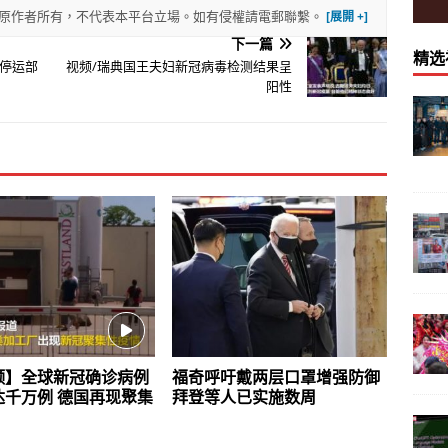
權歸原作者所有，不代表本平台立場。如有侵權請電郵聯繫。
下一篇
精选
停运部
视频/瑞典国王夫妇新冠病毒检测结果呈
阳性
频】全球新冠确诊病例
福奇呼吁戴两层口罩增强防御
达千万例 德国再现聚集
拜登等人已实施数周