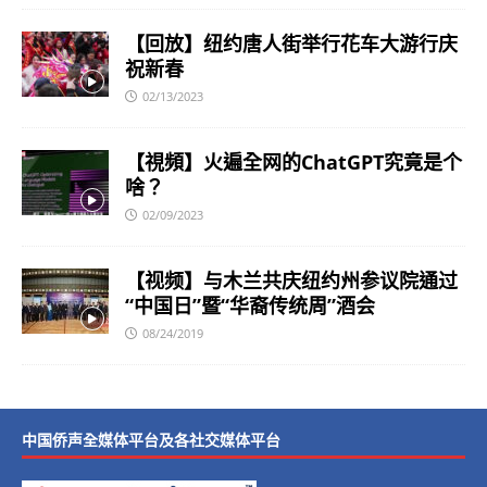
【回放】纽约唐人街举行花车大游行庆
祝新春
02/13/2023
【視頻】火遍全网的ChatGPT究竟是个
啥？
02/09/2023
【视频】与木兰共庆纽约州参议院通过
“中国日”暨“华裔传统周”酒会
08/24/2019
中国侨声全媒体平台及各社交媒体平台