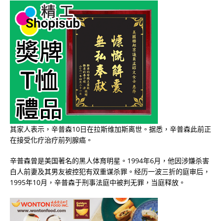
其家人表示，辛普森10日在拉斯维加斯离世。据悉，辛普森此前正
在接受化疗治疗前列腺癌。
辛普森曾是美国著名的黑人体育明星。1994年6月，他因涉嫌杀害
白人前妻及其男友被控犯有双重谋杀罪。经历一波三折的庭审后，
1995年10月，辛普森于刑事法庭中被判无罪，当庭释放。