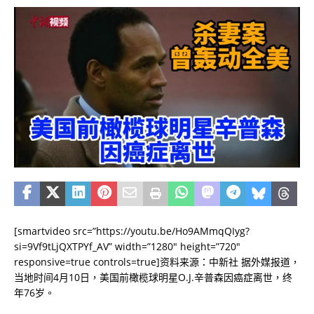
[smartvideo src=”https://youtu.be/Ho9AMmqQIyg?
si=9Vf9tLjQXTPYf_AV” width=”1280″ height=”720″
responsive=true controls=true]资料来源：中新社 据外媒报道，
当地时间4月10日，美国前橄榄球明星O.J.辛普森因癌症离世，终
年76岁。