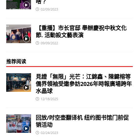
啥？
02/09/2023
【重播】市长官邸 舉辦慶祝中秋文化
節. 活動設文藝表演
09/09/2022
推荐阅读
見證「無限」光芒：江錦鑫、陳鍵榕等
僑界領袖受邀參訪2026年時報廣場跨年
水晶球
12/18/2025
回放/时空壶翻译机 纽约图书馆门前促
销活动
02/24/2023