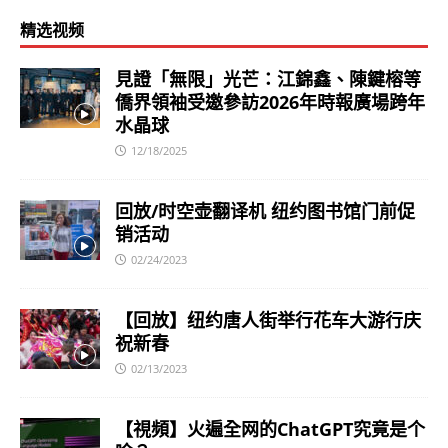
精选视频
見證「無限」光芒：江錦鑫、陳鍵榕等
僑界領袖受邀參訪2026年時報廣場跨年
水晶球
12/18/2025
回放/时空壶翻译机 纽约图书馆门前促
销活动
02/24/2023
【回放】纽约唐人街举行花车大游行庆
祝新春
02/13/2023
【視頻】火遍全网的ChatGPT究竟是个