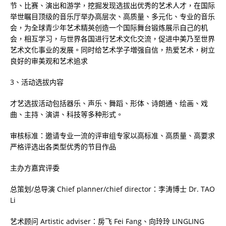
节、比赛、演出和游学，挖掘发现选拔出优秀的艺术人才，在国际
举世瞩目顶级的音乐厅举办高层次、高质量、多元化、专业的音乐
会，为全球青少年艺术精英创造一个国际舞台锻炼展示自己的机
会，相互学习，与世界各国进行艺术文化交流，促进中美乃至世界
艺术文化事业的发展。同时给艺术学子増强自信，热爱艺术，树立
良好的审美观和艺术追求
3
、活动选拔内容
才艺选拔活动包括器乐、声乐、舞蹈、形体、诗朗通、绘画、戏
曲、主持、演讲、科技等多种形式。
审核标准：邀请专业一流的评审组专家以高标准、高质量、高要求
严格评选出各类型优秀的节目作品
主办方嘉宾评委
总策划
/
总导演
Chief planner/chief director
：李涛博士
Dr. TAO
Li
艺术顾问
Artistic adviser
：房飞
Fei Fang
、向玲玲
LINGLING