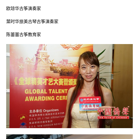
欧琼华古筝演奏家
葉时华旅美古琴古筝演奏家
陈蕾蕾古筝教育家