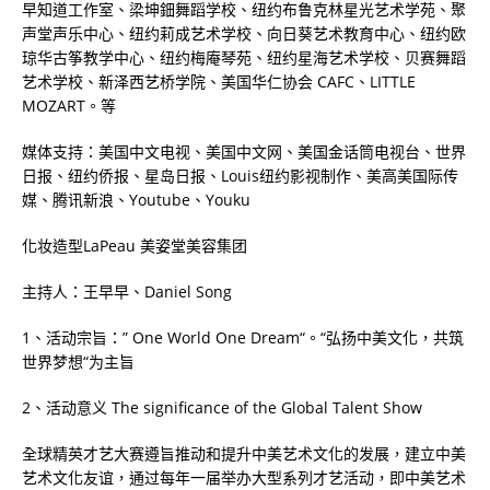
早知道工作室、梁坤鈿舞蹈学校、纽约布鲁克林星光艺术学苑、聚
声堂声乐中心、纽约莉成艺术学校、向日葵艺术教育中心、纽约欧
琼华古筝教学中心、纽约梅庵琴苑、纽约星海艺术学校、贝赛舞蹈
艺术学校、新泽西艺桥学院、美国华仁协会
CAFC
、
LITTLE
MOZART
。等
媒体支持：美国中文电视、美国中文网、美国金话筒电视台、世界
日报、纽约侨报、星岛日报、
Louis
纽约影视制作、美高美国际传
媒、腾讯新浪、
Youtube
、
Youku
化妆造型
LaPeau
美姿堂美容集团
主持人：王早早、
Daniel Song
1
、活动宗旨：
” One World One Dream
“。“弘扬中美文化，共筑
世界梦想“为主旨
2
、活动意义
The significance of the Global Talent Show
全球精英才艺大赛遵旨推动和提升中美艺术文化的发展，建立中美
艺术文化友谊，通过每年一届举办大型系列才艺活动，即中美艺术