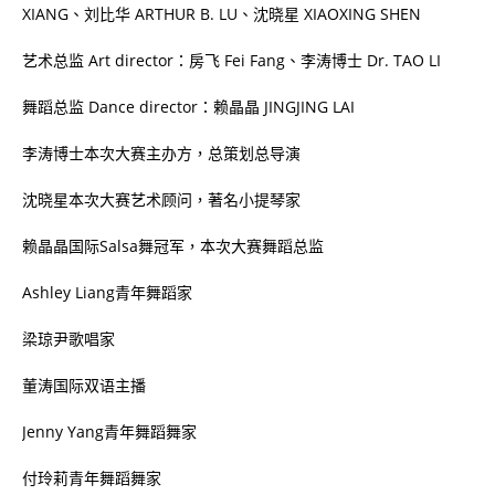
XIANG
、刘比华
ARTHUR B. LU
、沈晓星
XIAOXING SHEN
艺术总监
Art director
：房飞
Fei Fang
、李涛博士
Dr. TAO LI
舞蹈总监
Dance director
：赖晶晶
JINGJING LAI
李涛博士本次大赛主办方，总策划总导演
沈晓星本次大赛艺术顾问，著名小提琴家
赖晶晶国际
Salsa
舞冠军，本次大赛舞蹈总监
Ashley Liang
青年舞蹈家
梁琼尹歌唱家
董涛国际双语主播
Jenny Yang
青年舞蹈舞家
付玲莉青年舞蹈舞家