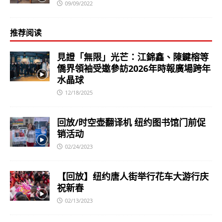
09/09/2022
推荐阅读
見證「無限」光芒：江錦鑫、陳鍵榕等
僑界領袖受邀參訪2026年時報廣場跨年
水晶球
12/18/2025
回放/时空壶翻译机 纽约图书馆门前促
销活动
02/24/2023
【回放】纽约唐人街举行花车大游行庆
祝新春
02/13/2023