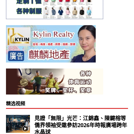
精选视频
見證「無限」光芒：江錦鑫、陳鍵榕等
僑界領袖受邀參訪2026年時報廣場跨年
水晶球