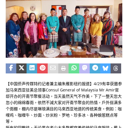
【中国侨声传媒特约记者兼主编朱雁影纽约报道】4/29有幸获邀参
加马來西亚驻美总领事Consul General of Malaysia Mr Amir官
邸开办的开斋节聚餐活动，当天虽然天气不作美，下了一整天忽大
忽小的绵绵春雨，依然不減大家对开斋节聚会的热情，戶外搭满多
个雨棚，棚内尽是琳琅满目的马來西亚地道的传统美食，例如：咖
哩鸡、咖喱牛、炒面、炒米粉、罗吔、珍多冰、各种娘惹糕点等
等。
所有的回教徒，无论男女老少大多数都穿着传统的马來服装，戴上