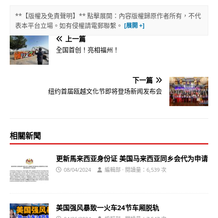
**【版權及免責聲明】** 點擊展開：內容版權歸原作者所有，不代
表本平台立場。如有侵權請電郵聯繫。
上一篇
全国首创！亮相福州！
下一篇
纽约首届瓯越文化节即将登场新闻发布会
相關新聞
更新馬来西亚身份证 美国马来西亚同乡会代为申请
08/04/2024
編輯部 · 閱讀量：6,539 次
美国强风暴致一火车24节车厢脱轨