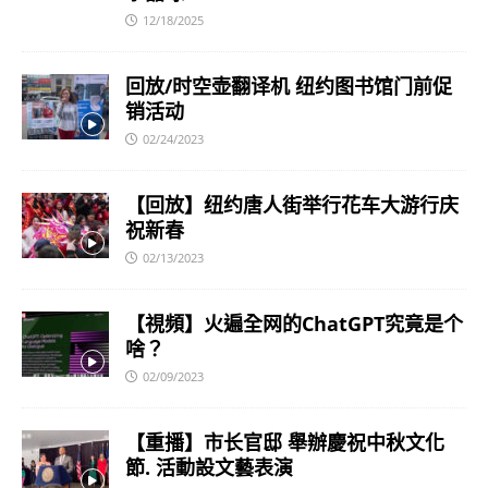
12/18/2025
回放/时空壶翻译机 纽约图书馆门前促
销活动
02/24/2023
【回放】纽约唐人街举行花车大游行庆
祝新春
02/13/2023
【視頻】火遍全网的ChatGPT究竟是个
啥？
02/09/2023
【重播】市长官邸 舉辦慶祝中秋文化
節. 活動設文藝表演