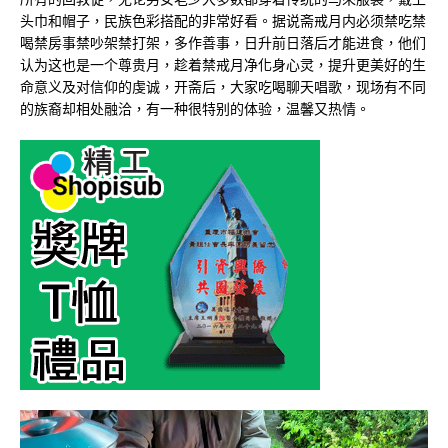
头巾和帽子，民族色彩搭配的非常好看。据说斋戒月内必须禁吃禁
喝禁房事禁吵架禁打架，多作善事，日升前日落后才能进食，他们
认为这也是一个尊贵月，趁着禁戒月净化身心灵，提升更美好的生
命意义及对信仰的虔诚，开斋后，大家吃喝聊天唱歌，现场有不同
的族裔却相处融洽，有一种很特别的体验，温馨又热情。