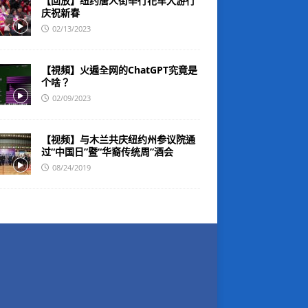
【回放】纽约唐人街举行花车大游行
庆祝新春
02/13/2023
【視頻】火遍全网的ChatGPT究竟是
个啥？
02/09/2023
【视频】与木兰共庆纽约州参议院通
过“中国日”暨“华裔传统周”酒会
08/24/2019