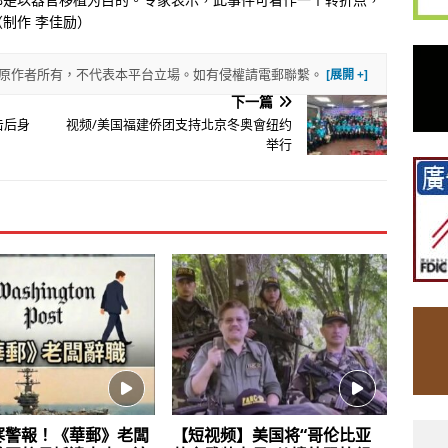
制作 李佳励）
權歸原作者所有，不代表本平台立場。如有侵權請電郵聯繫。
下一篇
击后身
视频/美国福建侨团支持北京冬奥會纽约
举行
寒警報！《華郵》老闆
【短视频】美国将“哥伦比亚