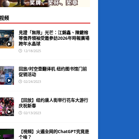
视频
見證「無限」光芒：江錦鑫、陳鍵榕
等僑界領袖受邀參訪2026年時報廣場
跨年水晶球
12/18/2025
回放/时空壶翻译机 纽约图书馆门前
促销活动
02/24/2023
【回放】纽约唐人街举行花车大游行
庆祝新春
02/13/2023
【視頻】火遍全网的ChatGPT究竟是
个啥？