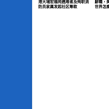
港大埔宏福苑遇难者及殉职消
辭職，
防员家属发起社区筹款
世界怎