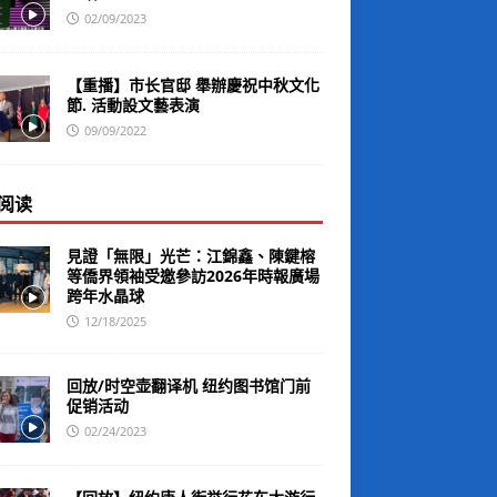
02/09/2023
【重播】市长官邸 舉辦慶祝中秋文化
節. 活動設文藝表演
09/09/2022
阅读
見證「無限」光芒：江錦鑫、陳鍵榕
等僑界領袖受邀參訪2026年時報廣場
跨年水晶球
12/18/2025
回放/时空壶翻译机 纽约图书馆门前
促销活动
02/24/2023