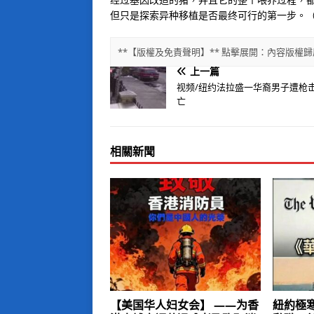
但只是探索异种移植是否最终可行的第一步。（
**【版權及免責聲明】** 點擊展開：內容版
上一篇
视频/纽约法拉盛一华裔男子遭枪
亡
相關新聞
【美国华人妇女会】 ——为香
紐約極