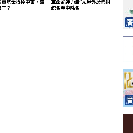
美軍航母抵達中東，這
革命武装力量”从境外恐怖组
麼了？
织名单中除名