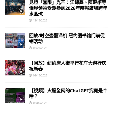
見證「無限」光芒：江錦鑫、陳鍵榕等
僑界領袖受邀參訪2026年時報廣場跨年
水晶球
12/18/2025
回放/时空壶翻译机 纽约图书馆门前促
销活动
02/24/2023
【回放】纽约唐人街举行花车大游行庆
祝新春
02/13/2023
【視頻】火遍全网的ChatGPT究竟是个
啥？
02/09/2023