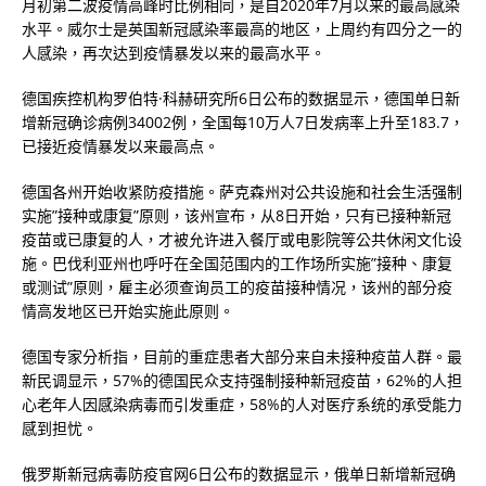
月初第二波疫情高峰时比例相同，是自2020年7月以来的最高感染
水平。威尔士是英国新冠感染率最高的地区，上周约有四分之一的
人感染，再次达到疫情暴发以来的最高水平。
德国疾控机构罗伯特·科赫研究所6日公布的数据显示，德国单日新
增新冠确诊病例34002例，全国每10万人7日发病率上升至183.7，
已接近疫情暴发以来最高点。
德国各州开始收紧防疫措施。萨克森州对公共设施和社会生活强制
实施”接种或康复”原则，该州宣布，从8日开始，只有已接种新冠
疫苗或已康复的人，才被允许进入餐厅或电影院等公共休闲文化设
施。巴伐利亚州也呼吁在全国范围内的工作场所实施”接种、康复
或测试”原则，雇主必须查询员工的疫苗接种情况，该州的部分疫
情高发地区已开始实施此原则。
德国专家分析指，目前的重症患者大部分来自未接种疫苗人群。最
新民调显示，57%的德国民众支持强制接种新冠疫苗，62%的人担
心老年人因感染病毒而引发重症，58%的人对医疗系统的承受能力
感到担忧。
俄罗斯新冠病毒防疫官网6日公布的数据显示，俄单日新增新冠确