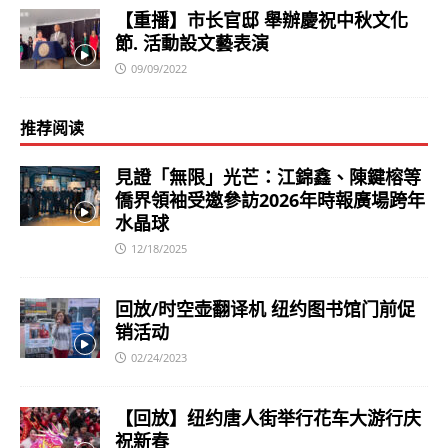
【重播】市长官邸 舉辦慶祝中秋文化
節. 活動設文藝表演
09/09/2022
推荐阅读
見證「無限」光芒：江錦鑫、陳鍵榕等
僑界領袖受邀參訪2026年時報廣場跨年
水晶球
12/18/2025
回放/时空壶翻译机 纽约图书馆门前促
销活动
02/24/2023
【回放】纽约唐人街举行花车大游行庆
祝新春