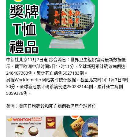
中新社北京11月7日电 综合消息：世界卫生组织官网最新数据显
示，截至欧洲中部时间5日17时11分，全球新冠累计确诊病例达
248467363例，累计死亡病例5027183例。
另据Worldometer网站实时统计数据，截至北京时间11月7日6时
30分，全球新冠累计确诊病例达250232144例，累计死亡病例
5059376例。
美洲：美国日增确诊和死亡病例数仍居全球首位