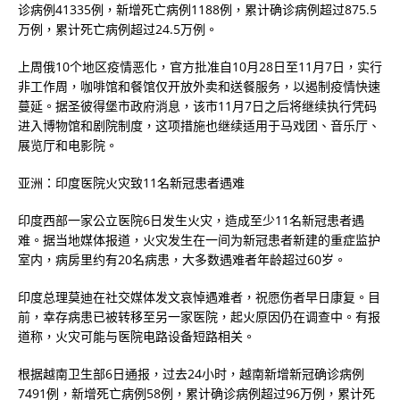
诊病例41335例，新增死亡病例1188例，累计确诊病例超过875.5
万例，累计死亡病例超过24.5万例。
上周俄10个地区疫情恶化，官方批准自10月28日至11月7日，实行
非工作周，咖啡馆和餐馆仅开放外卖和送餐服务，以遏制疫情快速
蔓延。据圣彼得堡市政府消息，该市11月7日之后将继续执行凭码
进入博物馆和剧院制度，这项措施也继续适用于马戏团、音乐厅、
展览厅和电影院。
亚洲：印度医院火灾致11名新冠患者遇难
印度西部一家公立医院6日发生火灾，造成至少11名新冠患者遇
难。据当地媒体报道，火灾发生在一间为新冠患者新建的重症监护
室内，病房里约有20名病患，大多数遇难者年龄超过60岁。
印度总理莫迪在社交媒体发文哀悼遇难者，祝愿伤者早日康复。目
前，幸存病患已被转移至另一家医院，起火原因仍在调查中。有报
道称，火灾可能与医院电路设备短路相关。
根据越南卫生部6日通报，过去24小时，越南新增新冠确诊病例
7491例，新增死亡病例58例，累计确诊病例超过96万例，累计死