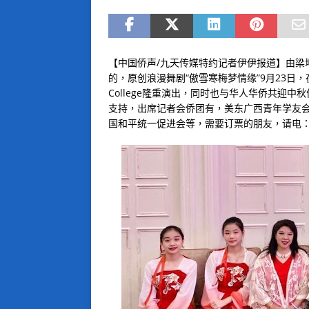
【中国侨声/九天传媒特约记者伊伊报道】由梁
的，原创浪漫舞剧“傲雪寒梅梦情缘”9月23日，在曼哈顿剧场T
College隆重演出，同时也与华人华侨共迎
支持，出席记者会侨团有，美东广西青年学友
国和平统一促进会等，需要订票的朋友，请电：929