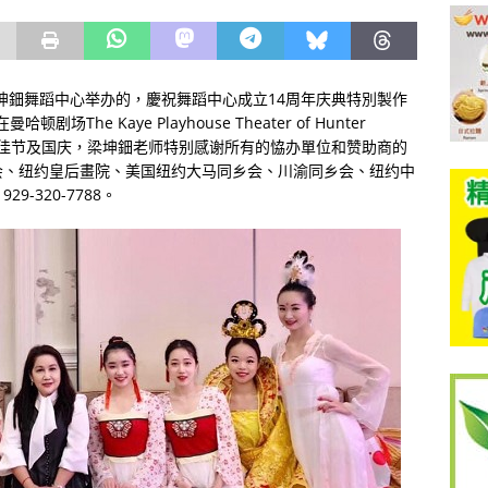
坤鈿舞蹈中心举办的，慶祝舞蹈中心成立14周年庆典特別製作
he Kaye Playhouse Theater of Hunter
中秋佳节及国庆，梁坤鈿老师特别感谢所有的恊办單位和赞助商的
会、纽约皇后畫院、美国纽约大马同乡会、川渝同乡会、纽约中
-320-7788。