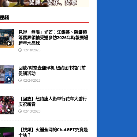
视频
見證「無限」光芒：江錦鑫、陳鍵榕
等僑界領袖受邀參訪2026年時報廣場
跨年水晶球
12/18/2025
回放/时空壶翻译机 纽约图书馆门前
促销活动
02/24/2023
【回放】纽约唐人街举行花车大游行
庆祝新春
02/13/2023
【視頻】火遍全网的ChatGPT究竟是
个啥？