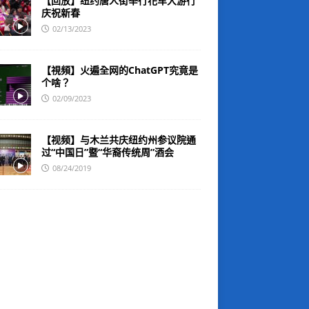
【回放】纽约唐人街举行花车大游行
庆祝新春
02/13/2023
【視頻】火遍全网的ChatGPT究竟是
个啥？
02/09/2023
【视频】与木兰共庆纽约州参议院通
过“中国日”暨“华裔传统周”酒会
08/24/2019