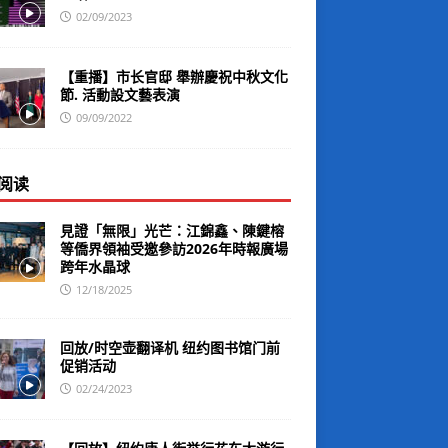
02/09/2023
【重播】市长官邸 舉辦慶祝中秋文化
節. 活動設文藝表演
09/09/2022
阅读
見證「無限」光芒：江錦鑫、陳鍵榕
等僑界領袖受邀參訪2026年時報廣場
跨年水晶球
12/18/2025
回放/时空壶翻译机 纽约图书馆门前
促销活动
02/24/2023