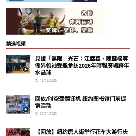
精选视频
見證「無限」光芒：江錦鑫、陳鍵榕等
僑界領袖受邀參訪2026年時報廣場跨年
水晶球
12/18/2025
回放/时空壶翻译机 纽约图书馆门前促
销活动
02/24/2023
【回放】纽约唐人街举行花车大游行庆