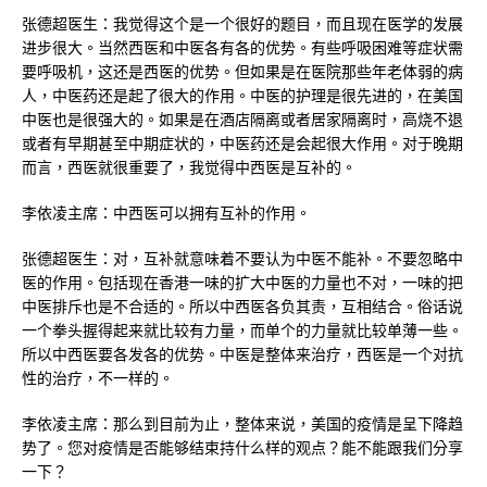
张德超医生：我觉得这个是一个很好的题目，而且现在医学的发展
进步很大。当然西医和中医各有各的优势。有些呼吸困难等症状需
要呼吸机，这还是西医的优势。但如果是在医院那些年老体弱的病
人，中医药还是起了很大的作用。中医的护理是很先进的，在美国
中医也是很强大的。如果是在酒店隔离或者居家隔离时，高烧不退
或者有早期甚至中期症状的，中医药还是会起很大作用。对于晚期
而言，西医就很重要了，我觉得中西医是互补的。
李依凌主席：中西医可以拥有互补的作用。
张德超医生：对，互补就意味着不要认为中医不能补。不要忽略中
医的作用。包括现在香港一味的扩大中医的力量也不对，一味的把
中医排斥也是不合适的。所以中西医各负其责，互相结合。俗话说
一个拳头握得起来就比较有力量，而单个的力量就比较单薄一些。
所以中西医要各发各的优势。中医是整体来治疗，西医是一个对抗
性的治疗，不一样的。
李依凌主席：那么到目前为止，整体来说，美国的疫情是呈下降趋
势了。您对疫情是否能够结束持什么样的观点？能不能跟我们分享
一下？