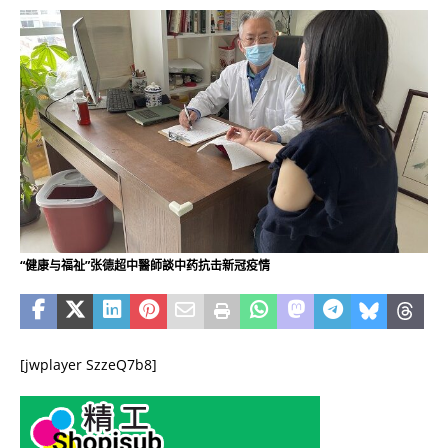
“健康与福祉”张德超中醫師談中药抗击新冠疫情
[jwplayer SzzeQ7b8]