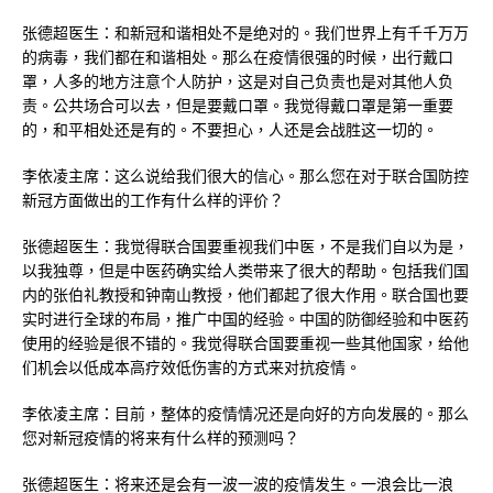
张德超医生：和新冠和谐相处不是绝对的。我们世界上有千千万万
的病毒，我们都在和谐相处。那么在疫情很强的时候，出行戴口
罩，人多的地方注意个人防护，这是对自己负责也是对其他人负
责。公共场合可以去，但是要戴口罩。我觉得戴口罩是第一重要
的，和平相处还是有的。不要担心，人还是会战胜这一切的。
李依凌主席：这么说给我们很大的信心。那么您在对于联合国防控
新冠方面做出的工作有什么样的评价？
张德超医生：我觉得联合国要重视我们中医，不是我们自以为是，
以我独尊，但是中医药确实给人类带来了很大的帮助。包括我们国
内的张伯礼教授和钟南山教授，他们都起了很大作用。联合国也要
实时进行全球的布局，推广中国的经验。中国的防御经验和中医药
使用的经验是很不错的。我觉得联合国要重视一些其他国家，给他
们机会以低成本高疗效低伤害的方式来对抗疫情。
李依凌主席：目前，整体的疫情情况还是向好的方向发展的。那么
您对新冠疫情的将来有什么样的预测吗？
张德超医生：将来还是会有一波一波的疫情发生。一浪会比一浪