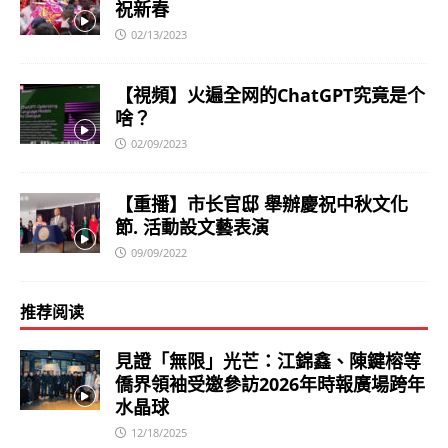
祝新春
02/13/2023
【視頻】火遍全网的ChatGPT究竟是个
啥？
02/09/2023
【重播】市长官邸 舉辦慶祝中秋文化
節. 活動設文藝表演
09/09/2022
推荐阅读
見證「無限」光芒：江錦鑫、陳鍵榕等
僑界領袖受邀參訪2026年時報廣場跨年
水晶球
12/18/2025