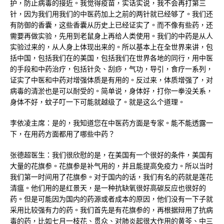
护，防止病毒的接近。我觉得疫苗，实话实说，我不会再打第三
针，因为我们用我们的中医药加上之前的两针就已经够了。我们还
有防御的香囊，这些香囊从历史上已经证实了。而不像有些药，还
需要再做实验，先用到老鼠身上再给人类使用。我们的中药是从人
实验过来的，从人身上体现出来的。所以基本上在全世界来讲，包
括中国，包括我们在的美国，包括我们在世界各地的同行，用中医
的手段和中药治疗，包括针灸、刮痧，气功，导引，食疗一系列，
证实了中医和中药对增强体质是有用的。反过来，体质增强了，对
病毒的清淤也是可以耐受的。简单说，身体好，打你一拳没关系，
身体不好，蚊子叮一下可能就越级了。就是这么个道理。
李依凌主席：是的，我知道您在中医药方面是专家。能不能透露一
下，在用药方面都用了哪些中药？
张德超医生：我们很欣慰的是，在美国有一个很好的条件，美国有
大量的花旗参。花旗参是补气用的，并且能提高免疫力。所以当时
我们第一时间用了花旗参。对于国内的话，我们有名的药就是莲花
清瘟。他们用的是红景天，是一种抗缺氧很好高碳反应也很好的
药。但是可能因为国内的药源或者成本的原因，他们没有一下子就
采用比较强有力的药。我们首先是有花旗参的，再根据辩用了抗病
毒的药，比如七月一枝花、贯众、对肺炎起很大作用的黄芩、中三