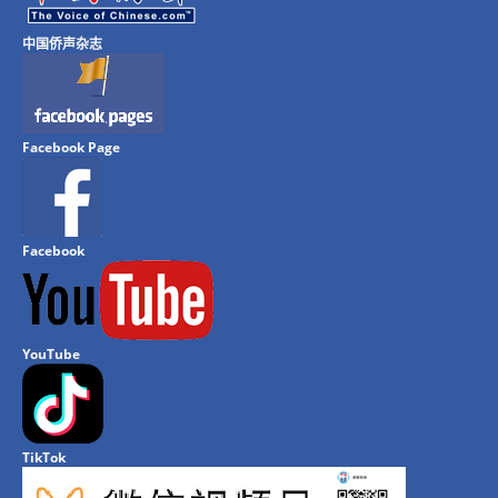
中国侨声杂志
Facebook Page
Facebook
YouTube
TikTok