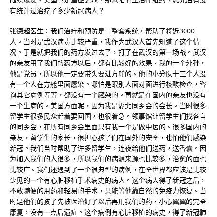
有统计过治疗了多少新冠病人？
张德超医生：我们治疗和预防是一整套系统，帮助了将近3000
人。当时是武汉病毒比较严重，我作为武汉人首先知道了这个情
况。于是就把我们的药方发过去了，打了在武汉的第一场战。武汉
的亲友用了我们的药方以后，都有比较好的效果。我的一个外孙，
他是党员，所以他一定要带头要进方舱的。他的小分队十三个人没
有一个人在方舱里面感染。哪怕是跟别人面对面进行核酸检查，咨
询其它病例等等，都没有一个感染的。再就是在国内的亲友也没有
一个生病的。美国方面呢，因为我是湖北同乡会的会长。当时很多
留学生很多民众赶着要回国，也很着急。领事馆让留学生们找各自
的同乡会，在所有同乡会里面只有我一个是做中医的。很多国内的
亲友，留学生的家长，很担心孩子们在国外的安全，也怕他们感染
新冠。我们当时帮助了许多留学生，连夜给他们送药，送香囊。因
为加入我们的人很多，所以我们的病源来源也比较多，治愈的面也
比较广。我们还遇到了一个很典型的病例，在全世界都应该是比较
少见的一个有心脏移植手术病史的病人。这个病人得了新冠之后，
不敢随便的用药和轻易的手术，只能等他靠自然的免疫力恢复。当
时是他们的孩子先被医治好了以后再用我们的药，小心翼翼的完全
康复，没有一点后遗症。这个病例有心脏移植的病史，得了新冠肺