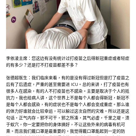
李依凌主席：您这边有没有统计过打疫苗之后得新冠重症或者轻症
的有多少？还是打不打疫苗都差不多？
张德超医生：我们临床来看，有的是没有得过新冠但是打了疫苗之
后有了后遗症，严重的甚至需要进 ICU。总的来讲，打了疫苗也有
很多人在感染，有的人不打疫苗也不感染。主要是取决于个人的抵
抗力。我也给病人讲，这个世界上不是每个人都会得新冠，新冠不
是每个人都会感染，有的症状也不是每个人都会变成重症。那么谁
的体力好谁就会比较幸运，可以躲过这次自然的灾难。所以还是这
句话，正气内存，邪不可干，邪之所凑，其气必虚，千里之堤，溃
于蚁穴，你一定要把你的身体搞好，不让这些外来的病毒有机可
乘。而且我们戴口罩是最重要的。我觉得戴口罩能起到一定的防