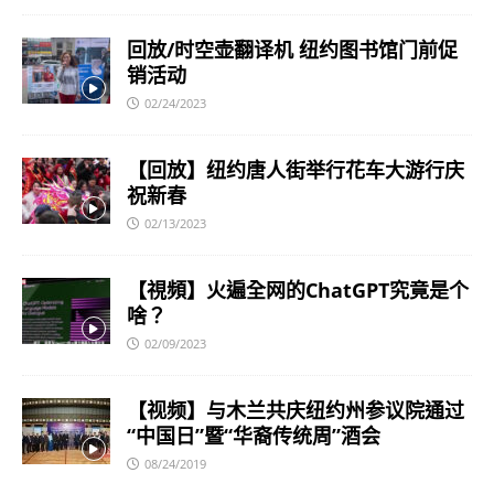
回放/时空壶翻译机 纽约图书馆门前促
销活动
02/24/2023
【回放】纽约唐人街举行花车大游行庆
祝新春
02/13/2023
【視頻】火遍全网的ChatGPT究竟是个
啥？
02/09/2023
【视频】与木兰共庆纽约州参议院通过
“中国日”暨“华裔传统周”酒会
08/24/2019