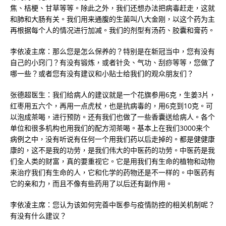
焦、桔梗、甘草等等。除此之外，我们还想办法把病毒赶走，这就
和肺和大肠有关。我们用来通腹的生菌叫八大金刚，以这个药为主
再根据每个人的情况进行加减。我们的剂型有汤药、胶囊和膏药。
李依凌主席：那么您是怎么保养的？特别是在新冠当中，您有没有
自己的小窍门？有没有锻炼，或者针灸、气功、刮痧等等，您做了
哪一些？或者您有没有建议和小贴士给我们的观众朋友们？
张德超医生：我们给病人的建议就是一个花旗参用6克，生姜3片，
红枣用五六个，再用一点虎杖，也是抗病毒的，用6克到10克。可
以泡成茶喝，进行预防。还有我们也做了一些香囊送给病人。各个
单位和很多机构也用我们的配方沏茶喝。基本上在我们3000来个
病例之中，没有听说有任何一个用我们药以后走掉的。都是健健康
康的，这不是我的功劳，是我们伟大的中医药的功劳。中医药是我
们全人类的财富，真的要重视它。它是用我们有生命的植物和动物
来治疗我们有生命的人，它和化学的药物还是不一样的。中医药有
它的亲和力，而且不像有些药用了以后还有副作用。
李依凌主席：您认为该如何完善中医参与疫情防控的相关机制呢？
有没有什么建议？