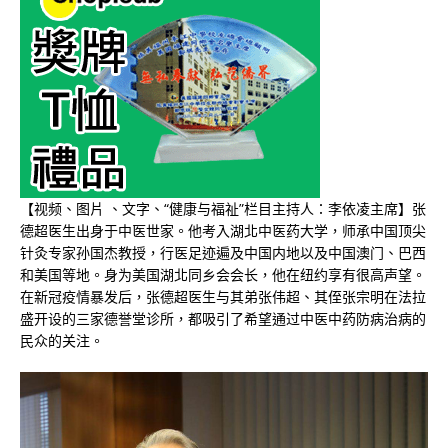
【视频、图片 、文字、“健康与福祉”栏目主持人：李依凌主席】张
德超医生出身于中医世家。他考入湖北中医药大学，师承中国顶尖
针灸专家孙国杰教授，行医足迹遍及中国内地以及中国澳门、巴西
和美国等地。身为美国湖北同乡会会长，他在纽约享有很高声望。
在新冠疫情暴发后，张德超医生与其弟张伟超、其侄张宗明在法拉
盛开设的三家德誉堂诊所，都吸引了希望通过中医中药防病治病的
民众的关注。