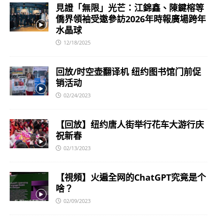
見證「無限」光芒：江錦鑫、陳鍵榕等
僑界領袖受邀參訪2026年時報廣場跨年
水晶球
12/18/2025
回放/时空壶翻译机 纽约图书馆门前促
销活动
02/24/2023
【回放】纽约唐人街举行花车大游行庆
祝新春
02/13/2023
【視頻】火遍全网的ChatGPT究竟是个
啥？
02/09/2023