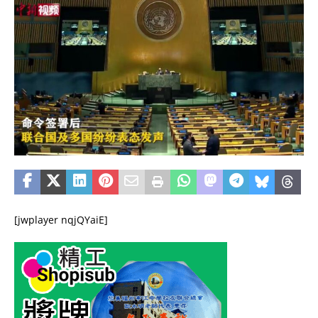
[jwplayer nqjQYaiE]