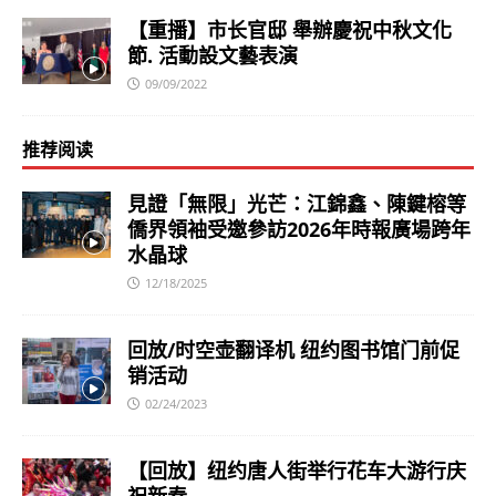
【重播】市长官邸 舉辦慶祝中秋文化
節. 活動設文藝表演
09/09/2022
推荐阅读
見證「無限」光芒：江錦鑫、陳鍵榕等
僑界領袖受邀參訪2026年時報廣場跨年
水晶球
12/18/2025
回放/时空壶翻译机 纽约图书馆门前促
销活动
02/24/2023
【回放】纽约唐人街举行花车大游行庆
祝新春