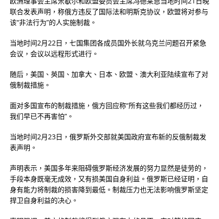
欧洲理事会主席米歇尔和欧盟委员会主席冯德莱恩当地时间21日晚
联合发表声明，称俄方违反了国际法和明斯克协议，欧盟将对参与
该“非法行为”的人实施制裁。
当地时间2月22日，七国集团各成员国外长就乌克兰问题召开紧急
会议，会议以远程形式进行。
随后，美国、英国、加拿大、日本、欧盟、澳大利亚陆续宣布了对
俄制裁措施。
面对多国宣布的制裁措施，俄方回应称“所有这些我们都经历过，
我们早已不再害怕”。
当地时间2月23日，俄罗斯外交部就美国政府宣布新的反俄制裁发
表声明。
声明表示，美国多年来阻碍俄罗斯经济发展的努力显然是徒劳的，
手段本身既毫无成效，又有损美国自身利益。俄罗斯已经证明，自
身有能力将制裁的损害降到最低。制裁压力也无法影响俄罗斯坚定
捍卫自身利益的决心。