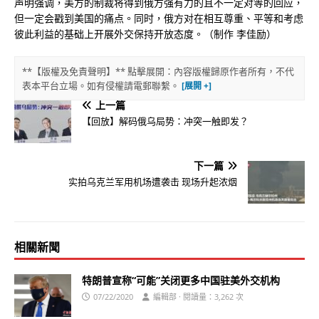
声明强调，美方的制裁将得到俄方强有力的且不一定对等的回应，
但一定会戳到美国的痛点。同时，俄方对在相互尊重、平等和考虑
彼此利益的基础上开展外交保持开放态度。（制作 李佳励）
**【版權及免責聲明】** 點擊展開：內容版權歸原作者所有，不代
表本平台立場。如有侵權請電郵聯繫。
上一篇
【回放】解码俄乌局势：冲突一触即发？
下一篇
实拍乌克兰军用机场遭袭击 现场升起浓烟
相關新聞
特朗普宣称“可能”关闭更多中国驻美外交机构
07/22/2020
編輯部 · 閱讀量：3,262 次