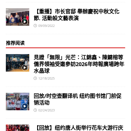
【重播】市长官邸 舉辦慶祝中秋文化
節. 活動設文藝表演
09/09/2022
推荐阅读
見證「無限」光芒：江錦鑫、陳鍵榕等
僑界領袖受邀參訪2026年時報廣場跨年
水晶球
12/18/2025
回放/时空壶翻译机 纽约图书馆门前促
销活动
02/24/2023
【回放】纽约唐人街举行花车大游行庆