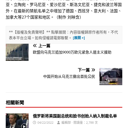
亚、立陶宛、罗马尼亚、爱沙尼亚、斯洛文尼亚、捷克和波兰等国
外，在最新的禁航名单之中增加了德国、西班牙、意大利、法国、
加拿大等27个国家和地区。（制作 刘映含）
**【版權及免責聲明】** 點擊展開：內容版權歸原作者所有，不代
表本平台立場。如有侵權請電郵聯繫。
上一篇
欧盟向乌克兰追加9000万欧元紧急人道主义援助
下一篇
中国开始从乌克兰撤出首批公民
相關新聞
俄罗斯将美国副总统和脸书创始人纳入制裁名单
04/22/2022
編輯部 · 閱讀量：2,788 次