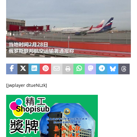
[jwplayer dtueNLzk]