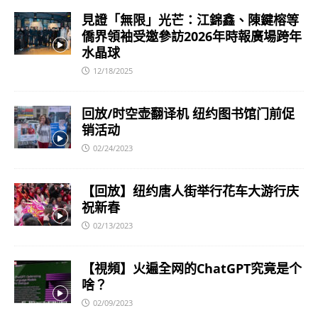
見證「無限」光芒：江錦鑫、陳鍵榕等
僑界領袖受邀參訪2026年時報廣場跨年
水晶球
12/18/2025
回放/时空壶翻译机 纽约图书馆门前促
销活动
02/24/2023
【回放】纽约唐人街举行花车大游行庆
祝新春
02/13/2023
【視頻】火遍全网的ChatGPT究竟是个
啥？
02/09/2023