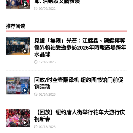
節. 活動設文藝表演
09/09/2022
推荐阅读
見證「無限」光芒：江錦鑫、陳鍵榕等
僑界領袖受邀參訪2026年時報廣場跨年
水晶球
12/18/2025
回放/时空壶翻译机 纽约图书馆门前促
销活动
02/24/2023
【回放】纽约唐人街举行花车大游行庆
祝新春
02/13/2023