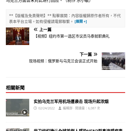
乌克兰方面暂未对此进行回应。（制作 乐小敏）
**【版權及免責聲明】** 點擊展開：內容版權歸原作者所有，不代
表本平台立場。如有侵權請電郵聯繫。
上一篇
【视频】纽约市第一选区市议员马泰就职典礼
下一篇
现场视频：俄罗斯与乌克兰会谈正式开始
相關新聞
实拍乌克兰军用机场遭袭击 现场升起浓烟
02/24/2022
編輯部 · 閱讀量：6,087 次
世卫组织确认全球首例人感染H5N2型禽流感病毒