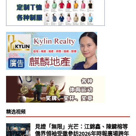
精选视频
見證「無限」光芒：江錦鑫、陳鍵榕等
僑界領袖受邀參訪2026年時報廣場跨年