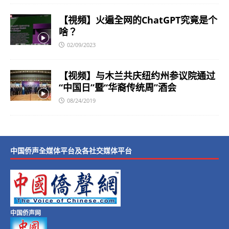
【視頻】火遍全网的ChatGPT究竟是个
啥？
02/09/2023
【视频】与木兰共庆纽约州参议院通过
“中国日”暨“华裔传统周”酒会
08/24/2019
中国侨声全媒体平台及各社交媒体平台
中国侨声网