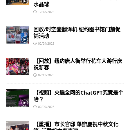
水晶球
12/18/2025
回放/时空壶翻译机 纽约图书馆门前促
销活动
02/24/2023
【回放】纽约唐人街举行花车大游行庆
祝新春
02/13/2023
【視頻】火遍全网的ChatGPT究竟是个
啥？
02/09/2023
【重播】市长官邸 舉辦慶祝中秋文化