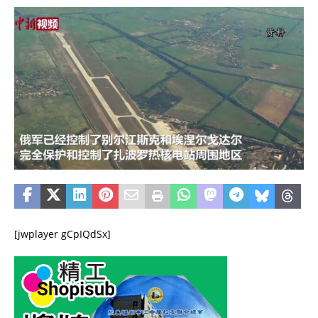
[jwplayer gCpIQdSx]