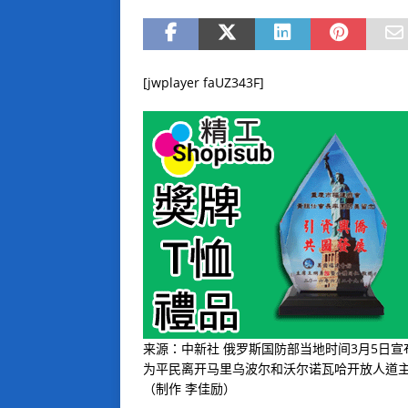
[jwplayer faUZ343F]
来源：中新社 俄罗斯国防部当地时间3月5日
为平民离开马里乌波尔和沃尔诺瓦哈开放人道
（制作 李佳励）