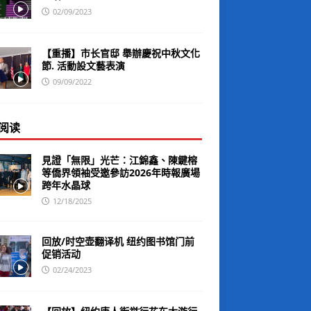
02/09/2023
【重播】市长官邸 舉辦慶祝中秋文化
節. 活動設文藝表演
09/09/2022
阅读
見證「無限」光芒：江錦鑫、陳鍵榕
等僑界領袖受邀參訪2026年時報廣場
跨年水晶球
12/18/2025
回放/时空壶翻译机 纽约图书馆门前
促销活动
02/24/2023