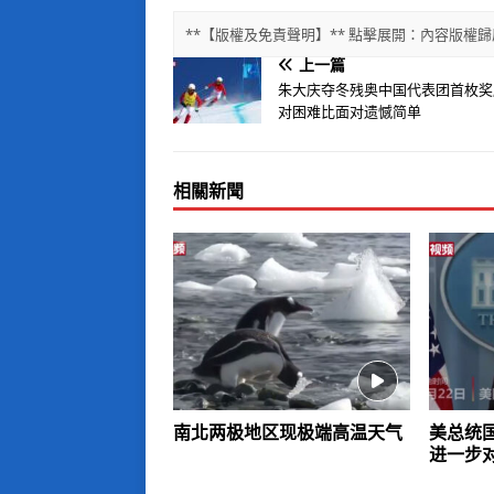
**【版權及免責聲明】** 點擊展開：內容版
上一篇
朱大庆夺冬残奥中国代表团首枚奖
对困难比面对遗憾简单
相關新聞
南北两极地区现极端高温天气
美总统
进一步