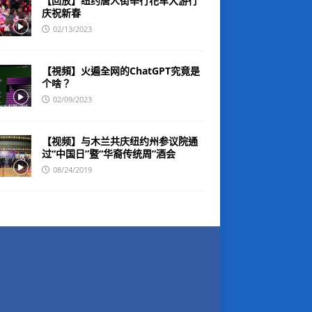
【回放】纽约唐人街举行花车大游行
庆祝新春
02/13/2023
【視頻】火遍全网的ChatGPT究竟是
个啥？
02/09/2023
【视频】与木兰共庆纽约州参议院通
过“中国日”暨“华裔传统周”酒会
08/24/2019