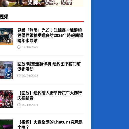
视频
見證「無限」光芒：江錦鑫、陳鍵榕
等僑界領袖受邀參訪2026年時報廣場
跨年水晶球
12/18/2025
回放/时空壶翻译机 纽约图书馆门前
促销活动
02/24/2023
【回放】纽约唐人街举行花车大游行
庆祝新春
02/13/2023
【視頻】火遍全网的ChatGPT究竟是
个啥？