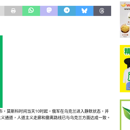
宣布，莫斯科时间当天10时起，俄军在乌克兰进入静默状态，并
主义通道，人道主义走廊和撤离路线已与乌克兰方面达成一致。