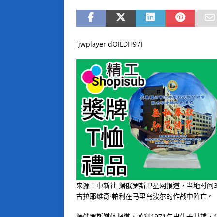
[jwplayer dOILDH97]
来源：中新社 据俄罗斯卫星网报道，当地时间
古拉耶维奇·帕利在马里乌波尔的作战中阵亡。
据俄罗斯媒体报道，帕利1971年出生于基辅，1