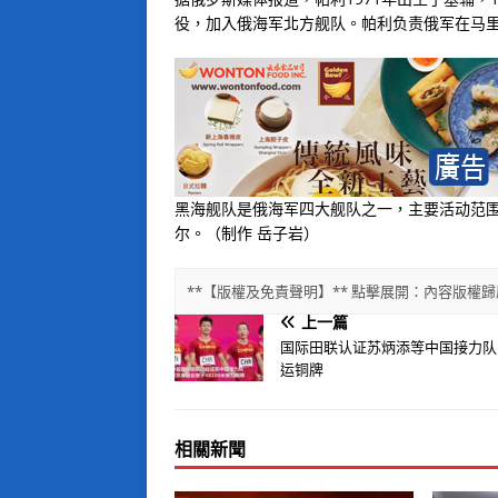
役，加入俄海军北方舰队。帕利负责俄军在马
黑海舰队是俄海军四大舰队之一，主要活动范
尔。（制作 岳子岩）
**【版權及免責聲明】** 點擊展開：內容版
上一篇
国际田联认证苏炳添等中国接力队
运铜牌
相關新聞