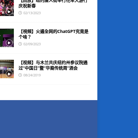
【回放】纽约唐人街举行花车大游行
庆祝新春
02/13/2023
【視頻】火遍全网的ChatGPT究竟是
个啥？
02/09/2023
【视频】与木兰共庆纽约州参议院通
过“中国日”暨“华裔传统周”酒会
08/24/2019