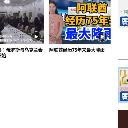
频：俄罗斯与乌克兰会
阿联酋经历75年来最大降雨
开始