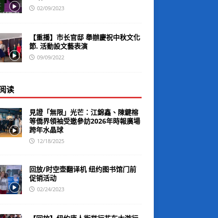
02/09/2023
【重播】市长官邸 舉辦慶祝中秋文化
節. 活動設文藝表演
09/09/2022
阅读
見證「無限」光芒：江錦鑫、陳鍵榕
等僑界領袖受邀參訪2026年時報廣場
跨年水晶球
12/18/2025
回放/时空壶翻译机 纽约图书馆门前
促销活动
02/24/2023