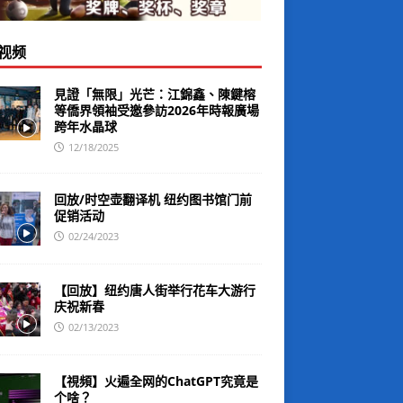
视频
見證「無限」光芒：江錦鑫、陳鍵榕
等僑界領袖受邀參訪2026年時報廣場
跨年水晶球
12/18/2025
回放/时空壶翻译机 纽约图书馆门前
促销活动
02/24/2023
【回放】纽约唐人街举行花车大游行
庆祝新春
02/13/2023
【視頻】火遍全网的ChatGPT究竟是
个啥？