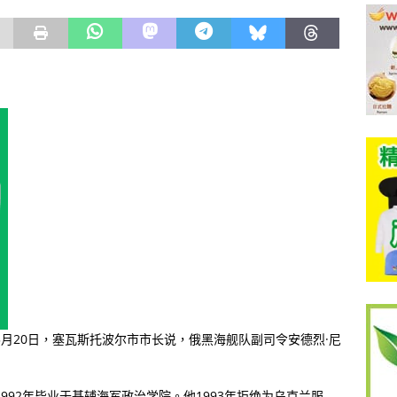
3月20日，塞瓦斯托波尔市市长说，俄黑海舰队副司令安德烈·尼
992年毕业于基辅海军政治学院。他1993年拒绝为乌克兰服