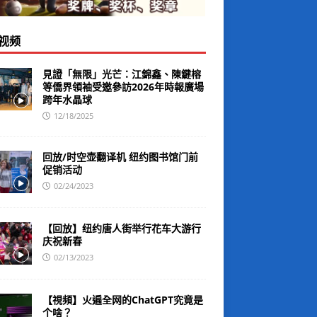
视频
見證「無限」光芒：江錦鑫、陳鍵榕
等僑界領袖受邀參訪2026年時報廣場
跨年水晶球
12/18/2025
回放/时空壶翻译机 纽约图书馆门前
促销活动
02/24/2023
【回放】纽约唐人街举行花车大游行
庆祝新春
02/13/2023
【視頻】火遍全网的ChatGPT究竟是
个啥？