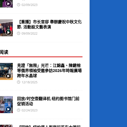
02/09/2023
【重播】市长官邸 舉辦慶祝中秋文化
節. 活動設文藝表演
09/09/2022
阅读
見證「無限」光芒：江錦鑫、陳鍵榕
等僑界領袖受邀參訪2026年時報廣場
跨年水晶球
12/18/2025
回放/时空壶翻译机 纽约图书馆门前
促销活动
02/24/2023