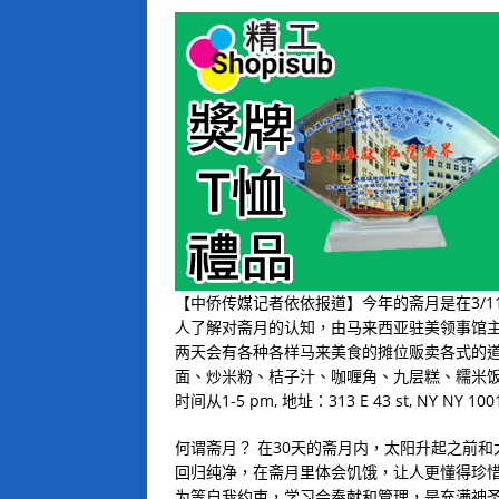
【中侨传媒记者依依报道】今年的斋月是在3/11
人了解对斋月的认知，由马来西亚驻美领事馆主办
两天会有各种各样马来美食的摊位贩卖各式的道
面、炒米粉、桔子汁、咖喱角、九层糕、糯米饭等
时间从1-5 pm, 地址：313 E 43 st, NY NY 100
何谓斋月？ 在30天的斋月内，太阳升起之前
回归纯净，在斋月里体会饥饿，让人更懂得珍
为等自我约束，学习会奉献和管理，是充满神