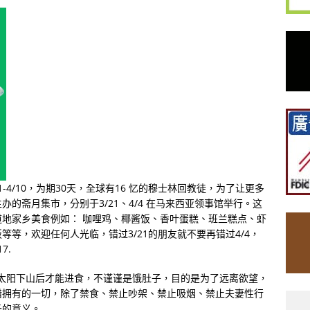
-4/10，为期30天，全球有16 忆的穆士林回教徒，为了让更多
的斋月集市，分别于3/21、4/4 在马来西亚领事馆举行。这
地家乡美食例如： 咖哩鸡、椰酱饭、香叶蛋糕、班兰糕点、虾
等，欢迎任何人光临，错过3/21的朋友就不要再错过4/4，
17.
和太阳下山后才能进食，不谨谨是饿肚子，目的是为了远离欲望，
惜拥有的一切，除了禁食、禁止吵架、禁止吸烟、禁止夫妻性行
圣的意义。