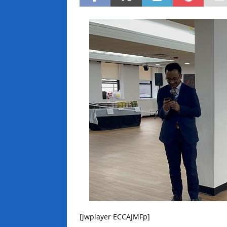
[jwplayer ECCAJMFp]