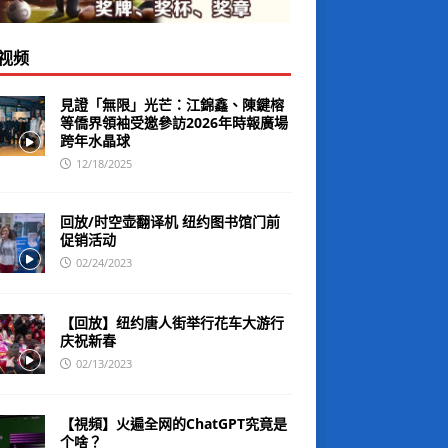
视频
見證「無限」光芒：江錦鑫、陳鍵榕
等僑界領袖受邀參訪2026年時報廣場
跨年水晶球
12/18/2025
回放/时空壶翻译机 纽约图书馆门前
促销活动
02/24/2023
【回放】纽约唐人街举行花车大游行
庆祝新春
02/13/2023
【視頻】火遍全网的ChatGPT究竟是
个啥？