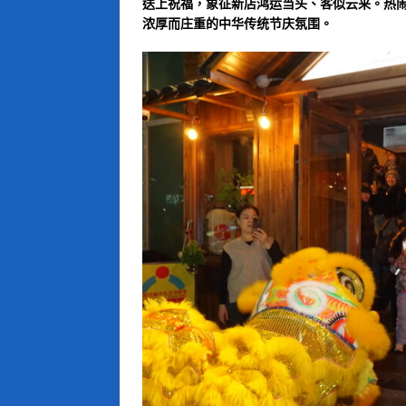
送上祝福，象征新店鸿运当头、客似云来。热
浓厚而庄重的中华传统节庆氛围。