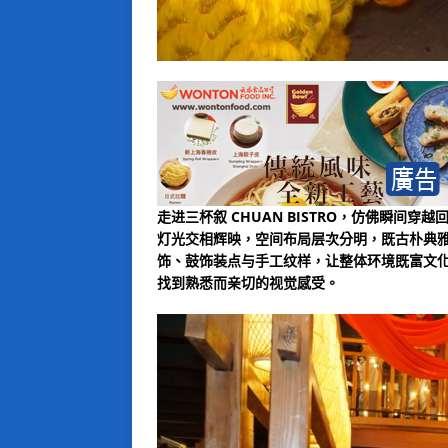
走进三杯叙 CHUAN BISTRO，仿佛瞬间
灯光交相辉映，空间布局层次分明，既古朴典
饰、鼓饰装点与手工纹样，让整体环境既富文
找到熟悉而亲切的视觉感受。