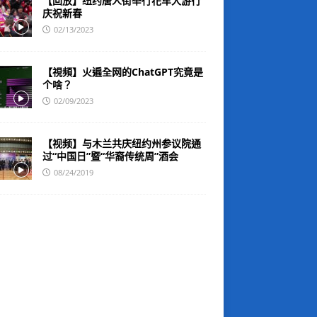
【回放】纽约唐人街举行花车大游行
庆祝新春
02/13/2023
【視頻】火遍全网的ChatGPT究竟是
个啥？
02/09/2023
【视频】与木兰共庆纽约州参议院通
过“中国日”暨“华裔传统周”酒会
08/24/2019