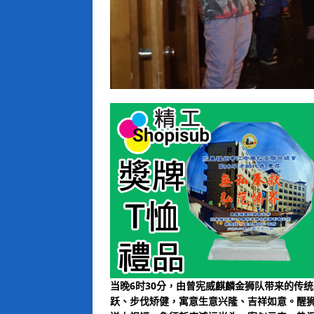
当晚6时30分，由曾宪威麒麟金狮队带来的传
跃、步伐矫健，寓意生意兴隆、吉祥如意。醒