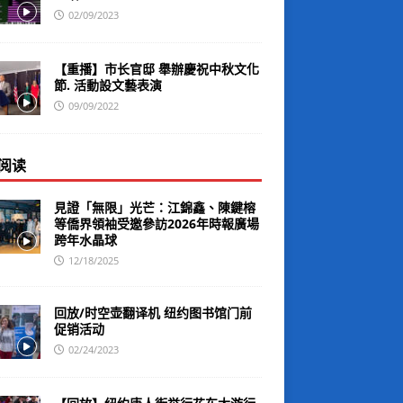
02/09/2023
【重播】市长官邸 舉辦慶祝中秋文化
節. 活動設文藝表演
09/09/2022
阅读
見證「無限」光芒：江錦鑫、陳鍵榕
等僑界領袖受邀參訪2026年時報廣場
跨年水晶球
12/18/2025
回放/时空壶翻译机 纽约图书馆门前
促销活动
02/24/2023