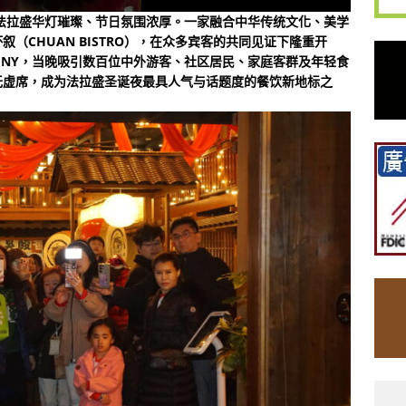
约法拉盛华灯璀璨、节日氛围浓厚。一家融合中华传统文化、美学
（CHUAN BISTRO），在众多宾客的共同见证下隆重开
ushing, NY，当晚吸引数百位中外游客、社区居民、家庭客群及年轻食
无虚席，成为法拉盛圣诞夜最具人气与话题度的餐饮新地标之