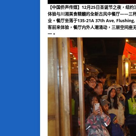
【中国侨声传媒】12月25日圣诞节之夜，纽
体验与川湘美食精髓的全新古风中餐厅——三杯叙
业。餐厅坐落于135-21A 37th Ave, Fl
客前来体验，餐厅内外人潮涌动，三层空间座
一。