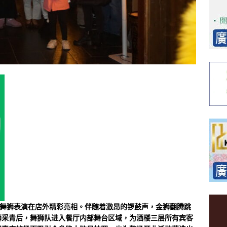
统舞狮表演在店外精彩亮相。伴随着激昂的锣鼓声，金狮翻腾跳
狮采青后，舞狮队进入餐厅内部舞台区域，为酒楼三层所有宾客