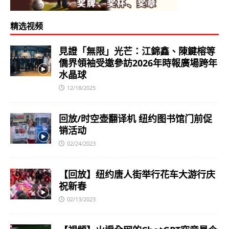
精选视频
見證「無限」光芒：江錦鑫、陳鍵榕等
僑界領袖受邀參訪2026年時報廣場跨年
水晶球
12/18/2025
回放/时空壶翻译机 纽约图书馆门前促
销活动
02/24/2023
【回放】纽约唐人街举行花车大游行庆
祝新春
02/13/2023