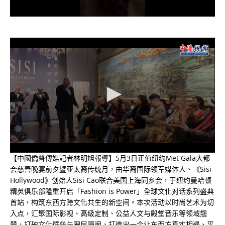
【中國僑聲傳媒記者林明旭報導】
5月3日正值纽约Met Gala大都
会慈善晚宴前夕暨亚太裔传统月，由华裔国际领军媒体人、《Sisi
Hollywood》创始人Sisi Cao联合美国上海同乡会，于纽约曼哈顿
精英俱乐部隆重开启「Fashion is Power」全球文化对话系列盛典
首站，构筑东西方跨文化共生的新空间。本次活动以时尚艺术为切
入点，汇聚国际影视、高级定制、公益人文与殿堂音乐等领域翘
楚，打破文化壁垒与圈层隔阂，打造出一个让东西方真实相遇、平