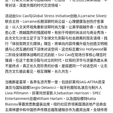
等对话、深度共情的时代交流场域。
活动由Sisi Cao与Global Stress Initiative创始人Lorraine Silvetz
联合主持。Lorraine长期深耕时尚公益、心理健康及创伤疗愈事
业，以人文关怀视角重新诠释时尚力量，让美学超越外表，成为治
愈心灵、跨越国界的情感纽带。有别于传统时尚派对与商业秀场，
此次文化沙龙立足于当下全球文化割裂与社会疏离的现实语境，践
行「体验型跨文化媒体」理念，将单向内容传播升级为创造文明相
遇与心灵互通的线下活体对话空间，这也标志着Sisi Hollywood第
二阶段全球媒体战略的正式启航。Sisi Cao在现场分享核心理念时
强调，在这个愈发分裂与对立的时代，红毯的浮华与流量热度从来
不是终点，真正长久而珍贵的价值，是搭建同一个对话空间，让东
西方文化彼此看见、相互理解、长久共生。
当晚群星荟萃、各界名流齐聚一堂，包括好莱坞SAG-AFTRA资深
演员与国际超模Sergio Delavicci、匈牙利裔知名演员与制片人
Livia Pillmann、好莱坞世家影人Sebastian Harrison、SPEC
Entertainment总裁William Harlam，以及国际模特Katia
Biassou等嘉宾悉数盛装出席。纽约社区侨领美国酒店地产总商会
主席林建中和中国侨声传媒总裁陈键榕亦作为嘉宾出席。全球传奇