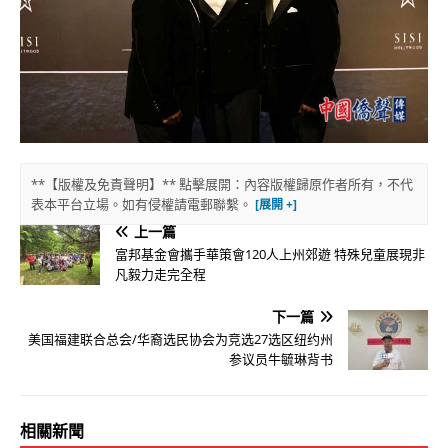
**【版權及免責聲明】** 點擊展開：內容版權歸原作者所有，不代
表本平台立場。如有侵權請電郵聯繫。
上一篇
富邦基金會攜手華策會120人上州郊遊 特殊兒童展現非
凡毅力走完全程
下一篇
美国福建联合总会/华裔选民协会为竞选27选区纽约州
参议员牛毓琳背书
相關新聞