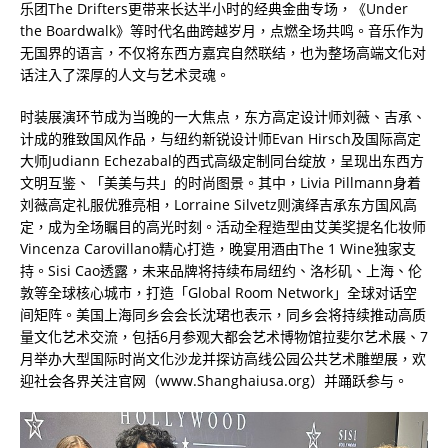
乐团The Drifters更带来长达半小时的经典金曲专场，《Under
the Boardwalk》等时代名曲跨越岁月，点燃全场共鸣。音乐作为
无国界的语言，不仅将东西方嘉宾自然联结，也为整场高端文化对
话注入了深厚的人文与艺术灵魂。
时装展演环节成为当晚的一大焦点，东方高定设计师刘薇、吉承、
计成的雅致国风作品，与纽约新锐设计师Evan Hirsch及国际高定
大师Judiann Echezabal的西式高级定制同台绽放，呈现出东西方
文明互鉴、「美美与共」的时尚图景。其中，Livia Pillmann身着
刘薇高定礼服优雅亮相，Lorraine Silvetz则演绎吉承东方国风高
定，成为全场瞩目的高光时刻。活动全程造型由艾美奖提名化妆师
Vincenza Carovillano精心打造，晚宴用酒由The 1 Wine独家支
持。Sisi Cao透露，未来品牌将持续布局纽约、洛杉矶、上海、伦
敦等全球核心城市，打造「Global Room Network」全球对话空
间矩阵。美国上海同乡会会长沈珺也表示，同乡会将持续推动高质
量文化艺术交流，包括6月参观大都会艺术博物馆拉斐尔艺术展、7
月举办大型国际时尚文化沙龙并探访高线公园公共艺术雕塑展，欢
迎社会各界关注官网（www.Shanghaiusa.org）并踊跃参与。