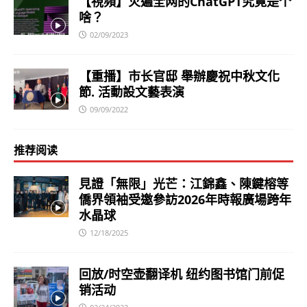
【視頻】火遍全网的ChatGPT究竟是个
啥？
02/09/2023
【重播】市长官邸 舉辦慶祝中秋文化
節. 活動設文藝表演
09/09/2022
推荐阅读
見證「無限」光芒：江錦鑫、陳鍵榕等
僑界領袖受邀參訪2026年時報廣場跨年
水晶球
12/18/2025
回放/时空壶翻译机 纽约图书馆门前促
销活动