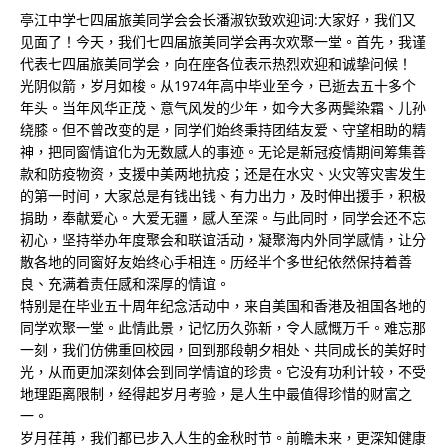
亭江中学七四届旅美同学会会长潘淑钦致欢迎词:大家好，我们又
见面了！今天，我们七四届旅美同学会再次欢聚一堂。首先，我谨
代表七四届旅美同学会，向在座各位表示热烈欢迎和诚挚问候！
光阴似箭，岁月如梭。从1974年高中毕业至今，已逝去五十多个
年头。当年风华正茂、意气风发的少年，如今大多两鬓染霜、儿孙
绕膝。但不曾改变的是，同学们始终秉持团结友爱、守望相助的精
神，把同窗情谊化为无数感人的事迹。无论是新冠疫情期间筹集善
款和防疫物资，支援中美两地抗疫；还是在水灾、火灾等灾害发生
的第一时间，大家总是有钱出钱、有力出力，及时伸出援手，积极
捐助，奉献爱心。大爱无疆，感人至深。与此同时，同学会还不忘
初心，坚持举办年度聚会和联谊活动，凝聚海内外同学感情，让分
散各地的同窗好友始终心手相连。历经半个多世纪依然保持着善
良、充满着责任感和深厚的情谊。
特别是在毕业五十周年纪念活动中，来自美国和香港及祖国各地的
同学欢聚一堂。此情此景，记忆历久弥新，令人感慨万千。难忘那
一刻，我们仿佛重回校园，回到那段朝夕相处、共同成长的美好时
光，从而更加深刻体会到同学情谊的珍贵。它没有功利计较，不受
地理距离限制，经得起岁月考验，是人生中最值得珍惜的财富之
一。
岁月荏苒，我们都已步入人生的金秋时节。前瞻未来，更深知健康