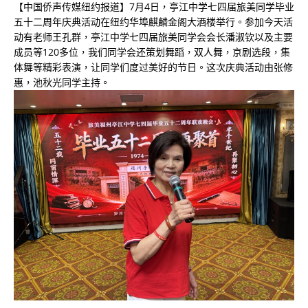
【中国侨声传媒纽约报道】7月4日，亭江中学七四届旅美同学毕业
五十二周年庆典活动在纽约华埠麒麟金阁大酒楼举行。参加今天活
动有老师王孔群，亭江中学七四届旅美同学会会长潘淑钦以及主要
成员等120多位，我们同学会还策划舞蹈，双人舞，京剧选段，集
体舞等精彩表演，让同学们度过美好的节日。这次庆典活动由张修
惠，池秋光同学主持。