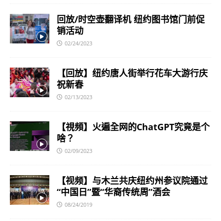
回放/时空壶翻译机 纽约图书馆门前促
销活动
02/24/2023
【回放】纽约唐人街举行花车大游行庆
祝新春
02/13/2023
【視頻】火遍全网的ChatGPT究竟是个
啥？
02/09/2023
【视频】与木兰共庆纽约州参议院通过
“中国日”暨“华裔传统周”酒会
08/24/2019