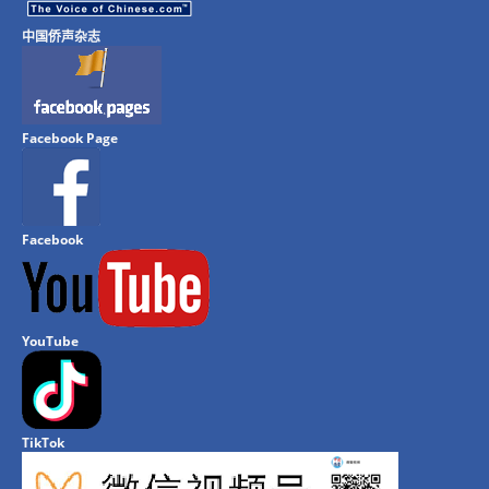
中国侨声杂志
Facebook Page
Facebook
YouTube
TikTok