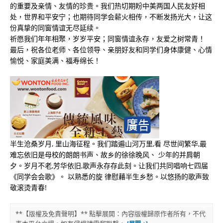
的重要及亲情、友情的珍贵。我们热切期盼中美两国人民友好相
处，世界和平安宁；也期待同学会薪火相传，不断发扬光大，让这
份真挚的同窗情谊无尽延续。
祈愿我们年年相聚，岁岁平安；同窗情谊永存，友爱之树常青！
最后，祝各位老师、各位领导、亲朋好友和同学们身体康健、心情
愉悦、家庭美满、福寿绵长！
半生沧桑岁月, 里山海征程。我们踏遍山河万里,看 尽世间繁华,最
难忘依旧是母校的朗朗书声、故乡的徐徐晚风、 少年的并肩朝
夕。岁月不老,芳华依旧,歌声永存存此刻。让我们共同唱响七四届
《同学会会歌》。 以熟悉的旋 律慰藉半生乡愁。以悠扬的歌声致
敬滚烫青春!
**【版權及免責聲明】** 點擊展開：內容版權歸原作者所有，不代