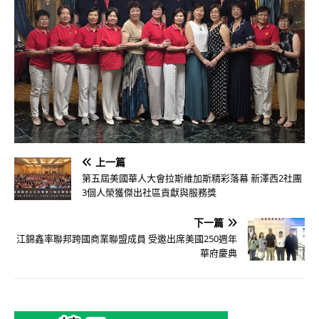
上一篇
第五屆美國華人大會拉斯維加斯精彩落幕 新澤西2社團
3個人榮獲傑出社區貢獻與服務獎
下一篇
江錦鑫率聯邦跨國商業聯盟成員 受邀出席美國250週年
華府慶典