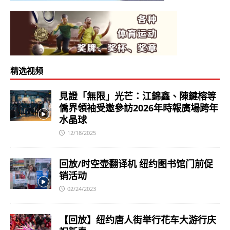
精选视频
見證「無限」光芒：江錦鑫、陳鍵榕等
僑界領袖受邀參訪2026年時報廣場跨年
水晶球
12/18/2025
回放/时空壶翻译机 纽约图书馆门前促
销活动
02/24/2023
【回放】纽约唐人街举行花车大游行庆