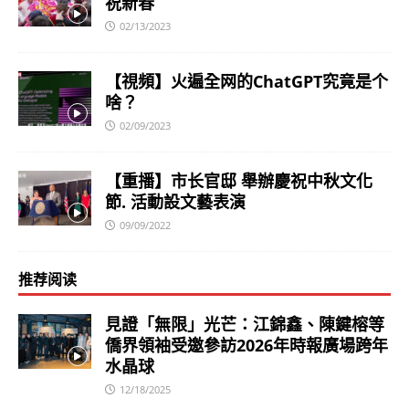
祝新春
02/13/2023
【視頻】火遍全网的ChatGPT究竟是个
啥？
02/09/2023
【重播】市长官邸 舉辦慶祝中秋文化
節. 活動設文藝表演
09/09/2022
推荐阅读
見證「無限」光芒：江錦鑫、陳鍵榕等
僑界領袖受邀參訪2026年時報廣場跨年
水晶球
12/18/2025