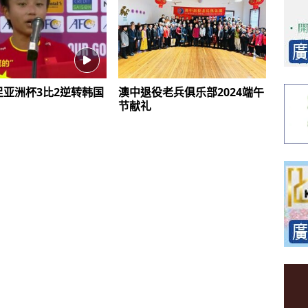
足亚洲杯3比2逆转韩国
澳中退役老兵俱乐部2024端午
节献礼