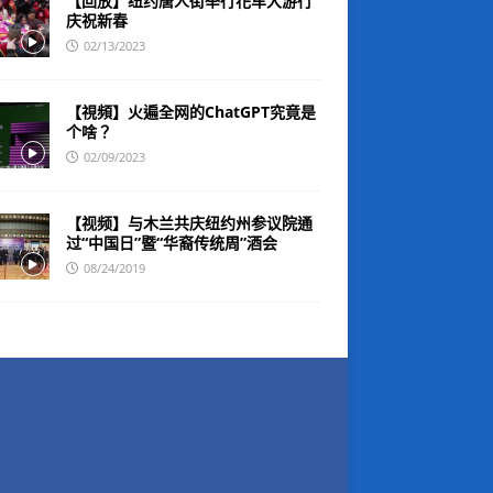
【回放】纽约唐人街举行花车大游行
庆祝新春
02/13/2023
【視頻】火遍全网的ChatGPT究竟是
个啥？
02/09/2023
【视频】与木兰共庆纽约州参议院通
过“中国日”暨“华裔传统周”酒会
08/24/2019