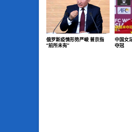
俄罗斯疫情形势严峻 普京指
中国女
“前所未有”
夺冠