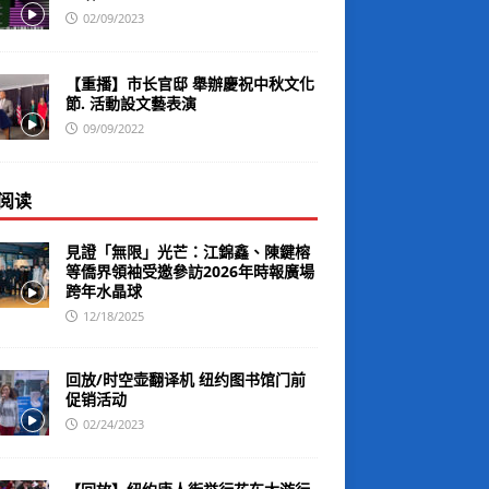
02/09/2023
【重播】市长官邸 舉辦慶祝中秋文化
節. 活動設文藝表演
09/09/2022
阅读
見證「無限」光芒：江錦鑫、陳鍵榕
等僑界領袖受邀參訪2026年時報廣場
跨年水晶球
12/18/2025
回放/时空壶翻译机 纽约图书馆门前
促销活动
02/24/2023