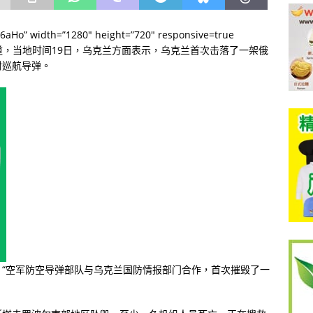
K6aHo” width=”1280″ height=”720″ responsive=true
法新社报道，当地时间19日，乌克兰方面表示，乌克兰首次击落了一架俄
射巡航导弹。
“空军防空导弹部队与乌克兰国防情报部门合作，首次摧毁了一