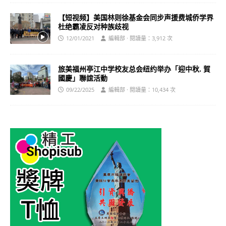
【短视频】美国林则徐基金会同步声援费城侨学界
杜绝霸凌反对种族歧视
12/01/2021
編輯部 · 閱讀量：3,912 次
旅美福州亭江中学校友总会纽约举办「迎中秋. 賀
國慶」聯誼活動
09/22/2025
編輯部 · 閱讀量：10,434 次