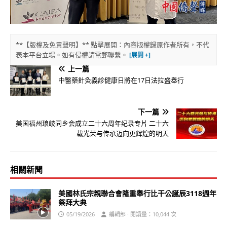
**【版權及免責聲明】** 點擊展開：內容版權歸原作者所有，不代
表本平台立場。如有侵權請電郵聯繫。
上一篇
中醫藥針灸義診健康日將在17日法拉盛舉行
下一篇
美国福州琅岐同乡会成立二十六周年纪录专片 二十六
载光荣与传承迈向更辉煌的明天
相關新聞
美國林氏宗親聯合會隆重舉行比干公誕辰3118週年
祭拜大典
05/19/2026
編輯部 · 閱讀量：10,044 次