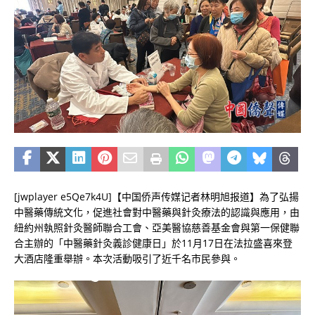
[jwplayer e5Qe7k4U]【中国侨声传媒记者林明旭报道】為了弘揚
中醫藥傳統文化，促進社會對中醫藥與針灸療法的認識與應用，由
紐約州執照針灸醫師聯合工會、亞美醫協慈善基金會與第一保健聯
合主辦的「中醫藥針灸義診健康日」於11月17日在法拉盛喜來登
大酒店隆重舉辦。本次活動吸引了近千名市民參與。