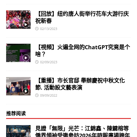
【回放】纽约唐人街举行花车大游行庆
祝新春
02/13/2023
【視頻】火遍全网的ChatGPT究竟是个
啥？
02/09/2023
【重播】市长官邸 舉辦慶祝中秋文化
節. 活動設文藝表演
09/09/2022
推荐阅读
見證「無限」光芒：江錦鑫、陳鍵榕等
僑界領袖受邀參訪2026年時報廣場跨年