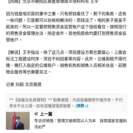
【同期】北京市朝阳区房屋管理局市场科科长 王宇
因为钱是咱买房的重中之重，只有把钱看住了，剩下的条款，还有
一些问题，它是都可以协商和解决的，而钱没了，咱的房子是盖不
起来的。所以一定要把预售资金监管账户这个钱给看住。按照现行
的预售资金管理办法，除定金外，其他购房款均要打到预售资金监
管账户。
【解说】王宇指出，除了这几点，项目建设方案也要留心，上面会
标注工程建设时序、项目不利因素等内容。此外，公维契税不得代
缴、需打入指定的公维账户，销售机构和销售人员相关信息、前期
物业服务等也需要关注。
记者 刘超 北京报道
**【版權及免責聲明】** 點擊展開：內容版權歸原作者所有，不代
表本平台立場。如有侵權請電郵聯繫。
上一篇
专访邓炳强：管理方舱医院以人为本 抹黑国家支援执
法必严