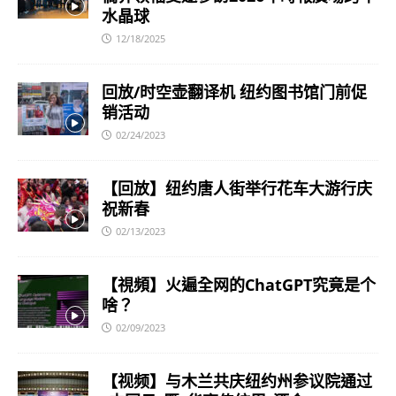
水晶球
12/18/2025
回放/时空壶翻译机 纽约图书馆门前促
销活动
02/24/2023
【回放】纽约唐人街举行花车大游行庆
祝新春
02/13/2023
【視頻】火遍全网的ChatGPT究竟是个
啥？
02/09/2023
【视频】与木兰共庆纽约州参议院通过