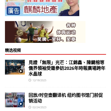
精选视频
見證「無限」光芒：江錦鑫、陳鍵榕等
僑界領袖受邀參訪2026年時報廣場跨年
水晶球
12/18/2025
回放/时空壶翻译机 纽约图书馆门前促
销活动
02/24/2023