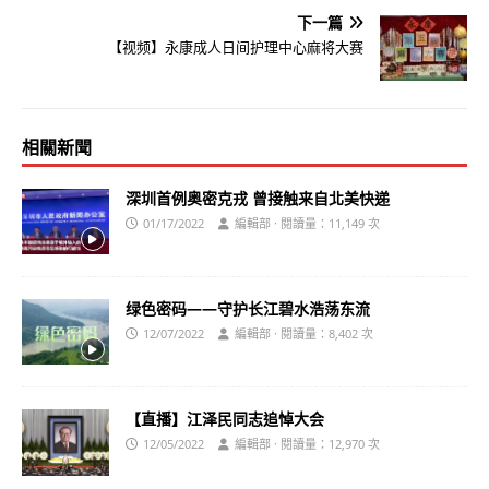
下一篇
【视频】永康成人日间护理中心麻将大赛
相關新聞
深圳首例奥密克戎 曾接触来自北美快递
01/17/2022
編輯部 · 閱讀量：11,149 次
绿色密码——守护长江碧水浩荡东流
12/07/2022
編輯部 · 閱讀量：8,402 次
【直播】江泽民同志追悼大会
12/05/2022
編輯部 · 閱讀量：12,970 次