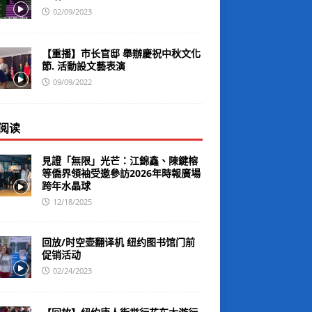
02/09/2023
【重播】市长官邸 舉辦慶祝中秋文化
節. 活動設文藝表演
09/09/2022
阅读
見證「無限」光芒：江錦鑫、陳鍵榕
等僑界領袖受邀參訪2026年時報廣場
跨年水晶球
12/18/2025
回放/时空壶翻译机 纽约图书馆门前
促销活动
02/24/2023