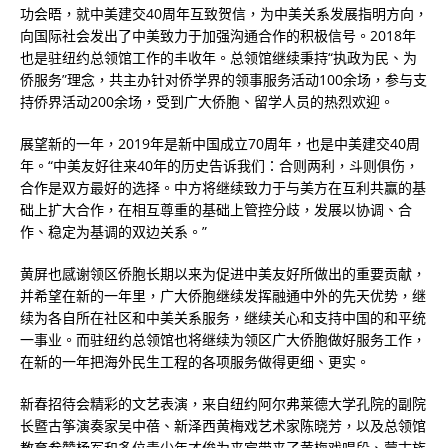
功会晤，就中美建交40周年互致贺信，为中美关系发展指明方向，
向国际社会发出了中美致力于加强沟通合作的积极信号。2018年
也是驻纽约总领馆工作的丰收年。总领馆继续秉持“执政为民、为
侨服务”理念，共主办针对侨学界的领事服务活动100余场，参与支
持侨界活动200余场，受到广大侨胞、留学人员的热烈欢迎。
展望新的一年，2019年是新中国成立70周年，也是中美建交40周
年。“中美友好往来40年的历史告诉我们：合则两利，斗则俱伤，
合作是双方最好的选择。中方将继续致力于与美方在互利共赢的基
础上扩大合作，在相互尊重的基础上管控分歧，发展以协调、合
作、稳定为基调的双边关系。”
黄屏也感谢领区侨胞长期以来为促进中美友好所做出的重要贡献，
并希望在新的一年里，广大侨胞继续发挥融通中外的先天优势，继
续为各自所在社区和中美关系服务，继续关心和支持中国的和平统
一事业。而驻纽约总领馆也将继续为领区广大侨胞做好服务工作，
在新的一年把海外民生工程的各项服务做得更细、更实。
新春招待会精彩的文艺表演，来自纽约阿尔弗莱德大学孔院的副院
长暨古筝演奏家吴中蓓、新泽西黄梅戏艺术家陈晓芳，以及总领馆
教育参赞杨军和多位青少年才俊为来宾带来了黄梅戏唱段、蒙古族