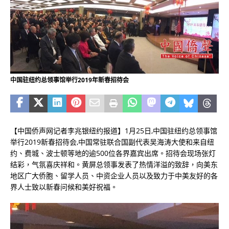
中国驻纽约总领事馆举行2019年新春招待会
【中国侨声网记者李兆银纽约报道】1月25日,中国驻纽约总领事馆
举行2019新春招待会,中国常驻联合国副代表吴海涛大使和来自纽
约、费城、波士顿等地的逾500位各界嘉宾出席。招待会现场张灯
结彩，气氛喜庆祥和。黄屏总领事发表了热情洋溢的致辞，向美东
地区广大侨胞、留学人员、中资企业人员以及致力于中美友好的各
界人士致以新春问候和美好祝福。