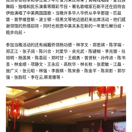
舞蹈、独唱和民乐演奏等精彩节目。著名歌唱家石新平还在招待会
伊始演唱了中美两国国歌。当晚许多华人华侨从辛辛那提、匹兹
堡、普罗维登斯、波士顿、纽黑文等地远道赶来出席活动，他们感
谢领馆的热情招待，同时也祝愿中美关系在新的一年里化解分歧，
稳步向前。
参加当晚活动的还有闽籍侨领杨功德、林学文、郑思祺、陈学端、
郑正江、张子阔、陈兴合、刘爱华、余光武、陈键榕、李兆银、任
旭明、杨莲英、陈善莊、郑时甘、王纲勇、曾贤秋、孙传进、陈书
圣、林金顺、项静文、王永应、高秋华、林长秋、张君敏、江磊、
施广义、张元昭、林強、李振棋、陈宋泰、陈金平、陈崇影、郭尔
强、张胜旺、李在云,蔡青娜等。