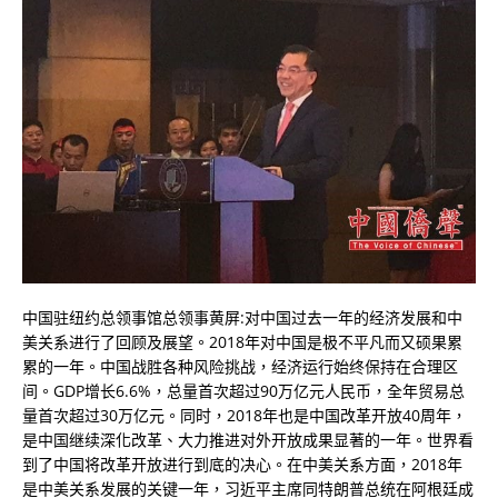
中国驻纽约总领事馆总领事黄屏:对中国过去一年的经济发展和中
美关系进行了回顾及展望。2018年对中国是极不平凡而又硕果累
累的一年。中国战胜各种风险挑战，经济运行始终保持在合理区
间。GDP增长6.6%，总量首次超过90万亿元人民币，全年贸易总
量首次超过30万亿元。同时，2018年也是中国改革开放40周年，
是中国继续深化改革、大力推进对外开放成果显著的一年。世界看
到了中国将改革开放进行到底的决心。在中美关系方面，2018年
是中美关系发展的关键一年，习近平主席同特朗普总统在阿根廷成