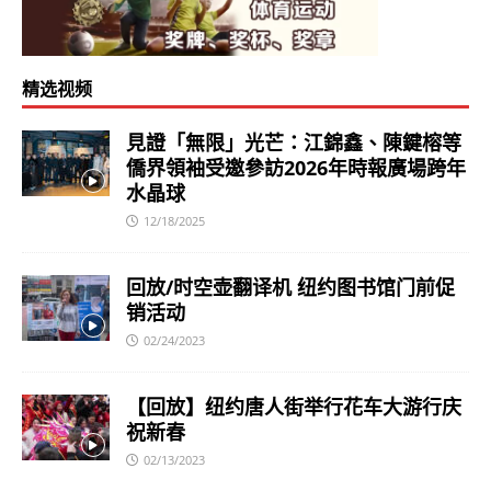
精选视频
見證「無限」光芒：江錦鑫、陳鍵榕等
僑界領袖受邀參訪2026年時報廣場跨年
水晶球
12/18/2025
回放/时空壶翻译机 纽约图书馆门前促
销活动
02/24/2023
【回放】纽约唐人街举行花车大游行庆
祝新春
02/13/2023