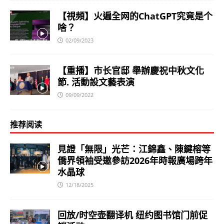
【視頻】火遍全网的ChatGPT究竟是个
啥？
02/09/2023
【重播】市长官邸 舉辦慶祝中秋文化
節. 活動設文藝表演
09/09/2022
推荐阅读
見證「無限」光芒：江錦鑫、陳鍵榕等
僑界領袖受邀參訪2026年時報廣場跨年
水晶球
12/18/2025
回放/时空壶翻译机 纽约图书馆门前促