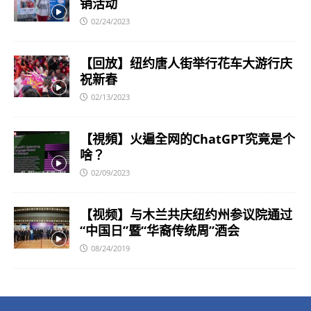
销活动
02/24/2023
【回放】纽约唐人街举行花车大游行庆
祝新春
02/13/2023
【視頻】火遍全网的ChatGPT究竟是个
啥？
02/09/2023
【视频】与木兰共庆纽约州参议院通过
“中国日”暨“华裔传统周”酒会
08/24/2019