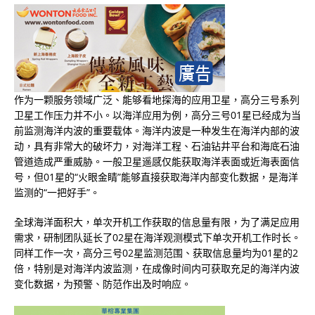
作为一颗服务领域广泛、能够看地探海的应用卫星，高分三号系列
卫星工作压力并不小。以海洋应用为例，高分三号01星已经成为当
前监测海洋内波的重要载体。海洋内波是一种发生在海洋内部的波
动，具有非常大的破坏力，对海洋工程、石油钻井平台和海底石油
管道造成严重威胁。一般卫星遥感仅能获取海洋表面或近海表面信
号，但01星的“火眼金睛”能够直接获取海洋内部变化数据，是海洋
监测的“一把好手”。
全球海洋面积大，单次开机工作获取的信息量有限，为了满足应用
需求，研制团队延长了02星在海洋观测模式下单次开机工作时长。
同样工作一次，高分三号02星监测范围、获取信息量均为01星的2
倍，特别是对海洋内波监测，在成像时间内可获取充足的海洋内波
变化数据，为预警、防范作出及时响应。