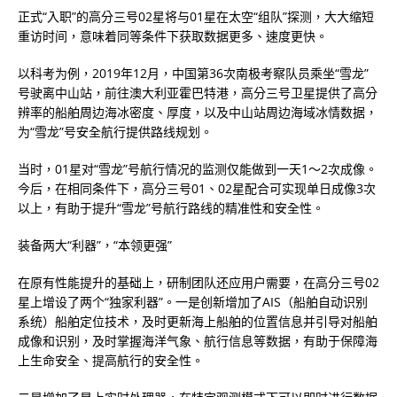
正式“入职”的高分三号02星将与01星在太空“组队”探测，大大缩短
重访时间，意味着同等条件下获取数据更多、速度更快。
以科考为例，2019年12月，中国第36次南极考察队员乘坐“雪龙”
号驶离中山站，前往澳大利亚霍巴特港，高分三号卫星提供了高分
辨率的船舶周边海冰密度、厚度，以及中山站周边海域冰情数据，
为“雪龙”号安全航行提供路线规划。
当时，01星对“雪龙”号航行情况的监测仅能做到一天1～2次成像。
今后，在相同条件下，高分三号01、02星配合可实现单日成像3次
以上，有助于提升“雪龙”号航行路线的精准性和安全性。
装备两大“利器”，“本领更强”
在原有性能提升的基础上，研制团队还应用户需要，在高分三号02
星上增设了两个“独家利器”。一是创新增加了AIS（船舶自动识别
系统）船舶定位技术，及时更新海上船舶的位置信息并引导对船舶
成像和识别，及时掌握海洋气象、航行信息等数据，有助于保障海
上生命安全、提高航行的安全性。