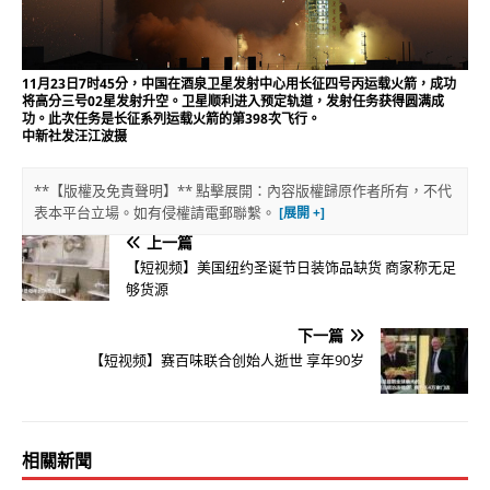
11月23日7时45分，中国在酒泉卫星发射中心用长征四号丙运载火箭，成功
将高分三号02星发射升空。卫星顺利进入预定轨道，发射任务获得圆满成
功。此次任务是长征系列运载火箭的第398次飞行。
中新社发汪江波摄
**【版權及免責聲明】** 點擊展開：內容版權歸原作者所有，不代
表本平台立場。如有侵權請電郵聯繫。
上一篇
【短视频】美国纽约圣诞节日装饰品缺货 商家称无足
够货源
下一篇
【短视频】赛百味联合创始人逝世 享年90岁
相關新聞