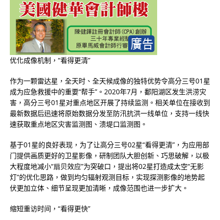
优化成像机制，“看得更清”
作为一颗雷达星，全天时、全天候成像的独特优势令高分三号01星
成为应急救援中的重要“帮手”。2020年7月，鄱阳湖区发生洪涝灾
害，高分三号01星对重点地区开展了持续监测。相关单位在接收到
最新数据后迅速将原始数据分发至防汛抗洪一线单位，支持一线快
速获取重点地区灾害监测图、溃堤口监测图。
基于01星的良好表现，为了让高分三号02星“看得更清”，为应用部
门提供画质更好的卫星影像，研制团队大胆创新、巧思破解，以极
大程度地减小“扇贝效应”为突破口，提出将02星打造成太空“无影
灯”的优化思路，做到均匀辐射观测目标，实现探测影像的地势起
伏更加立体、细节呈现更加清晰，成像范围也进一步扩大。
缩短重访时间，“看得更快”