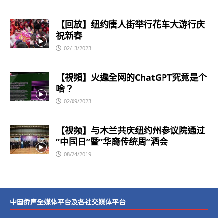
【回放】纽约唐人街举行花车大游行庆
祝新春
02/13/2023
【視頻】火遍全网的ChatGPT究竟是个
啥？
02/09/2023
【视频】与木兰共庆纽约州参议院通过
“中国日”暨“华裔传统周”酒会
08/24/2019
中国侨声全媒体平台及各社交媒体平台