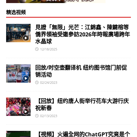
精选视频
見證「無限」光芒：江錦鑫、陳鍵榕等
僑界領袖受邀參訪2026年時報廣場跨年
水晶球
12/18/2025
回放/时空壶翻译机 纽约图书馆门前促
销活动
02/24/2023
【回放】纽约唐人街举行花车大游行庆
祝新春
02/13/2023
【視頻】火遍全网的ChatGPT究竟是个