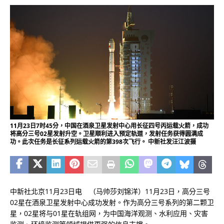
11月23日7时45分，中国在酒泉卫星发射中心用长征四号丙运载火箭，成功
将高分三号02星发射升空。卫星顺利进入预定轨道，发射任务获得圆满成
功。此次任务是长征系列运载火箭的第398次飞行。 中新社发汪江波摄
中新社北京11月23日电 （马帅莎刘锦洋）11月23日，高分三号
02星在酒泉卫星发射中心成功发射。作为高分三号系列的第二颗卫
星，02星将与01星在轨组网，为中国海洋观测、水利应用、灾害