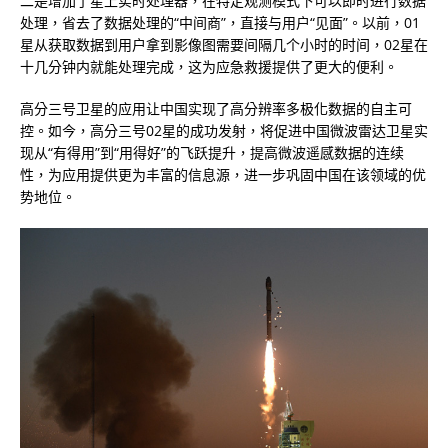
二是增加了星上实时处理器，在特定观测模式下可以即时进行数据
处理，省去了数据处理的“中间商”，直接与用户“见面”。以前，01
星从获取数据到用户拿到影像图需要间隔几个小时的时间，02星在
十几分钟内就能处理完成，这为应急救援提供了更大的便利。
高分三号卫星的应用让中国实现了高分辨率多极化数据的自主可
控。如今，高分三号02星的成功发射，将促进中国微波雷达卫星实
现从“有得用”到“用得好”的飞跃提升，提高微波遥感数据的连续
性，为应用提供更为丰富的信息源，进一步巩固中国在该领域的优
势地位。