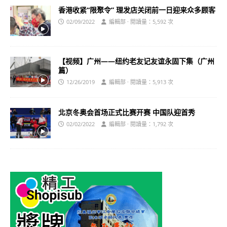
香港收紧“限聚令” 理发店关闭前一日迎来众多顾客
02/09/2022
編輯部 · 閱讀量：5,592 次
【视频】广州——纽约老友记友谊永固下集（广州
篇）
12/26/2019
編輯部 · 閱讀量：5,913 次
北京冬奥会首场正式比赛开赛 中国队迎首秀
02/02/2022
編輯部 · 閱讀量：1,792 次