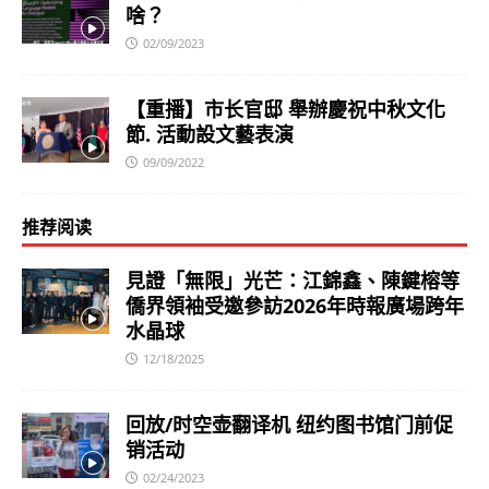
啥？
02/09/2023
【重播】市长官邸 舉辦慶祝中秋文化
節. 活動設文藝表演
09/09/2022
推荐阅读
見證「無限」光芒：江錦鑫、陳鍵榕等
僑界領袖受邀參訪2026年時報廣場跨年
水晶球
12/18/2025
回放/时空壶翻译机 纽约图书馆门前促
销活动
02/24/2023