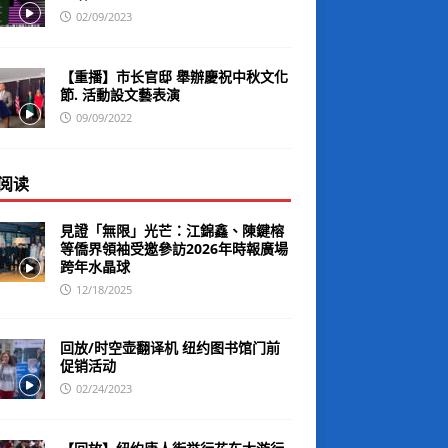
02/09/2023
【重播】市长官邸 舉辦慶祝中秋文化
節. 活動設文藝表演
09/09/2022
阅读
見證「無限」光芒：江錦鑫、陳鍵榕
等僑界領袖受邀參訪2026年時報廣場
跨年水晶球
12/18/2025
回放/时空壶翻译机 纽约图书馆门前
促销活动
02/24/2023