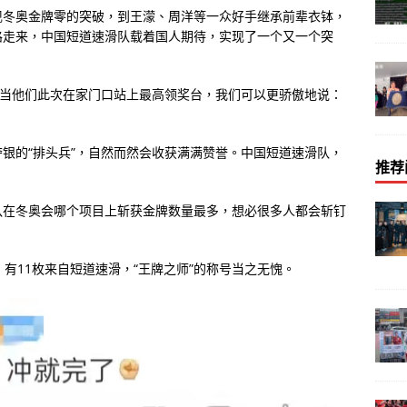
现冬奥金牌零的突破，到王濛、周洋等一众好手继承前辈衣钵，
路走来，中国短道速滑队载着国人期待，实现了一个又一个突
，当他们此次在家门口站上最高领奖台，我们可以更骄傲地说：
银的“排头兵”，自然而然会收获满满赞誉。中国短道速滑队，
推荐
队在冬奥会哪个项目上斩获金牌数量最多，想必很多人都会斩钉
有11枚来自短道速滑，“王牌之师”的称号当之无愧。