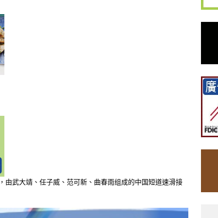
赛，由武大靖、任子威、范可新、曲春雨组成的中国短道速滑接