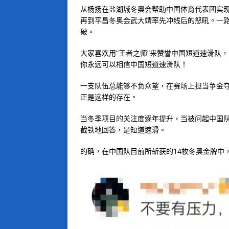
从杨扬在盐湖城冬奥会帮助中国体育代表团实
再到平昌冬奥会武大靖率先冲线后的怒吼。一
破。
大家喜欢用“王者之师”来赞誉中国短道速滑队
你永远可以相信中国短道速滑队！
一支队伍总能够不负众望，在赛场上担当争金夺
正是这样的存在。
当冬季项目的关注度逐年提升，当被问起中国
截铁地回答，是短道速滑。
的确，在中国队目前所斩获的14枚冬奥金牌中，