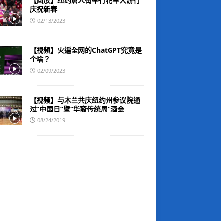
【回放】纽约唐人街举行花车大游行
庆祝新春
02/13/2023
【視頻】火遍全网的ChatGPT究竟是
个啥？
02/09/2023
【视频】与木兰共庆纽约州参议院通
过“中国日”暨“华裔传统周”酒会
08/24/2019