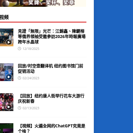
视频
見證「無限」光芒：江錦鑫、陳鍵榕
等僑界領袖受邀參訪2026年時報廣場
跨年水晶球
12/18/2025
回放/时空壶翻译机 纽约图书馆门前
促销活动
02/24/2023
【回放】纽约唐人街举行花车大游行
庆祝新春
02/13/2023
【視頻】火遍全网的ChatGPT究竟是
个啥？