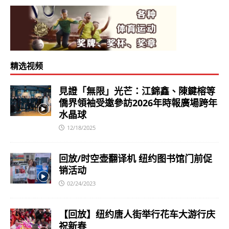
精选视频
見證「無限」光芒：江錦鑫、陳鍵榕等
僑界領袖受邀參訪2026年時報廣場跨年
水晶球
12/18/2025
回放/时空壶翻译机 纽约图书馆门前促
销活动
02/24/2023
【回放】纽约唐人街举行花车大游行庆
祝新春