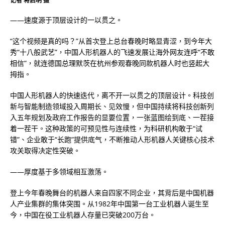
记者 蒋启明 摄
——速度源于顶层设计的一以贯之。
“这个视频是真的吗？”从首次登上总台春晚时略显青涩，到今年大
秀“十八般武艺”，中国人形机器人的飞速发展让海外网友连呼“不敢
相信”，就连德国总理默茨在杭州参观春晚同款机器人时也竖起大
拇指。
中国人形机器人的快速迭代，离不开一以贯之的顶层设计。科技创
新与智能制造领域投入周期长、见效慢，但中国持续将科技创新列
入五年规划及政府工作报告的显要位置，一张蓝图绘到底、一茬接
着一茬干。这种政策的可预见性与连续性，为科研机构敢于“试
错”、企业敢于“长跑”提供底气，不断推动人形机器人关键核心技术
攻关取得决定性突破。
——厚度基于多领域相互激荡。
登上今年春晚舞台的机器人来自四家不同企业，其背后是中国机器
人产业集群的集体突围。从1982年中国第一台工业机器人诞生至
今，中国在役工业机器人存量已突破200万台。