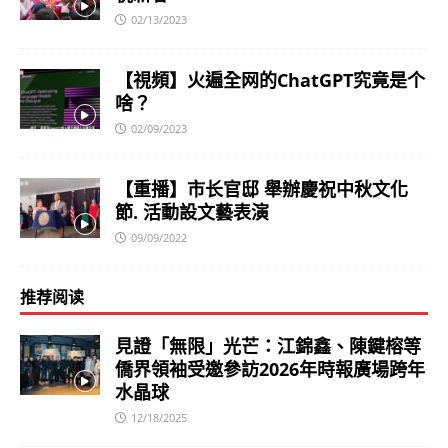
02/13/2023
【視頻】火遍全网的ChatGPT究竟是个
啥？
02/09/2023
【重播】市长官邸 舉辦慶祝中秋文化
節. 活動設文藝表演
09/09/2022
推荐阅读
見證「無限」光芒：江錦鑫、陳鍵榕等
僑界領袖受邀參訪2026年時報廣場跨年
水晶球
12/18/2025