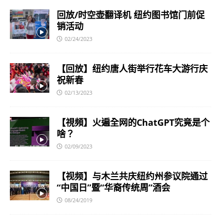
回放/时空壶翻译机 纽约图书馆门前促
销活动
02/24/2023
【回放】纽约唐人街举行花车大游行庆
祝新春
02/13/2023
【視頻】火遍全网的ChatGPT究竟是个
啥？
02/09/2023
【视频】与木兰共庆纽约州参议院通过
“中国日”暨“华裔传统周”酒会
08/24/2019