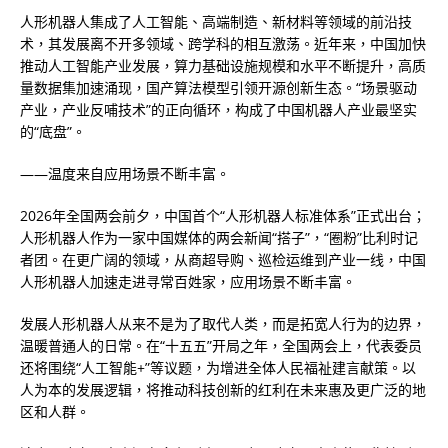
人形机器人集成了人工智能、高端制造、新材料等领域的前沿技
术，其发展离不开多领域、跨学科的相互激荡。近年来，中国加快
推动人工智能产业发展，算力基础设施规模和水平不断提升，高质
量数据集加速涌现，国产算法模型引领开源创新生态。“场景驱动
产业，产业反哺技术”的正向循环，构成了中国机器人产业最坚实
的“底盘”。
——温度来自应用场景不断丰富。
2026年全国两会前夕，中国首个“人形机器人标准体系”正式出台；
人形机器人作为一家中国媒体的两会新闻“搭子”，“圈粉”比利时记
者团。在更广阔的领域，从商超导购、巡检运维到产业一线，中国
人形机器人加速走进寻常百姓家，应用场景不断丰富。
发展人形机器人从来不是为了取代人类，而是拓宽人行为的边界，
温暖普通人的日常。在“十五五”开局之年，全国两会上，代表委员
还将围绕“人工智能+”等议题，为增进全体人民福祉建言献策。以
人为本的发展逻辑，将推动科技创新的红利在未来惠及更广泛的地
区和人群。