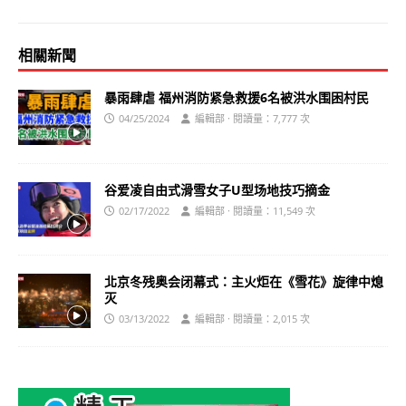
相關新聞
暴雨肆虐 福州消防紧急救援6名被洪水围困村民
04/25/2024
編輯部 · 閱讀量：7,777 次
谷爱凌自由式滑雪女子U型场地技巧摘金
02/17/2022
編輯部 · 閱讀量：11,549 次
北京冬残奥会闭幕式：主火炬在《雪花》旋律中熄
灭
03/13/2022
編輯部 · 閱讀量：2,015 次