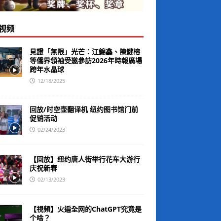
视频
見證「無限」光芒：江錦鑫、陳鍵榕
等僑界領袖受邀參訪2026年時報廣場
跨年水晶球
12/18/2025
回放/时空壶翻译机 纽约图书馆门前
促销活动
02/24/2023
【回放】纽约唐人街举行花车大游行
庆祝新春
02/13/2023
【視頻】火遍全网的ChatGPT究竟是
个啥？