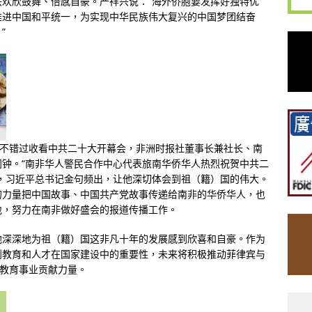
欢欣鼓舞、倍感自豪。严祥兴说：“海外侨胞要发挥好独特优
推进中国和平统一，为实现中华民族伟大复兴的中国梦团结奋
”
了不错过收看中共二十大开幕会，非洲时报社董事长兼社长、南
钟。“南非华人警民合作中心代表旅南华侨华人热烈祝贺中共二
，习近平总书记金句频出，让他深切体会到祖（籍）国的伟大。
的力量把中国故事、中国共产党故事传递给南非的华侨华人，也
地，努力在南非做好盛会的报道传播工作。
他深深地为祖（籍）国这非凡十年的发展感到欣喜和自豪。作为
到教育和人才在国家建设中的重要性，未来将积极推动菲律宾与
文教育事业贡献力量。