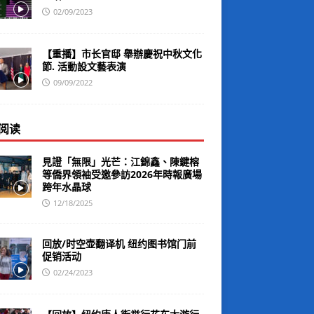
02/09/2023
【重播】市长官邸 舉辦慶祝中秋文化
節. 活動設文藝表演
09/09/2022
阅读
見證「無限」光芒：江錦鑫、陳鍵榕
等僑界領袖受邀參訪2026年時報廣場
跨年水晶球
12/18/2025
回放/时空壶翻译机 纽约图书馆门前
促销活动
02/24/2023