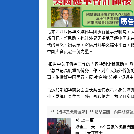
马来西亚世界华文媒体集团执行董事张聪说，
新目标、新思路，也让外界更多地了解中国未
代的意义。她表示，将运用好华文媒体平台，
中国声音贡献一份力量。
“报告中关于侨务工作的内容特别让我感动。”
平总书记高度重视侨务工作，对广大海外侨胞
事、传播好中国声音，反对“台独”分裂、促进
马达加斯加华商总会会长蔡国伟表示，身为海
神，发挥自身优势，践行初心使命，为早日实
**【版權及免責聲明】** 點擊展開：內容版
上一篇
聚焦二十大 | 36个国家的闽籍侨
看二十大开幕会