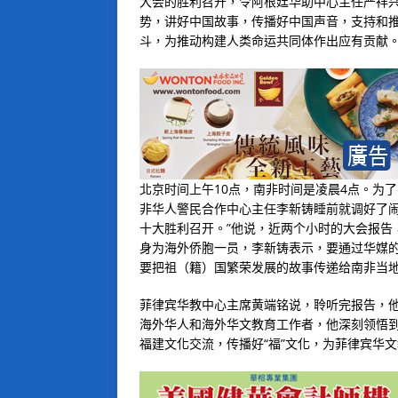
大会的胜利召开，令阿根廷华助中心主任严祥兴
势，讲好中国故事，传播好中国声音，支持和
斗，为推动构建人类命运共同体作出应有贡献。
北京时间上午10点，南非时间是凌晨4点。为
非华人警民合作中心主任李新铸睡前就调好了闹
十大胜利召开。”他说，近两个小时的大会报告
身为海外侨胞一员，李新铸表示，要通过华媒
要把祖（籍）国繁荣发展的故事传递给南非当
菲律宾华教中心主席黄端铭说，聆听完报告，
海外华人和海外华文教育工作者，他深刻领悟
福建文化交流，传播好“福”文化，为菲律宾华