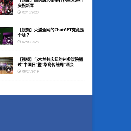
【回放】纽约唐人街举行花车大游行
庆祝新春
02/13/2023
【視頻】火遍全网的ChatGPT究竟是
个啥？
02/09/2023
【视频】与木兰共庆纽约州参议院通
过“中国日”暨“华裔传统周”酒会
08/24/2019