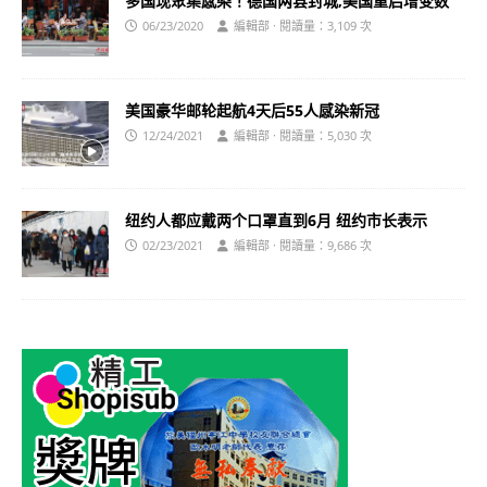
多国现聚集感染！德国两县封城,美国重启增变数
06/23/2020
編輯部 · 閱讀量：3,109 次
美国豪华邮轮起航4天后55人感染新冠
12/24/2021
編輯部 · 閱讀量：5,030 次
纽约人都应戴两个口罩直到6月 纽约市长表示
02/23/2021
編輯部 · 閱讀量：9,686 次