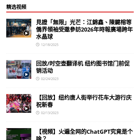
精选视频
見證「無限」光芒：江錦鑫、陳鍵榕等
僑界領袖受邀參訪2026年時報廣場跨年
水晶球
12/18/2025
回放/时空壶翻译机 纽约图书馆门前促
销活动
02/24/2023
【回放】纽约唐人街举行花车大游行庆
祝新春
02/13/2023
【視頻】火遍全网的ChatGPT究竟是个
啥？