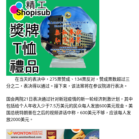
在当天的表决中，275票赞成、134票反对，赞成票数超过三
分之二，表决得以通过。接下来，该法案将在参议院进行表决。
国会两院21日表决通过针对新冠疫情的新一轮经济刺激计划，其中
包括给个人年收入少于7.5万美元的民众每人发放600美元现金。美
国总统特朗普在之后的视频讲话中称，600美元不够，应该每人发
放2000美元。