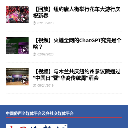
【回放】纽约唐人街举行花车大游行庆
祝新春
02/13/2023
【視頻】火遍全网的ChatGPT究竟是个
啥？
02/09/2023
【视频】与木兰共庆纽约州参议院通过
“中国日”暨“华裔传统周”酒会
08/24/2019
中国侨声全媒体平台及各社交媒体平台