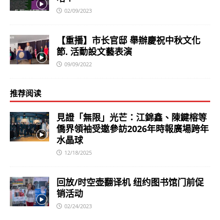
02/09/2023
【重播】市长官邸 舉辦慶祝中秋文化
節. 活動設文藝表演
09/09/2022
推荐阅读
見證「無限」光芒：江錦鑫、陳鍵榕等
僑界領袖受邀參訪2026年時報廣場跨年
水晶球
12/18/2025
回放/时空壶翻译机 纽约图书馆门前促
销活动
02/24/2023