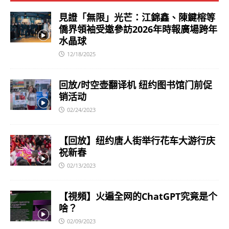
見證「無限」光芒：江錦鑫、陳鍵榕等
僑界領袖受邀參訪2026年時報廣場跨年
水晶球
12/18/2025
回放/时空壶翻译机 纽约图书馆门前促
销活动
02/24/2023
【回放】纽约唐人街举行花车大游行庆
祝新春
02/13/2023
【視頻】火遍全网的ChatGPT究竟是个
啥？
02/09/2023