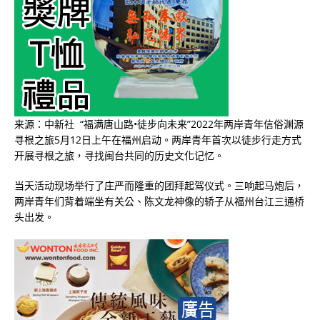
来源：中新社 “福满唐山路•徒步向未来”2022年两岸青年信俗渊源
寻根之旅5月12日上午在福州启动。两岸青年首次以徒步行走方式
开展寻根之旅，寻找闽台共同的历史文化记忆。
当天活动现场举行了庄严而隆重的团拜起驾仪式。三响起马炮后，
两岸青年们背着端坐有关公、陈文龙神像的轿子从福州台江三通桥
头出发。