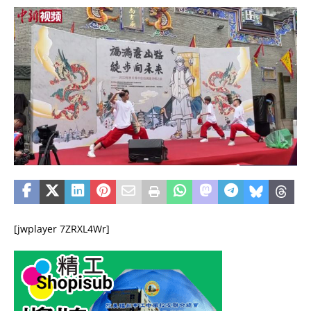
[jwplayer 7ZRXL4Wr]