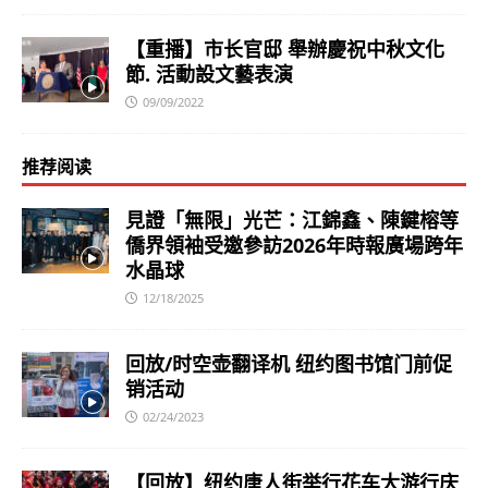
【重播】市长官邸 舉辦慶祝中秋文化
節. 活動設文藝表演
09/09/2022
推荐阅读
見證「無限」光芒：江錦鑫、陳鍵榕等
僑界領袖受邀參訪2026年時報廣場跨年
水晶球
12/18/2025
回放/时空壶翻译机 纽约图书馆门前促
销活动
02/24/2023
【回放】纽约唐人街举行花车大游行庆