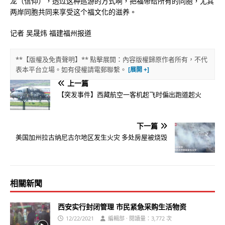
龙（信仰），透过这种巡游的方式啊，把福带给所有的同胞，尤其
两岸同胞共同来享受这个福文化的滋养。
记者 吴晟炜 福建福州报道
**【版權及免責聲明】** 點擊展開：內容版權歸原作者所有，不代
表本平台立場。如有侵權請電郵聯繫。
上一篇
【突发事件】西藏航空一客机起飞时偏出跑道起火
下一篇
美国加州拉古纳尼古尔地区发生火灾 多处房屋被烧毁
相關新聞
西安实行封闭管理 市民紧急采购生活物资
12/22/2021
編輯部 · 閱讀量：3,772 次