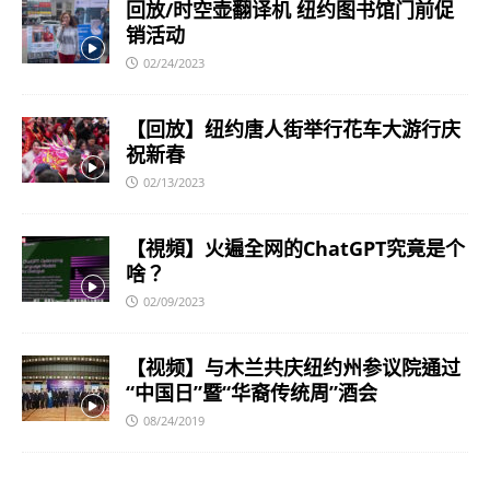
回放/时空壶翻译机 纽约图书馆门前促
销活动
02/24/2023
【回放】纽约唐人街举行花车大游行庆
祝新春
02/13/2023
【視頻】火遍全网的ChatGPT究竟是个
啥？
02/09/2023
【视频】与木兰共庆纽约州参议院通过
“中国日”暨“华裔传统周”酒会
08/24/2019