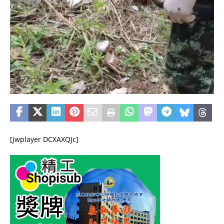
[jwplayer DCXAXQJc]