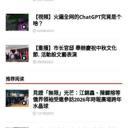
【視頻】火遍全网的ChatGPT究竟是个
啥？
02/09/2023
【重播】市长官邸 舉辦慶祝中秋文化
節. 活動設文藝表演
09/09/2022
推荐阅读
見證「無限」光芒：江錦鑫、陳鍵榕等
僑界領袖受邀參訪2026年時報廣場跨年
水晶球
12/18/2025