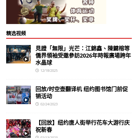
精选视频
見證「無限」光芒：江錦鑫、陳鍵榕等
僑界領袖受邀參訪2026年時報廣場跨年
水晶球
12/18/2025
回放/时空壶翻译机 纽约图书馆门前促
销活动
02/24/2023
【回放】纽约唐人街举行花车大游行庆
祝新春
02/13/2023