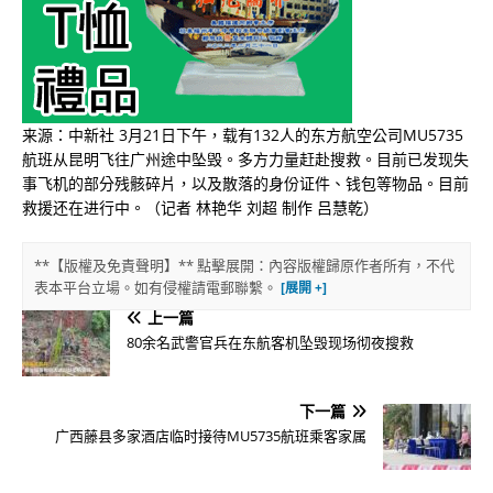
来源：中新社 3月21日下午，载有132人的东方航空公司MU5735
航班从昆明飞往广州途中坠毁。多方力量赶赴搜救。目前已发现失
事飞机的部分残骸碎片，以及散落的身份证件、钱包等物品。目前
救援还在进行中。（记者 林艳华 刘超 制作 吕慧乾）
**【版權及免責聲明】** 點擊展開：內容版權歸原作者所有，不代
表本平台立場。如有侵權請電郵聯繫。
上一篇
80余名武警官兵在东航客机坠毁现场彻夜搜救
下一篇
广西藤县多家酒店临时接待MU5735航班乘客家属