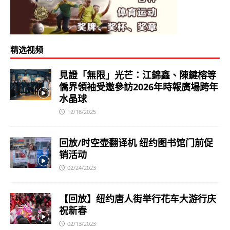
精选视频
見證「無限」光芒：江錦鑫、陳鍵榕等
僑界領袖受邀參訪2026年時報廣場跨年
水晶球
12/18/2025
回放/时空壶翻译机 纽约图书馆门前促
销活动
02/24/2023
【回放】纽约唐人街举行花车大游行庆
祝新春
02/13/2023