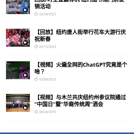
销活动
02/24/2023
【回放】纽约唐人街举行花车大游行庆
祝新春
02/13/2023
【視頻】火遍全网的ChatGPT究竟是个
啥？
02/09/2023
【视频】与木兰共庆纽约州参议院通过
“中国日”暨“华裔传统周”酒会
08/24/2019