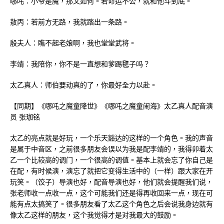
哪吒：小爷是魔，那又如何。若命运不公，就和他斗到底。
敖丙：若前方无路，我就踏出一条路。
殷夫人：瞧不起老娘啊，我也堂堂武将。
李靖：我陪你，你不是一直想和爹踢毽子吗？
太乙真人：师伯要动真的了，你最好全力以赴。
【同期】《哪吒之魔童降世》《哪吒之魔童闹海》太乙真人配音演
员 张珈铭
太乙的亮点就是好玩，一个乐天豁达的这样的一个角色。我的声音
是属于中音区，之前很多朋友会误以为我是配李靖的，我得卯着太
乙一个比较高的调门，一个很高的调值。基本上就会忘了你自己是
在配，有时候演，演忘了就把它变得生活中的（一样）跟大家在开
玩笑。（饺子）导演也好，配音导演也好，他们就会提醒我们说，
张老师收一点收一点，这个可能我们还是得再收回来一点，现在可
能有点太搞笑了。很多朋友看了太乙这个角色之后会说我身边就有
像太乙这样的朋友，这个我觉得才是对我最大的鼓励。