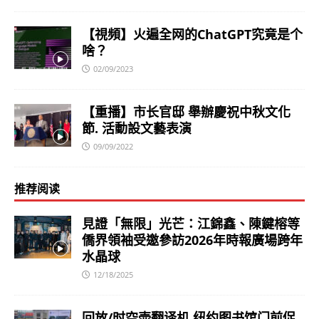
【視頻】火遍全网的ChatGPT究竟是个
啥？
02/09/2023
【重播】市长官邸 舉辦慶祝中秋文化
節. 活動設文藝表演
09/09/2022
推荐阅读
見證「無限」光芒：江錦鑫、陳鍵榕等
僑界領袖受邀參訪2026年時報廣場跨年
水晶球
12/18/2025
回放/时空壶翻译机 纽约图书馆门前促