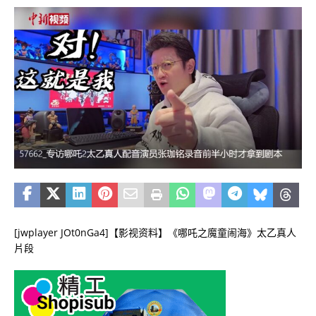
[jwplayer JOt0nGa4]【影视资料】《哪吒之魔童闹海》太乙真人
片段