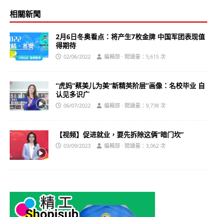
相關新聞
2月6日冬奥看点：将产生7枚金牌 中国军团表现值
得期待
02/06/2022
編輯部 · 閱讀量：5,615 次
“虎妈”蔡美儿为美“新精英阶层”画像：名校毕业 自
认见多识广
06/07/2022
編輯部 · 閱讀量：9,738 次
【视频】促进就业，要先拆除这俩“暗门坎”
03/09/2023
編輯部 · 閱讀量：3,062 次