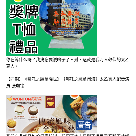
你在等什么呀？我搞忘要说啥子了。对，这就是我万人敬仰的太乙
真人。
【同期】《哪吒之魔童降世》《哪吒之魔童闹海》太乙真人配音演
员 张珈铭