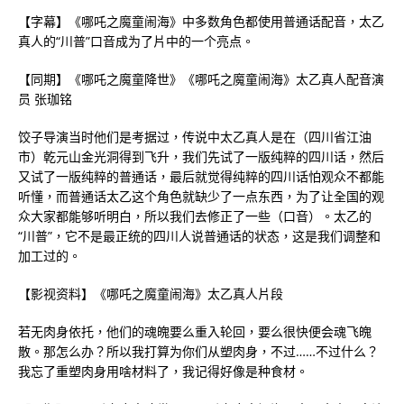
【字幕】《哪吒之魔童闹海》中多数角色都使用普通话配音，太乙
真人的“川普”口音成为了片中的一个亮点。
【同期】《哪吒之魔童降世》《哪吒之魔童闹海》太乙真人配音演
员 张珈铭
饺子导演当时他们是考据过，传说中太乙真人是在（四川省江油
市）乾元山金光洞得到飞升，我们先试了一版纯粹的四川话，然后
又试了一版纯粹的普通话，最后就觉得纯粹的四川话怕观众不都能
听懂，而普通话太乙这个角色就缺少了一点东西，为了让全国的观
众大家都能够听明白，所以我们去修正了一些（口音）。太乙的
“川普”，它不是最正统的四川人说普通话的状态，这是我们调整和
加工过的。
【影视资料】《哪吒之魔童闹海》太乙真人片段
若无肉身依托，他们的魂魄要么重入轮回，要么很快便会魂飞魄
散。那怎么办？所以我打算为你们从塑肉身，不过……不过什么？
我忘了重塑肉身用啥材料了，我记得好像是种食材。