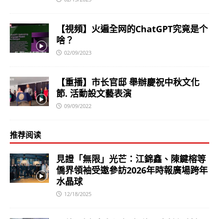
【視頻】火遍全网的ChatGPT究竟是个
啥？
02/09/2023
【重播】市长官邸 舉辦慶祝中秋文化
節. 活動設文藝表演
09/09/2022
推荐阅读
見證「無限」光芒：江錦鑫、陳鍵榕等
僑界領袖受邀參訪2026年時報廣場跨年
水晶球
12/18/2025