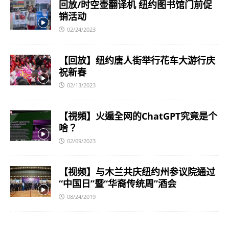
回放/时空壶翻译机 纽约图书馆门前促
销活动
02/24/2023
【回放】纽约唐人街举行花车大游行庆
祝新春
02/13/2023
【視頻】火遍全网的ChatGPT究竟是个
啥？
02/09/2023
【视频】与木兰共庆纽约州参议院通过
“中国日”暨“华裔传统周”酒会
08/24/2019