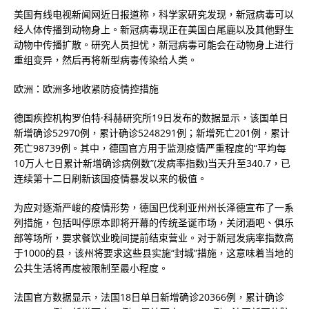
美国有线电视新闻网近日报道称，科学家研究发现，新冠病毒可以
经人体传播到动物身上。新冠病毒现正在美国白尾鹿以及其他野生
动物中传播扩散。研究人员担忧，新冠病毒可能会在动物身上进行
重组变异，然后再将新型病毒传染给人类。
欧洲：欧洲多地收紧防疫情控措施
德国疾控机构罗伯特·科赫研究所19日发布的数据显示，该国单日
新增确诊52970例，累计确诊5248291例；新增死亡201例，累计
死亡98739例。其中，德国官方用于监测疫情严重程度的“平均每
10万人七日累计新增确诊病例数”(发病率指数)当天升至340.7，已
连续第十二日刷新该国疫情暴发以来的极值。
为应对逐渐严峻的疫情形势，德国巴伐利亚州州长泽德宣布了一系
列措施，包括叫停原本即将开幕的传统圣诞市场，关闭酒吧、俱乐
部等场所，要求餐饮业晚间提前结束营业。对于新冠发病率指数高
于1000的县，该州将要求这些县实施“封城”措施，这意味着当地的
公共生活将再度被限制至最小程度。
法国官方数据显示，法国18日单日新增确诊20366例，累计确诊