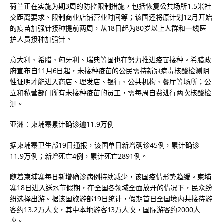
荷兰正在实施为期3周的防控限制措施，包括恢复公共场所1.5米社
交距离要求、限制商业店铺营业时间等；该国还将原计划12月开始
的疫苗加强针接种提前两周，从18日起为80岁以上人群和一线医
护人员接种加强针。
意大利、希腊、匈牙利、瑞典等国也在努力推进疫苗接种。希腊政
府宣布自11月6日起，未接种疫苗的公民需持新冠病毒核酸检测阴
性证明才能进入商店、理发店、银行、公共机构、餐厅等场所；公
立和私营部门所有未接种疫苗的员工，需每周自费进行两次核酸检
测。
亚洲：柬埔寨累计确诊逾11.9万例
据柬埔寨卫生部19日通报，该国单日新增确诊45例，累计确诊
11.9万例；新增死亡4例，累计死亡2891例。
随着柬埔寨每日新增确诊病例持续减少，该国疫情形势趋缓。柬埔
寨18日进入送水节假期，在全国各领域全面放开的情况下，民众纷
纷选择出游。据该国旅游部19日统计，假期首日全国境内共接待游
客约13.2万人次，其中本地游客13万人次，国际游客约2000人
次。