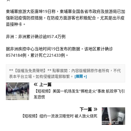
柬埔寨旅游大臣唐坤19日称，柬埔寨全国各省市政府及旅游局已加
强新冠疫情防控措施，在防疫方面游客也积极配合，尤其是出示疫
苗接种卡。
非洲：非洲累计确诊逾857.4万例
据非洲疾控中心当地时间19日发布的数据，该地区累计确诊
8574184例，累计死亡221433例。
**【版權及免責聲明】** 點擊展開：內容版權歸原作者所有，不代
表本平台立場。如有侵權請電郵聯繫。
上一篇
【短视频】美国一机场发生“擦枪走火”事故 航班停飞引
发恐慌
下一篇
【短视频】纽约一流浪汉睡觉时 被人放火烧死