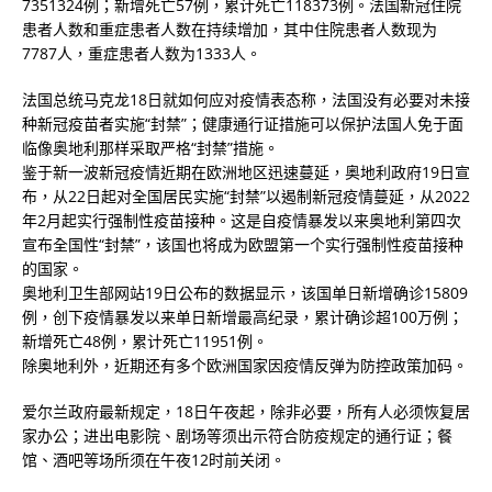
7351324例；新增死亡57例，累计死亡118373例。法国新冠住院
患者人数和重症患者人数在持续增加，其中住院患者人数现为
7787人，重症患者人数为1333人。
法国总统马克龙18日就如何应对疫情表态称，法国没有必要对未接
种新冠疫苗者实施“封禁”；健康通行证措施可以保护法国人免于面
临像奥地利那样采取严格“封禁”措施。
鉴于新一波新冠疫情近期在欧洲地区迅速蔓延，奥地利政府19日宣
布，从22日起对全国居民实施“封禁”以遏制新冠疫情蔓延，从2022
年2月起实行强制性疫苗接种。这是自疫情暴发以来奥地利第四次
宣布全国性“封禁”，该国也将成为欧盟第一个实行强制性疫苗接种
的国家。
奥地利卫生部网站19日公布的数据显示，该国单日新增确诊15809
例，创下疫情暴发以来单日新增最高纪录，累计确诊超100万例；
新增死亡48例，累计死亡11951例。
除奥地利外，近期还有多个欧洲国家因疫情反弹为防控政策加码。
爱尔兰政府最新规定，18日午夜起，除非必要，所有人必须恢复居
家办公；进出电影院、剧场等须出示符合防疫规定的通行证；餐
馆、酒吧等场所须在午夜12时前关闭。