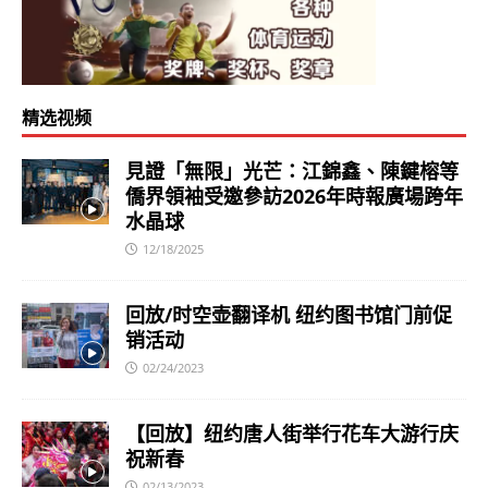
精选视频
見證「無限」光芒：江錦鑫、陳鍵榕等
僑界領袖受邀參訪2026年時報廣場跨年
水晶球
12/18/2025
回放/时空壶翻译机 纽约图书馆门前促
销活动
02/24/2023
【回放】纽约唐人街举行花车大游行庆
祝新春
02/13/2023