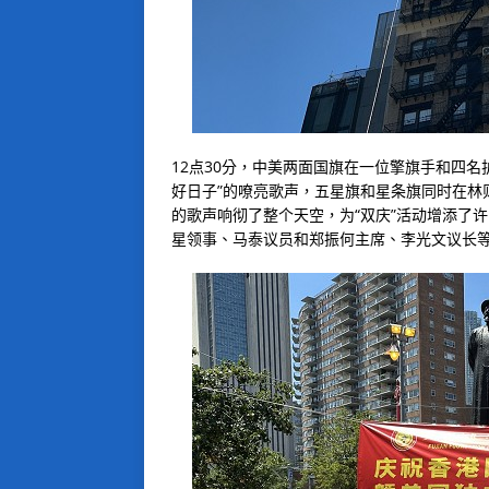
12点30分，中美两面国旗在一位擎旗手和四
好日子”的嘹亮歌声，五星旗和星条旗同时在林
的歌声响彻了整个天空，为“双庆”活动增添了
星领事、马泰议员和郑振何主席、李光文议长