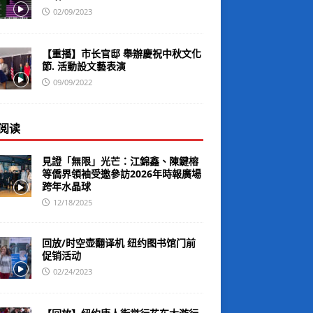
02/09/2023
【重播】市长官邸 舉辦慶祝中秋文化
節. 活動設文藝表演
09/09/2022
阅读
見證「無限」光芒：江錦鑫、陳鍵榕
等僑界領袖受邀參訪2026年時報廣場
跨年水晶球
12/18/2025
回放/时空壶翻译机 纽约图书馆门前
促销活动
02/24/2023