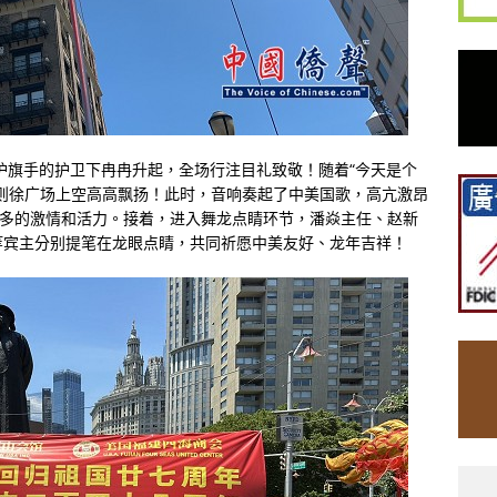
名护旗手的护卫下冉冉升起，全场行注目礼致敬！随着“今天是个
则徐广场上空高高飘扬！此时，音响奏起了中美国歌，高亢激昂
许多的激情和活力。接着，进入舞龙点睛环节，潘焱主任、赵新
等宾主分别提笔在龙眼点睛，共同祈愿中美友好、龙年吉祥！