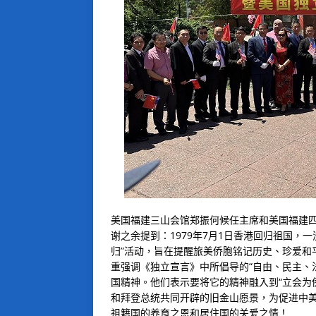
美国福建三山会馆郑振何候任主席和美国福建
谢之余提到：1979年7月1日香港回归祖国，
归”活动，旨在提醒旅美侨胞铭记历史、珍爱和
重强调《独立宣言》中所倡导的“自由、民主、
国精神。他们表示要将它的精神融入到“立会为
和拜登总统共同开辟的旧金山愿景，为促进中
祖籍国的养育之恩和居住国的关爱之情！