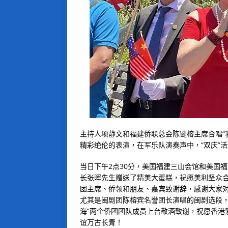
主持人项静文和福建侨联总会陈键榕主席合唱“
精彩绝伦的表演，在军乐队演奏声中，“双庆”
当日下午2点30分，美国福建三山会馆和美国
长张晖先生赠送了精美大蛋糕，祝愿美利坚众
团主席、侨领和朋友、嘉宾致谢辞，感谢大家
尤其是闽剧团陈榕宾名誉团长演唱的闽剧选段，
海”两个侨团团队成员上台敬酒致谢，祝愿香港
谊万古长青！