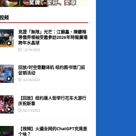
视频
見證「無限」光芒：江錦鑫、陳鍵榕
等僑界領袖受邀參訪2026年時報廣場
跨年水晶球
12/18/2025
回放/时空壶翻译机 纽约图书馆门前
促销活动
02/24/2023
【回放】纽约唐人街举行花车大游行
庆祝新春
02/13/2023
【視頻】火遍全网的ChatGPT究竟是
个啥？