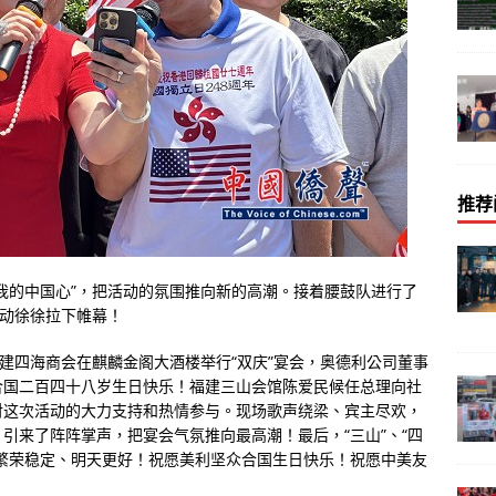
推荐
我的中国心”，把活动的氛围推向新的高潮。接着腰鼓队进行了
活动徐徐拉下帷幕！
福建四海商会在麒麟金阁大酒楼举行“双庆”宴会，奥德利公司董事
合国二百四十八岁生日快乐！福建三山会馆陈爱民候任总理向社
对这次活动的大力支持和热情参与。现场歌声绕梁、宾主尽欢，
引来了阵阵掌声，把宴会气氛推向最高潮！最后，“三山”、“四
繁荣稳定、明天更好！祝愿美利坚众合国生日快乐！祝愿中美友