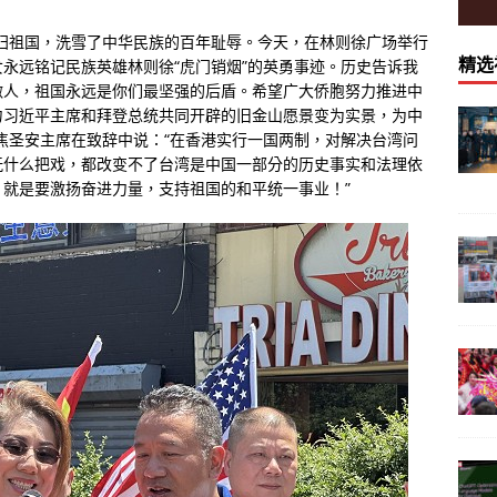
归祖国，洗雪了中华民族的百年耻辱。今天，在林则徐广场举行
精选
永远铭记民族英雄林则徐“虎门销烟”的英勇事迹。历史告诉我
做人，祖国永远是你们最坚强的后盾。希望广大侨胞努力推进中
力习近平主席和拜登总统共同开辟的旧金山愿景变为实景，为中
焦圣安主席在致辞中说：“在香港实行一国两制，对解决台湾问
玩什么把戏，都改变不了台湾是中国一部分的历史事实和法理依
就是要激扬奋进力量，支持祖国的和平统一事业！”