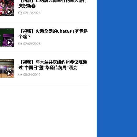
【回放】纽约唐人街举行花车大游行
庆祝新春
02/13/2023
【視頻】火遍全网的ChatGPT究竟是
个啥？
02/09/2023
【视频】与木兰共庆纽约州参议院通
过“中国日”暨“华裔传统周”酒会
08/24/2019