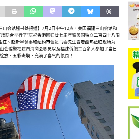
美国福建三山会馆秘书处报道】7月2日中午12点，美国福建三山会馆和
场联合举行了“庆祝香港回归廿七周年暨美国独立二百四十八周
主任、赵新星领事和纽约市议员马泰先生冒着酷热莅临现场为
三山会馆暨福建四海商会职员以及福建侨胞二百多人参加了当日
花绽放、五彩斑斓，充满了喜气的氛围！