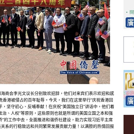
四海商会李光文议长分别致欢迎辞，他们对来宾们表示欢迎和感
一洗香港被侵占的百年耻辱。今天，我们在这里举行“庆祝香港回
平，坚守初心、反哺奉献！在庆祝“美国独立日”讲话中，他们着
法治、人权”等原则，这些原则也就是所谓的美国立国之本和强
侨”的工作中去，全面推进和谐侨社建设，助力实现习近平主席
美关系的行稳致远和共同繁荣发展贡献力量！以满腔的热情回报