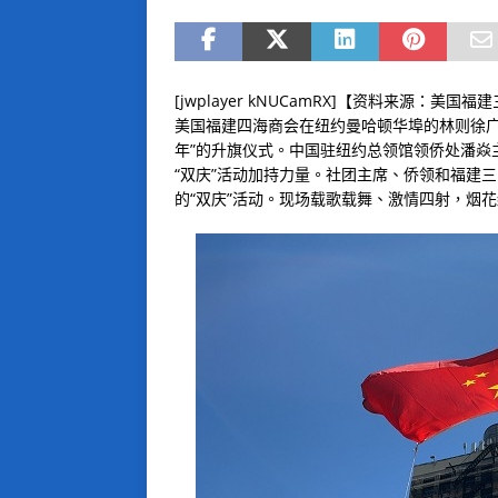
[jwplayer kNUCamRX]【资料来源：
美国福建四海商会在纽约曼哈顿华埠的林则徐广
年”的升旗仪式。中国驻纽约总领馆领侨处潘焱
“双庆”活动加持力量。社团主席、侨领和福建
的“双庆”活动。现场载歌载舞、激情四射，烟