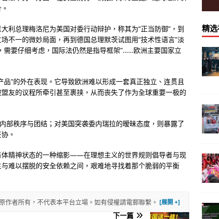
价。
精选
大利总理梅洛尼为美国对委行动辩护，称其为“正当防御”，到
场不一的微妙局面，再到德国总理默茨试图用“技术性语言”淡
，需要仔细考虑，国际法仍然是指导框架”……欧洲主要国家立
产品”的外在表现。它导致欧洲难以形成一套真正独立、连贯且
被盟友的议程所牵引甚至裹挟，从而丧失了作为全球重要一极的
的内部秩序与团结；对美国突袭委内瑞拉的暧昧态度，则暴露了
妥协。
集体精神状态的一种缩影——在理想主义的世界规则倡导者与现
主与难以摆脱的安全依赖之间，艰难地寻找着那个脆弱的平衡
權歸原作者所有，不代表本平台立場。如有侵權請電郵聯繫。
下一篇