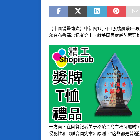
【中國僑聲傳媒】中新网1月7日电(魏晨曦)一
尔在布鲁塞尔记者会上，就美国再度威胁索要
一方面，在回答记者关于格陵兰岛主权问题时
侵犯性和《联合国宪章》原则，“这些都是普遍