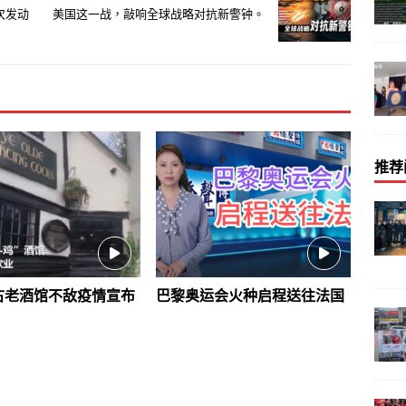
次发动
美国这一战，敲响全球战略对抗新警钟。
推荐
古老酒馆不敌疫情宣布
巴黎奥运会火种启程送往法国