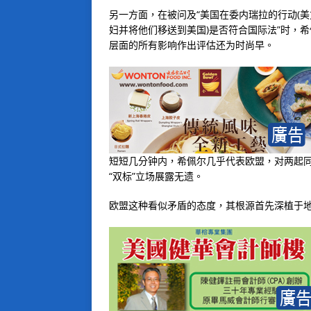
另一方面，在被问及“美国在委内瑞拉的行动(
妇并将他们移送到美国)是否符合国际法”时，
层面的所有影响作出评估还为时尚早。
短短几分钟内，希佩尔几乎代表欧盟，对两起
“双标”立场展露无遗。
欧盟这种看似矛盾的态度，其根源首先深植于