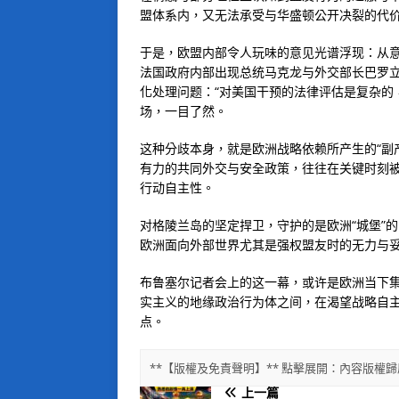
盟体系内，又无法承受与华盛顿公开决裂的代
于是，欧盟内部令人玩味的意见光谱浮现：从意
法国政府内部出现总统马克龙与外交部长巴罗立
化处理问题：“对美国干预的法律评估是复杂的
场，一目了然。
这种分歧本身，就是欧洲战略依赖所产生的“副
有力的共同外交与安全政策，往往在关键时刻
行动自主性。
对格陵兰岛的坚定捍卫，守护的是欧洲“城堡”
欧洲面向外部世界尤其是强权盟友时的无力与
布鲁塞尔记者会上的这一幕，或许是欧洲当下
实主义的地缘政治行为体之间，在渴望战略自
点。
**【版權及免責聲明】** 點擊展開：內容版
上一篇