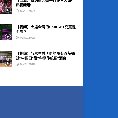
【回放】纽约唐人街举行花车大游行
庆祝新春
02/13/2023
【視頻】火遍全网的ChatGPT究竟是
个啥？
02/09/2023
【视频】与木兰共庆纽约州参议院通
过“中国日”暨“华裔传统周”酒会
08/24/2019