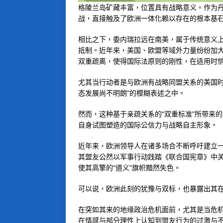
格陵兰岛矿藏丰富，位置具有战略意义。作为
战，直接触及了欧洲一体化赖以存在的根本基
相比之下，委内瑞拉远在南美，属于传统意义上
抵制。近年来，美国、欧盟等域外力量纷纷加
双重疏离，使得国际法原则的刚性，在适用时
尤其当行动者是与欧洲有战略同盟关系的美国时
态发展尚不明朗”的模糊表述之中。
然而，这种基于亲疏关系的“双重标准”所带来
自身试图塑造的国际公信力与战略自主形象。
近年来，欧洲领导人在诸多场合不断呼吁建立一
其盟友公然以军事行动践踏《联合国宪章》中
使其高擎的“道义”旗帜黯然失色。
可以说，欧洲此刻的犹豫与双标，也暴露出其
在突如其来的地缘政治危机面前，尤其是当危
在情感与部分理性上认知到盟友行为的过激与