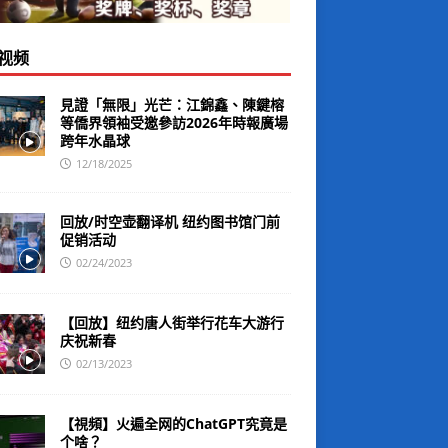
视频
見證「無限」光芒：江錦鑫、陳鍵榕
等僑界領袖受邀參訪2026年時報廣場
跨年水晶球
12/18/2025
回放/时空壶翻译机 纽约图书馆门前
促销活动
02/24/2023
【回放】纽约唐人街举行花车大游行
庆祝新春
02/13/2023
【視頻】火遍全网的ChatGPT究竟是
个啥？