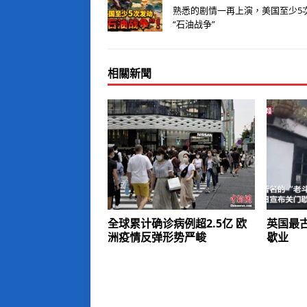
熟悉的剧情一再上演，美国至少5
“石油战争”
相關新聞
全球累计确诊病例超2.5亿 欧
英国最
洲疫情反弹形势严峻
歇业