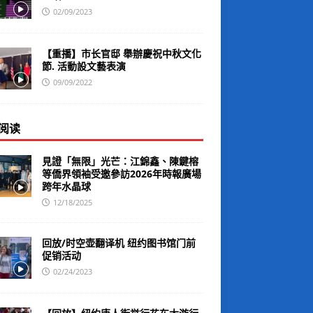
02/09/2023
【重播】市长官邸 舉辦慶祝中秋文化
節. 活動設文藝表演
09/09/2022
阅读
見證「無限」光芒：江錦鑫、陳鍵榕
等僑界領袖受邀參訪2026年時報廣場
跨年水晶球
12/18/2025
回放/时空壶翻译机 纽约图书馆门前
促销活动
02/24/2023