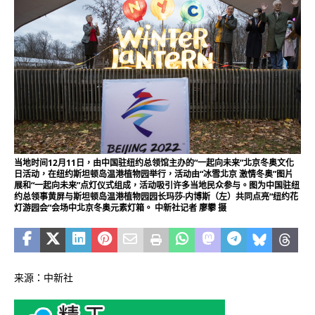
当地时间12月11日，由中国驻纽约总领馆主办的“一起向未来”北京冬奥文化
日活动，在纽约斯坦顿岛温港植物园举行，活动由“冰雪北京 激情冬奥”图片
展和“一起向未来”点灯仪式组成，活动吸引许多当地民众参与。图为中国驻纽
约总领事黄屏与斯坦顿岛温港植物园园长玛莎·内博斯（左）共同点亮“纽约花
灯游园会”会场中北京冬奥元素灯箱。 中新社记者 廖攀 摄
来源：中新社