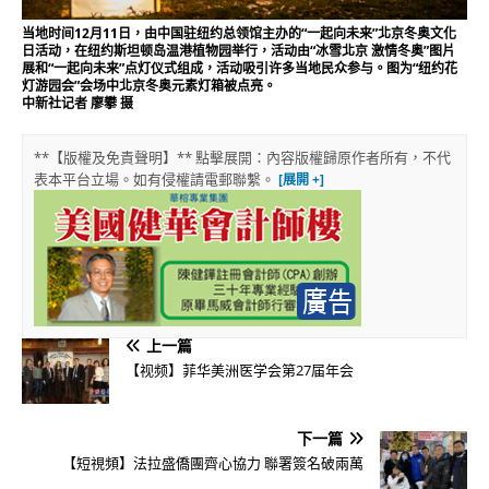
当地时间12月11日，由中国驻纽约总领馆主办的“一起向未来”北京冬奥文化
日活动，在纽约斯坦顿岛温港植物园举行，活动由“冰雪北京 激情冬奥”图片
展和“一起向未来”点灯仪式组成，活动吸引许多当地民众参与。图为“纽约花
灯游园会”会场中北京冬奥元素灯箱被点亮。
中新社记者 廖攀 摄
**【版權及免責聲明】** 點擊展開：內容版權歸原作者所有，不代
表本平台立場。如有侵權請電郵聯繫。
上一篇
【视频】菲华美洲医学会第27届年会
下一篇
【短視頻】法拉盛僑團齊心協力 聯署簽名破兩萬