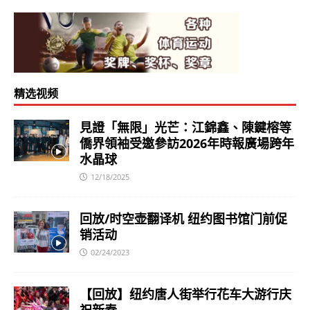
精选视频
見證「無限」光芒：江錦鑫、陳鍵榕等
僑界領袖受邀參訪2026年時報廣場跨年
水晶球
12/18/2025
回放/时空壶翻译机 纽约图书馆门前促
销活动
02/24/2023
【回放】纽约唐人街举行花车大游行庆
祝新春