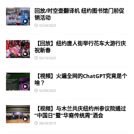
回放/时空壶翻译机 纽约图书馆门前促
销活动
02/24/2023
【回放】纽约唐人街举行花车大游行庆
祝新春
02/13/2023
【視頻】火遍全网的ChatGPT究竟是个
啥？
02/09/2023
【视频】与木兰共庆纽约州参议院通过
“中国日”暨“华裔传统周”酒会
08/24/2019