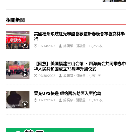
相關新聞
美國福州琅岐紅光聯誼會歡渡新春晚會布魯克林舉
行
02/14/2022
編輯部 · 閱讀量：12,258 次
【回放】美国福建三山会馆 、四海商会共同举办中
华人民共和国成立73周年升旗仪式
09/30/2022
編輯部 · 閱讀量：4,251 次
冒充UPS快递 纽约两名劫匪入室抢劫
12/22/2021
編輯部 · 閱讀量：13,321 次