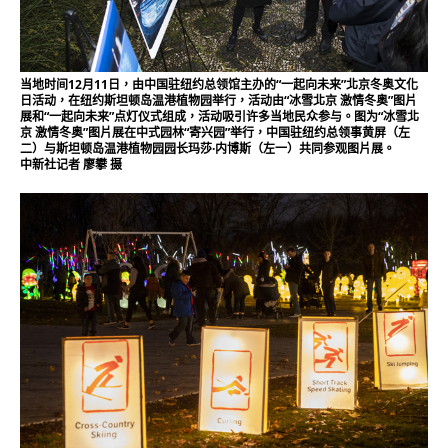
当地时间12月11日，由中国驻纽约总领馆主办的“一起向未来”北京冬奥文化
日活动，在纽约斯坦顿岛温港植物园举行，活动由“冰雪北京 激情冬奥”图片
展和“一起向未来”点灯仪式组成，活动吸引许多当地民众参与。图为“冰雪北
京 激情冬奥”图片展在中式园林“寄兴园”举行，中国驻纽约总领事黄屏（左
二）与斯坦顿岛温港植物园园长玛莎·内博斯（左一）共同参观图片展。
中新社记者 廖攀 摄