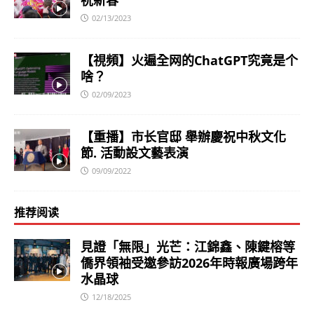
02/13/2023
【視頻】火遍全网的ChatGPT究竟是个
啥？
02/09/2023
【重播】市长官邸 舉辦慶祝中秋文化
節. 活動設文藝表演
09/09/2022
推荐阅读
見證「無限」光芒：江錦鑫、陳鍵榕等
僑界領袖受邀參訪2026年時報廣場跨年
水晶球
12/18/2025