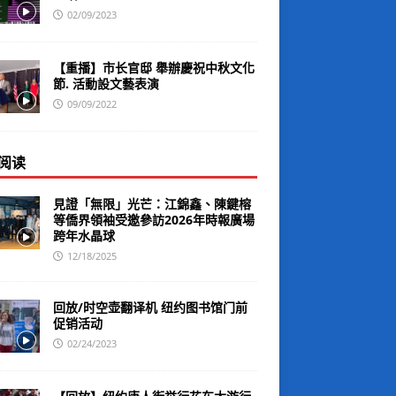
02/09/2023
【重播】市长官邸 舉辦慶祝中秋文化
節. 活動設文藝表演
09/09/2022
阅读
見證「無限」光芒：江錦鑫、陳鍵榕
等僑界領袖受邀參訪2026年時報廣場
跨年水晶球
12/18/2025
回放/时空壶翻译机 纽约图书馆门前
促销活动
02/24/2023