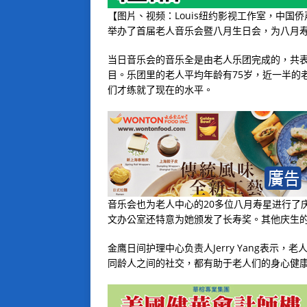
【图片、视频：Louis纽约影视工作室，中
举办了首届老人音乐会暨八月生日会，为八月
当日音乐会的音乐全是由老人乐团完成的，共
目。乐团里的老人平均年龄有
75
岁，近一半的
们才练就了现在的水平。
音乐会也为老人中心的
20
多位八月寿星进行了
文办公室还特意为她颁发了长寿奖。其他庆生
金鹰日间护理中心负责人
Jerry Yang
表示，老
同龄人之间的社交，都有助于老人们的身心健