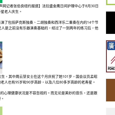
国侨声网记者张伯良纽约报道】法拉盛金鹰日间护理中心于
8
月
30
日
寿星老人庆生。
表演了包括萨克斯独奏、二胡独奏和西洋乐二重奏在内的
14
个节
老人是之前没有乐器演奏基础的，经过了一到两年的练习后，他
庆生，其中周云芽女士在这个月庆祝了她
101
岁，国会议员孟昭
的老人也有
95
岁和
90
岁高龄，以及八位
80
多岁高龄的老寿星。
人的心理健康状况是不容忽视的。而无论是美妙的音乐，还是跟
康。