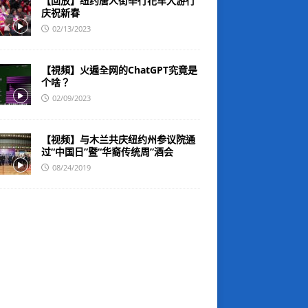
【回放】纽约唐人街举行花车大游行
庆祝新春
02/13/2023
【視頻】火遍全网的ChatGPT究竟是
个啥？
02/09/2023
【视频】与木兰共庆纽约州参议院通
过“中国日”暨“华裔传统周”酒会
08/24/2019