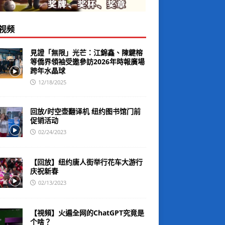
视频
見證「無限」光芒：江錦鑫、陳鍵榕
等僑界領袖受邀參訪2026年時報廣場
跨年水晶球
12/18/2025
回放/时空壶翻译机 纽约图书馆门前
促销活动
02/24/2023
【回放】纽约唐人街举行花车大游行
庆祝新春
02/13/2023
【視頻】火遍全网的ChatGPT究竟是
个啥？