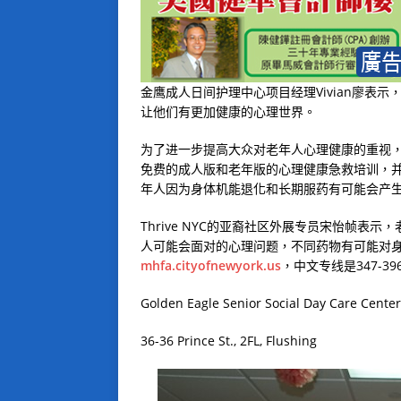
金鹰成人日间护理中心项目经理
Vivian
廖表示
让他们有更加健康的心理世界。
为了进一步提高大众对老年人心理健康的重视
免费的成人版和老年版的心理健康急救培训，
年人因为身体机能退化和长期服药有可能会产
Thrive NYC
的亚裔社区外展专员宋怡帧表示，
人可能会面对的心理问题，不同药物有可能对
mhfa.cityofnewyork.us
，中文专线是
347-39
Golden Eagle Senior Social Day Care Center
36-36 Prince St.
,
2FL
,
Flushing