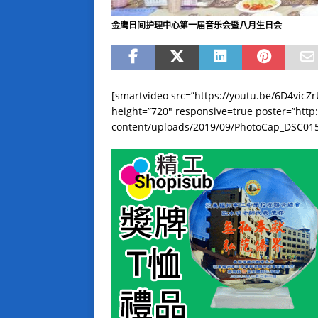
金鹰日间护理中心第一届音乐会暨八月生日会
[smartvideo src=”https://youtu.be/6D4vi
height=”720″ responsive=true poster=”htt
content/uploads/2019/09/PhotoCap_DSC0154