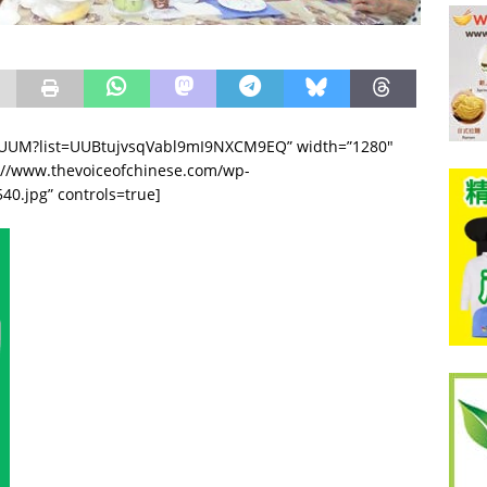
cZrUUM?list=UUBtujvsqVabl9mI9NXCM9EQ” width=”1280″
p://www.thevoiceofchinese.com/wp-
0.jpg” controls=true]