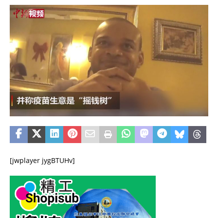
[jwplayer jygBTUHv]