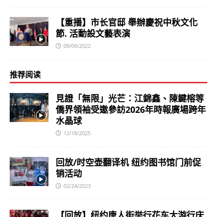
【重播】市长官邸 舉辦慶祝中秋文化
節. 活動設文藝表演
09/09/2022
推荐阅读
見證「無限」光芒：江錦鑫、陳鍵榕等
僑界領袖受邀參訪2026年時報廣場跨年
水晶球
12/18/2025
回放/时空壶翻译机 纽约图书馆门前促
销活动
02/24/2023
【回放】纽约唐人街举行花车大游行庆