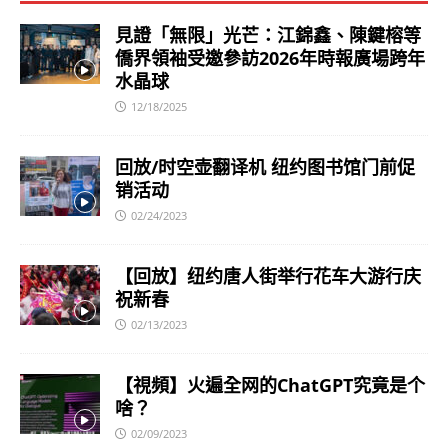
見證「無限」光芒：江錦鑫、陳鍵榕等
僑界領袖受邀參訪2026年時報廣場跨年
水晶球
12/18/2025
回放/时空壶翻译机 纽约图书馆门前促
销活动
02/24/2023
【回放】纽约唐人街举行花车大游行庆
祝新春
02/13/2023
【視頻】火遍全网的ChatGPT究竟是个
啥？
02/09/2023