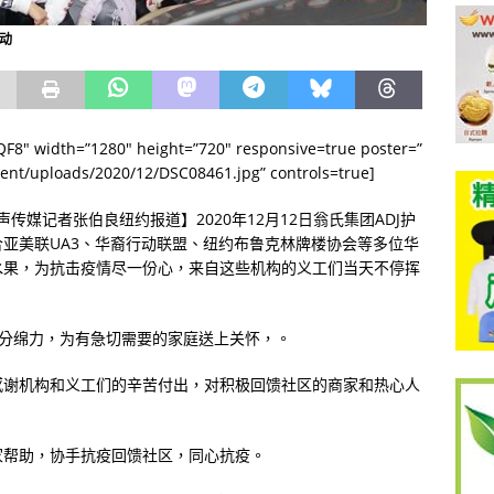
活动
-QF8″ width=”1280″ height=”720″ responsive=true poster=”
ent/uploads/2020/12/DSC08461.jpg” controls=true]
侨声传媒记者张伯良纽约报道】
2020
年
12
月
12
日翁氏集团
ADJ
护
合亚美联
UA3
、华裔行动联盟、纽约布鲁克林牌楼协会等多位华
水果，为抗击疫情尽一份心，来自这些机构的义工们当天不停挥
分绵力，为有急切需要的家庭送上关怀，。
感谢机构和义工们的辛苦付出，对积极回馈社区的商家和热心人
家帮助，协手抗疫回馈社区，同心抗疫。