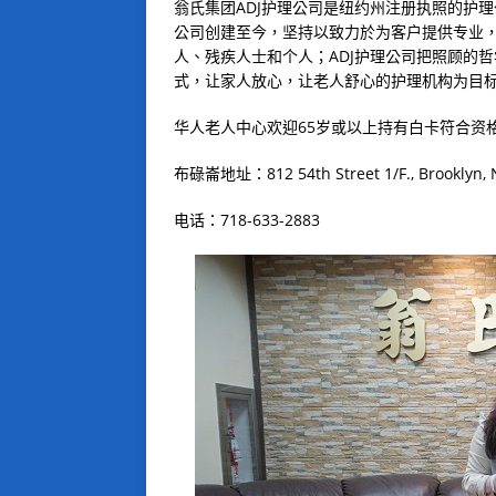
翁氏集团
ADJ
护理公司是纽约州注册执照的护理
公司创建至今，坚持以致力於为客户提供专业
人、残疾人士和个人；
ADJ
护理公司把照顾的哲
式，让家人放心，让老人舒心的护理机构为目
华人老人中心欢迎
65
岁或以上持有白卡符合资
布碌崙地址：
812 54th Street 1/F.
,
Brooklyn
,
N
电话：
718-633-2883