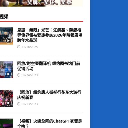
视频
見證「無限」光芒：江錦鑫、陳鍵榕
等僑界領袖受邀參訪2026年時報廣場
跨年水晶球
12/18/2025
回放/时空壶翻译机 纽约图书馆门前
促销活动
02/24/2023
【回放】纽约唐人街举行花车大游行
庆祝新春
02/13/2023
【視頻】火遍全网的ChatGPT究竟是
个啥？