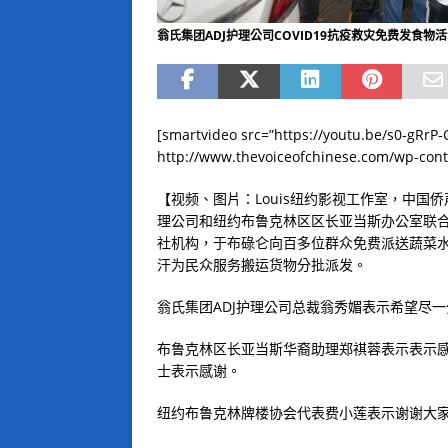
翁氏集团ADJ护理公司COVID19抗疫救灾免费发食物
[smartvideo src=”https://youtu.be/s0-gRrP
http://www.thevoiceofchinese.com/wp-cont
【视频、图片：Louis纽约影视工作室，中国
理公司和纽约布鲁克林区区长亚当斯办公室联
社机构，于布碌仑向百多位群众免费派送蔬菜
汗为民众服务搬运货物分批派发。
翁氏集团
ADJ
护理公司总裁翁秀媚表示希望尽一
布鲁克林区长亚当斯华裔助理郑祺蓉表示表示
士表示感谢。
纽约布鲁克林牌楼协会代表费小莲表示谢谢大