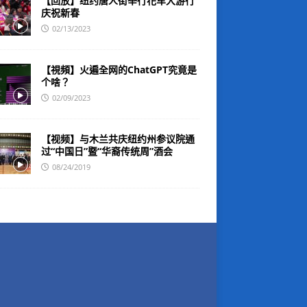
【回放】纽约唐人街举行花车大游行
庆祝新春
02/13/2023
【視頻】火遍全网的ChatGPT究竟是
个啥？
02/09/2023
【视频】与木兰共庆纽约州参议院通
过“中国日”暨“华裔传统周”酒会
08/24/2019