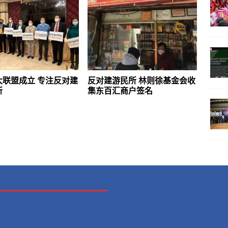
大联盟成立 专注反对建
反对建游民所 林则徐基金会收
所
集东百汇商户签名