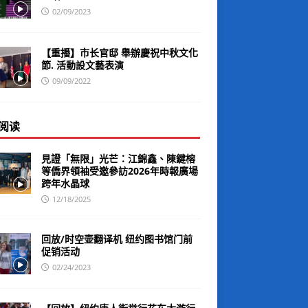
02/09/2023
【重播】市长官邸 舉辦慶祝中秋文化
節. 活動設文藝表演
09/09/2022
阅读
見證「無限」光芒：江錦鑫、陳鍵榕
等僑界領袖受邀參訪2026年時報廣場
跨年水晶球
12/18/2025
回放/时空壶翻译机 纽约图书馆门前
促销活动
02/24/2023