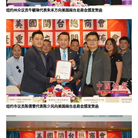
纽约州众议员牛毓琳代表朱禾方向美国闽台总商会颁发贺函
纽约市议员陈倩雯代表陈少风向美国闽台总商会颁发贺函