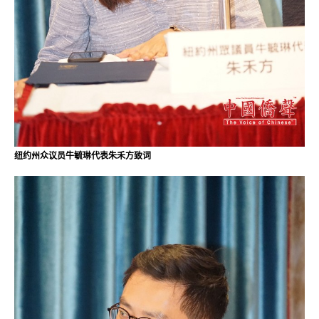
纽约州众议员牛毓琳代表朱禾方致词