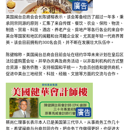
美国闽台总商会会长陈键榕表示，该会筹备经历了超过一年多，秉
承同宗同源的原则，汇集了来自传媒、餐饮、农业、保险、物流、
制造、贸易、科技、酒店、养老产业、房地产等各行各业的来自中
美台等国家和地区的闽籍和台湾籍企业家，尤其是年轻一代商界菁
英。该会目前拥有约300名会员，并不断在发展壮大队伍中。
陈键榕称，美国闽台总商会目前会址在纽约华埠未来计划在皇后区
法拉盛购置会址，并举办庆典及商务活动，以非盈利机构的方式整
合资源，服务侨胞、支持祖国和平统一，为会员创造和提供商机，
促进中美台三地经贸、科技、经融、文旅等方面的交流与合作。
蔡尚仁理事长表示本人已是美国第三代华人，从事商务工作几十
年，希望闽商与台商共同合作，把会务工作做得更好，也促进大