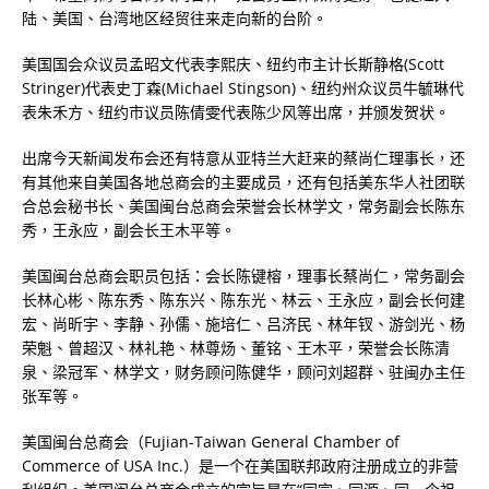
陆、美国、台湾地区经贸往来走向新的台阶。
美国国会众议员孟昭文代表李熙庆、纽约市主计长斯静格(Scott
Stringer)代表史丁森(Michael Stingson)、纽约州众议员牛毓琳代
表朱禾方、纽约市议员陈倩雯代表陈少风等出席，并颁发贺状。
出席今天新闻发布会还有特意从亚特兰大赶来的蔡尚仁理事长，还
有其他来自美国各地总商会的主要成员，还有包括美东华人社团联
合总会秘书长、美国闽台总商会荣誉会长林学文，常务副会长陈东
秀，王永应，副会长王木平等。
美国闽台总商会职员包括：会长陈键榕，理事长蔡尚仁，常务副会
长林心彬、陈东秀、陈东兴、陈东光、林云、王永应，副会长何建
宏、尚昕宇、李静、孙儒、施培仁、吕济民、林年钗、游剑光、杨
荣魁、曾超汉、林礼艳、林尊炀、董铭、王木平，荣誉会长陈清
泉、梁冠军、林学文，财务顾问陈健华，顾问刘超群、驻闽办主任
张军等。
美国闽台总商会（Fujian-Taiwan General Chamber of
Commerce of USA Inc.）是一个在美国联邦政府注册成立的非营