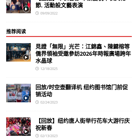
節. 活動設文藝表演
09/09/2022
推荐阅读
見證「無限」光芒：江錦鑫、陳鍵榕等
僑界領袖受邀參訪2026年時報廣場跨年
水晶球
12/18/2025
回放/时空壶翻译机 纽约图书馆门前促
销活动
02/24/2023
【回放】纽约唐人街举行花车大游行庆
祝新春
02/13/2023