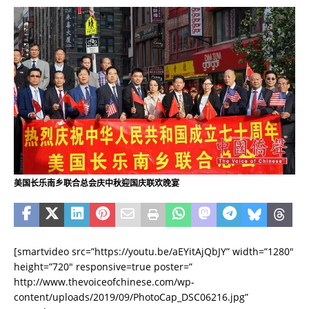
美国长乐南乡联合总会庆中秋迎国庆联欢晚宴
[smartvideo src=”https://youtu.be/aEYitAjQbJY” width=”1280″
height=”720″ responsive=true poster=”
http://www.thevoiceofchinese.com/wp-
content/uploads/2019/09/PhotoCap_DSC06216.jpg”