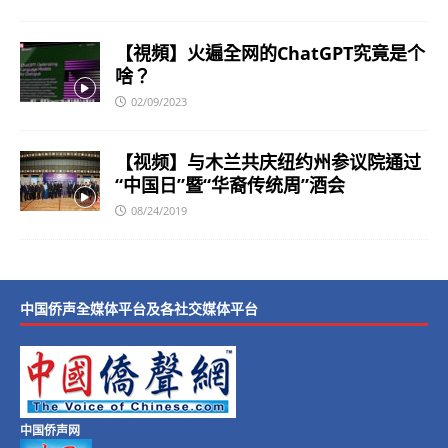
【視頻】火遍全网的ChatGPT究竟是个
啥？
02/09/2023
【视频】与木兰共庆纽约州参议院通过
“中国日”暨“华裔传统周”酒会
08/24/2019
中国侨声全媒体平台及各社交媒体平台
中国侨声网