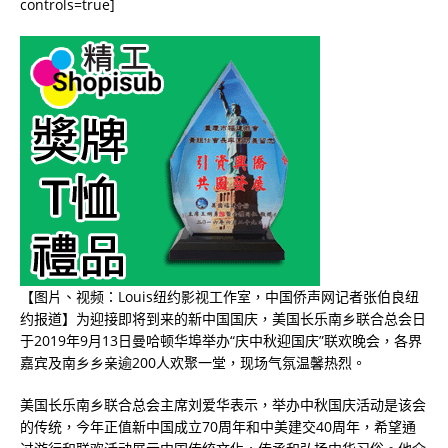
controls=true]
【图片、视频：Louis纽约影视工作室，中国侨声网记者张伯良纽
约报道】为迎接即将到来的新中国国庆，美国长乐南乡联合总会日
于
2019
年
9
月
13
日曼哈顿华埠举办“庆中秋迎国庆”联欢晚会，各界
嘉宾及南乡乡亲逾
200
人欢聚一堂，现场气氛温馨热烈。
美国长乐南乡联合总会主席刘爱华表示，举办中秋国庆活动是该会
的传统，今年正值新中国成立
70
周年和中美建交
40
周年，希望通