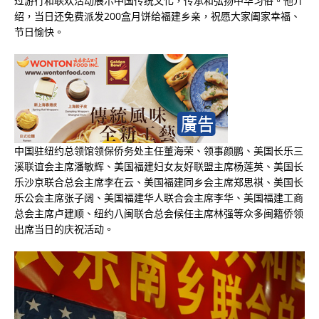
过游行和联欢活动展示中国传统文化，传承和弘扬中华习俗。他介
绍，当日还免费派发
200
盒月饼给福建乡亲，祝愿大家阖家幸福、
节日愉快。
中国驻纽约总领馆领保侨务处主任董海荣、领事颜鹏、美国长乐三
溪联谊会主席潘敏辉、美国福建妇女友好联盟主席杨莲英、美国长
乐沙京联合总会主席李在云、美国福建同乡会主席郑思祺、美国长
乐公会主席张子阔、美国福建华人联合会主席李华、美国福建工商
总会主席卢建顺、纽约八闽联合总会候任主席林强等众多闽籍侨领
出席当日的庆祝活动。