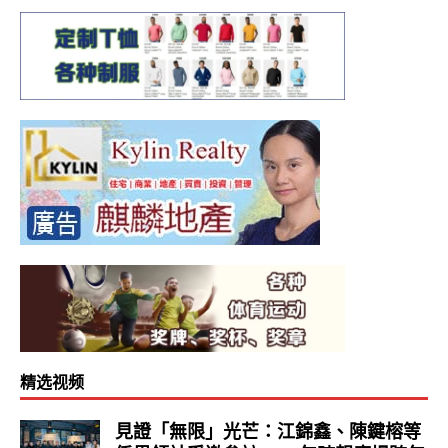
精选视频
見證「無限」光芒：江錦鑫、陳鍵榕等