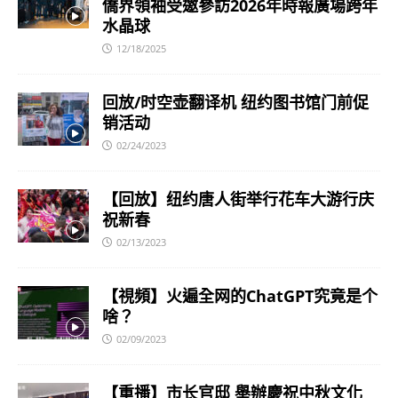
僑界領袖受邀參訪2026年時報廣場跨年
水晶球
12/18/2025
回放/时空壶翻译机 纽约图书馆门前促
销活动
02/24/2023
【回放】纽约唐人街举行花车大游行庆
祝新春
02/13/2023
【視頻】火遍全网的ChatGPT究竟是个
啥？
02/09/2023
【重播】市长官邸 舉辦慶祝中秋文化