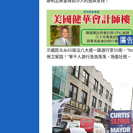
斯利瓦希望得到华人的选票支持！
示威民众从65街沿八大道一路游行至55街，“No homel
保卫家园！”等千人游行浩浩荡荡，场面壮观。