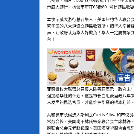
【视频、图片：Louis纽约影视工作室，中国
示威大游行，抗议市府在65街801号建游民收
本次示威大游行总召集人，美国纽约华人联合
繁华区的八大道设立游民收容所，把华人辛苦
声，让政府认为华人好欺负！华人一定要抗争
台！
亚裔维权大联盟总召集人陈善荘表示，政府未
强加给华社的计划，这是市长白思豪当政八年
人发声的民选官员，才能维护华裔的根本利益
共和党市长候选人斯利瓦Curtis Sliwa
常务会长、美国尚干林氏宗亲联合会主席林铮
胞联合总会元老赵镜源、美国酒店华裔协会陈