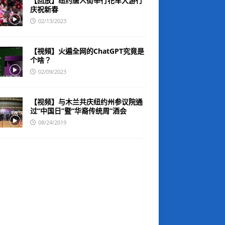
【回放】纽约唐人街举行花车大游行
庆祝新春
02/13/2023
【視頻】火遍全网的ChatGPT究竟是
个啥？
02/09/2023
【视频】与木兰共庆纽约州参议院通
过“中国日”暨“华裔传统周”酒会
08/24/2019