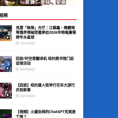
视频
見證「無限」光芒：江錦鑫、陳鍵榕
等僑界領袖受邀參訪2026年時報廣場
跨年水晶球
12/18/2025
回放/时空壶翻译机 纽约图书馆门前
促销活动
02/24/2023
【回放】纽约唐人街举行花车大游行
庆祝新春
02/13/2023
【視頻】火遍全网的ChatGPT究竟是
个啥？