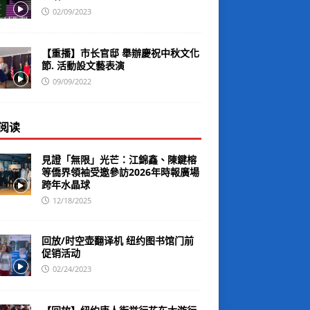
02/09/2023
【重播】市长官邸 舉辦慶祝中秋文化
節. 活動設文藝表演
09/09/2022
阅读
見證「無限」光芒：江錦鑫、陳鍵榕
等僑界領袖受邀參訪2026年時報廣場
跨年水晶球
12/18/2025
回放/时空壶翻译机 纽约图书馆门前
促销活动
02/24/2023