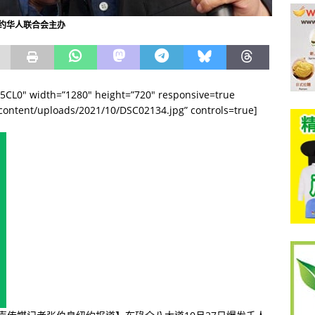
约华人联合会主办
E5CL0″ width=”1280″ height=”720″ responsive=true
content/uploads/2021/10/DSC02134.jpg” controls=true]