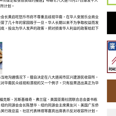
侨声传媒记者张伯良纽约报道】布碌仑八大道10月27日爆发千人
容所计划。
会会长黄启旺怒斥市府不尊重且歧视华裔，在华人安居乐业商业
经营了几十年的家园毁于一旦。华人长期以来不为争取权益而发
到底，投出为华人发声的政客，把对损害华人利益的政客给赶下
与当地沟通情况下，擅自决定在八大道闹市区兴建游民收容所，
来对华裔民众歧视和漠视的又一个例子。只有投票选出真正为华
。
和市议员福克斯、苏斯基维奇、弗兰寇、美国亚裔社团联合总会姜书栋
、纽约同源会会长陈慧华、纽约同源会主席黄友兴、美国广东侨
乐英行政总监、社区代表林煜等嘉宾出席表示反对收容所计划，