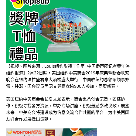
【视频、图片来源：Louis纽约影视工作室 中国侨声网记者黄江涛
纽约报道】2
月
22
日晚，美国纽约中美商会
2019
年庆典暨新春联欢
晚会在纽约法拉盛君豪大酒楼盛大举行。中国驻纽约总领馆领事郑
雷、孙潜，国会议员孟昭文等嘉宾逾
900
人参加，同贺新春。
美国纽约中美商会会长夏文龙表示，商会秉承创会宗旨，团结协
作，积极寻找各方资源，举办专场讲座，积极鼓励参政议政，展望
未来，中美商会将建设成为信息交流合作共赢的平台，为中美两国
友好合作发展做出贡献。