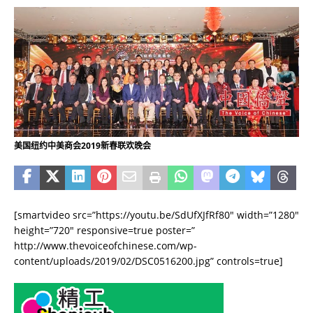
美国纽约中美商会2019新春联欢晚会
[smartvideo src=”https://youtu.be/SdUfXJfRf80″ width=”1280″
height=”720″ responsive=true poster=”
http://www.thevoiceofchinese.com/wp-
content/uploads/2019/02/DSC0516200.jpg” controls=true]