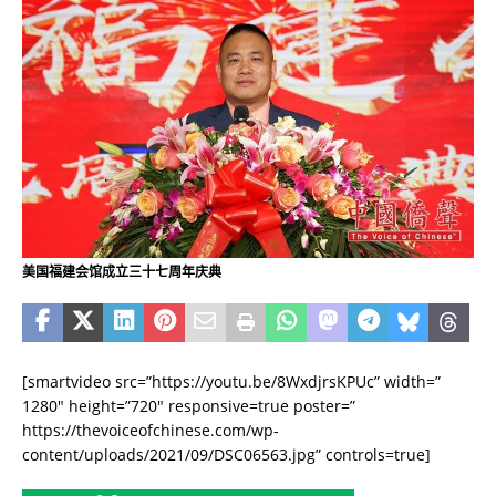
美国福建会馆成立三十七周年庆典
[smartvideo src=”https://youtu.be/8WxdjrsKPUc” width=”
1280″ height=”720″ responsive=true poster=”
https://thevoiceofchinese.com/wp-
content/uploads/2021/09/DSC06563.jpg” controls=true]