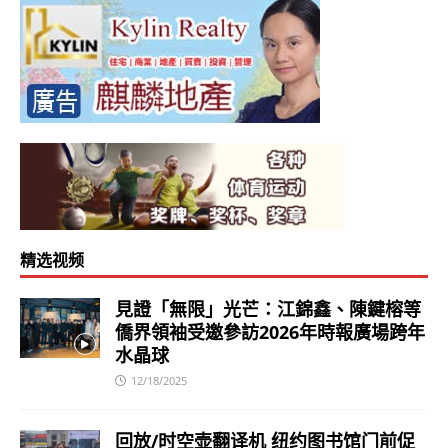
精选视频
見證「無限」光芒：江錦鑫、陳鍵榕等
僑界領袖受邀參訪2026年時報廣場跨年
水晶球
12/18/2025
回放/时空壶翻译机 纽约图书馆门前促