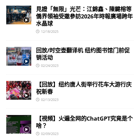
見證「無限」光芒：江錦鑫、陳鍵榕等
僑界領袖受邀參訪2026年時報廣場跨年
水晶球
12/18/2025
回放/时空壶翻译机 纽约图书馆门前促
销活动
02/24/2023
【回放】纽约唐人街举行花车大游行庆
祝新春
02/13/2023
【視頻】火遍全网的ChatGPT究竟是个
啥？
02/09/2023