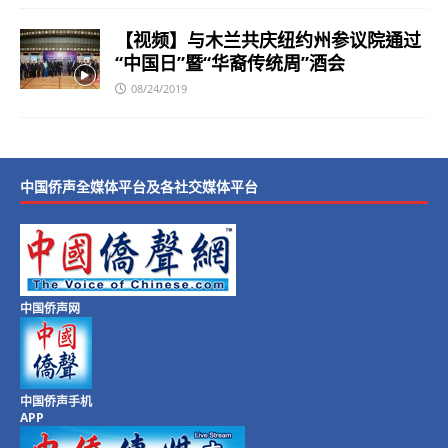
【视频】与木兰共庆纽约州参议院通过
“中国日”暨“华裔传统周”酒会
08/24/2019
中国侨声全媒体平台及各社交媒体平台
中国侨声网
中国侨声手机
APP