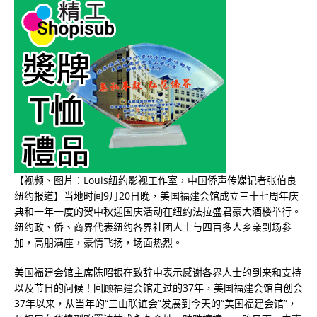
【视频、图片：Louis纽约影视工作室，中国侨声传媒记者张伯良
纽约报道】当地时间9月20日晚，美国福建会馆成立三十七周年庆
典和一年一度的贺中秋迎国庆活动在纽约法拉盛君豪大酒楼举行。
纽约政、侨、商界代表纽约各界社团人士与四百多人乡亲到场参
加，高朋满座，豪情飞扬，场面热烈。
美国福建会馆主席陈昭银在致辞中表示感谢各界人士的到来和支持
以及节日的问候！回顾福建会馆走过的37年，美国福建会馆自创会
37年以来，从当年的“三山联谊会”发展到今天的“美国福建会馆”，