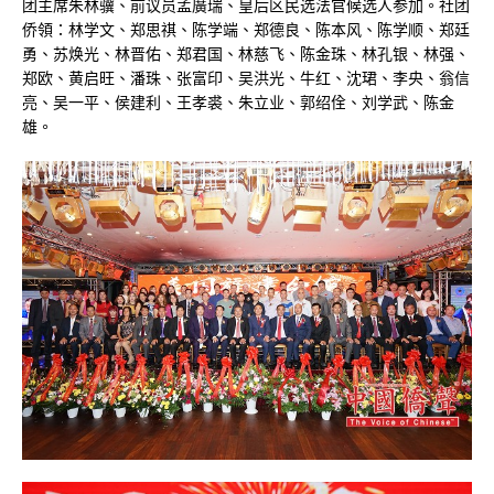
团主席朱林骥、前议员孟廣瑞、皇后区民选法官候选人参加。社团
侨領：林学文、郑思祺、陈学端、郑德良、陈本风、陈学顺、郑廷
勇、苏焕光、林晋佑、郑君国、林慈飞、陈金珠、林孔银、林强、
郑欧、黄启旺、潘珠、张富印、吴洪光、牛红、沈珺、李央、翁信
亮、吴一平、侯建利、王孝裘、朱立业、郭绍佺、刘学武、陈金
雄。