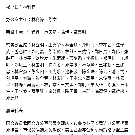
秘书长：林利锋
办公室主任：林利锋、陈文
荣誉主席：江锦鑫、卢天星、陈恒、郑泉财
常务副主席：林立明、王秀华、林金顺、郑师飞、李在云、江谨
武、游必胜、郑可磊、陈崇影、林继、王灼官、郑日贵、郑伟、张
胜旺、林良平、刘增发、朱荣斌、郭增襁、李振棋、郑明棋、任旭
明、郑凤生、林宝明、陈兴銮、郑学健、林章烽、王兆新、王建
忠、林官杰、陈义团、王宪乐、池积波、陈金珠、陈云、池玉莺、
刘增平、刘微、张全春、林发祥、王永忠、高星、朱俊贵、林云
玲、林峰、吴丽明、林启章、王文美、郑明、卓太旺、陈强、王木
生、王兆波、薛家胜、施晓枫、陈天勇、林群、陈德健、郑哲松、
郑建烽
嘉宾代表：
国会议员孟昭文办公室代表李熙庆、布鲁克林区长竞选办公室代表
郑祺蓉、市议员候选人黄敏仪、美国亚裔非营利机构策略联盟主席