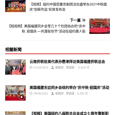
【视频】纽约中国芭蕾京剧团法拉盛举办2021中秋国
庆“创新作品”彩排发布会
下一篇
【短视频】美国福建同乡会等几十个社团协办的“庆中
秋. 迎国庆 —共渡街坊节”活动在纽约唐人街
相關新聞
云南侨联驻美代表孙懋津拜访美国福建侨联总会
01/03/2019
編輯部 · 閱讀量：12,829 次
美国福建东边同乡会纽约举办“庆中秋·迎国庆”活动
09/06/2022
編輯部 · 閱讀量：8,360 次
【视频】美国纽约八闽联合总会成立七周年暨新职