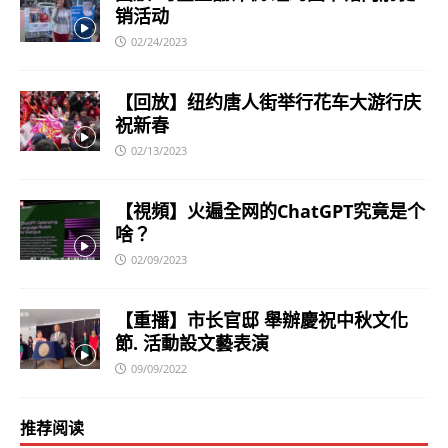
销活动
02/24/2023
【回放】纽约唐人街举行花车大游行庆
祝新春
02/13/2023
【視頻】火遍全网的ChatGPT究竟是个
啥？
02/09/2023
【重播】市长官邸 舉辦慶祝中秋文化
節. 活動設文藝表演
09/09/2022
推荐阅读