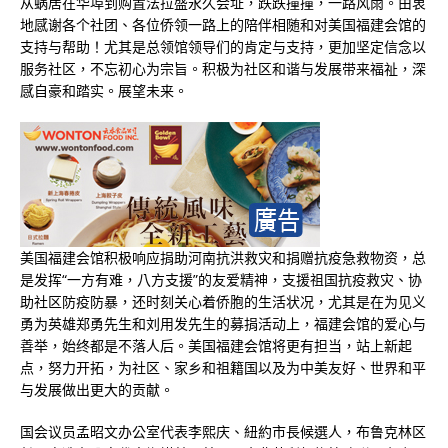
从蜗居在华埠到购置法拉盛永久会址，跌跌撞撞，一路风雨。由衷
地感谢各个社团、各位侨领一路上的陪伴相随和对美国福建会馆的
支持与帮助！尤其是总领馆领导们的肯定与支持，更加坚定信念以
服务社区，不忘初心为宗旨。积极为社区和谐与发展带来福祉，深
感自豪和踏实。展望未来。
美国福建会馆积极响应捐助河南抗洪救灾和捐赠抗疫急救物资，总
是发挥“一方有难，八方支援”的友爱精神，支援祖国抗疫救灾、协
助社区防疫防暴，还时刻关心着侨胞的生活状况，尤其是在为见义
勇为英雄郑勇先生和刘用发先生的募捐活动上，福建会馆的爱心与
善举，始终都是不落人后。美国福建会馆将更有担当，站上新起
点，努力开拓，为社区、家乡和祖籍国以及为中美友好、世界和平
与发展做出更大的贡献。
国会议员孟昭文办公室代表李熙庆、紐約市長候選人，布鲁克林区