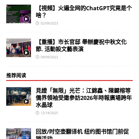
【視頻】火遍全网的ChatGPT究竟是个
啥？
02/09/2023
【重播】市长官邸 舉辦慶祝中秋文化
節. 活動設文藝表演
09/09/2022
推荐阅读
見證「無限」光芒：江錦鑫、陳鍵榕等
僑界領袖受邀參訪2026年時報廣場跨年
水晶球
12/18/2025
回放/时空壶翻译机 纽约图书馆门前促
销活动