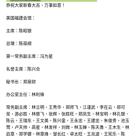
恭祝大家新春大吉、万事如意！
美国福建会馆：
主席：陈昭银
总理：陈葆顺
第一常务副主席：冯为星
名誉主席：陈兴合
秘书长：郑泉财
办公室主任：林利锋
常务副主席：林立明，王秀华，郑师飞，江谨武，李在云，郑可
垒，游必胜，林慈飞，张辉，张胜旺，郑凤生，林宝明，林孔银、
陈云，王瑞东，王文美，陈兴銮，王永忠，王建忠，朱俊贵，池玉
莺，卢天帅，高星，林发祥，刘微，林玉婵，陈天勇，王木生、林
启章、郑学健、林章烽、邹长红、卓太旺、王兆波、王宪乐、陈