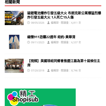
相關新聞
疑鋰電池爆炸引發五級大火 布朗克斯公寓樓猛烈爆
炸引發五級大火 1人死亡15人傷
08/05/2026
編輯部 · 閱讀量：6,811 次
緬懷911恐襲22週年 紐約-黃華清
09/11/2023
編輯部 · 閱讀量：6,537 次
【視頻】美國琅岐同鄉會推選江磊為第十屆候任主
席
07/20/2018
編輯部 · 閱讀量：8,746 次