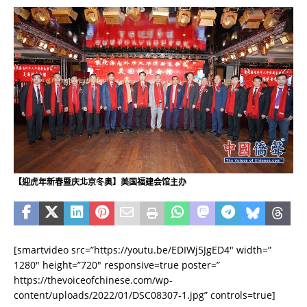
【迎虎年新春暨庆北京冬奥】美国福建会馆主办
[smartvideo src=”https://youtu.be/EDIWj5JgED4″ width=”
1280″ height=”720″ responsive=true poster=”
https://thevoiceofchinese.com/wp-
content/uploads/2022/01/DSC08307-1.jpg” controls=true]