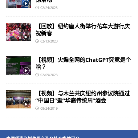
02/24/2023
【回放】纽约唐人街举行花车大游行庆
祝新春
02/13/2023
【視頻】火遍全网的ChatGPT究竟是个
啥？
02/09/2023
【视频】与木兰共庆纽约州参议院通过
“中国日”暨“华裔传统周”酒会
08/24/2019