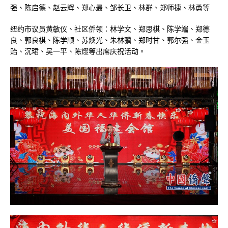
强、陈启德、赵云辉、郑心最、邹长卫、林群、郑师捷、林勇等
纽约市议员黄敏仪、社区侨领：林学文、郑思棋、陈学端、郑德
良、郭良棋、陈学顺、苏焕光、朱林骥、郑时甘、郭尔强、金玉
贻、沉珺、吴一平、陈熤等出席庆祝活动。