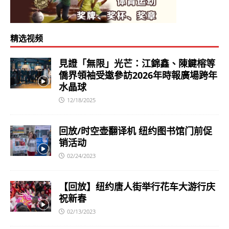
精选视频
見證「無限」光芒：江錦鑫、陳鍵榕等
僑界領袖受邀參訪2026年時報廣場跨年
水晶球
12/18/2025
回放/时空壶翻译机 纽约图书馆门前促
销活动
02/24/2023
【回放】纽约唐人街举行花车大游行庆
祝新春
02/13/2023