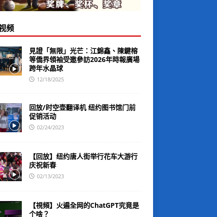
视频
見證「無限」光芒：江錦鑫、陳鍵榕
等僑界領袖受邀參訪2026年時報廣場
跨年水晶球
12/18/2025
回放/时空壶翻译机 纽约图书馆门前
促销活动
02/24/2023
【回放】纽约唐人街举行花车大游行
庆祝新春
02/13/2023
【視頻】火遍全网的ChatGPT究竟是
个啥？