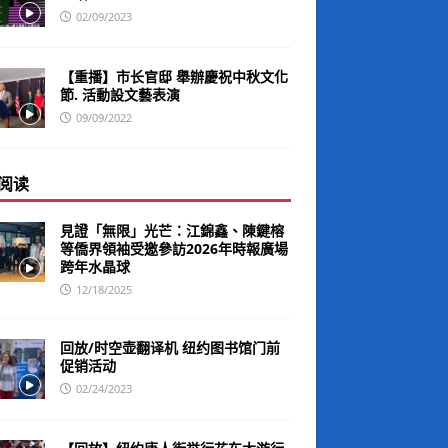
02/09/2023
【重播】市长官邸 舉辦慶祝中秋文化
節. 活動設文藝表演
09/09/2022
阅读
見證「無限」光芒：江錦鑫、陳鍵榕
等僑界領袖受邀參訪2026年時報廣場
跨年水晶球
12/18/2025
回放/时空壶翻译机 纽约图书馆门前
促销活动
02/24/2023