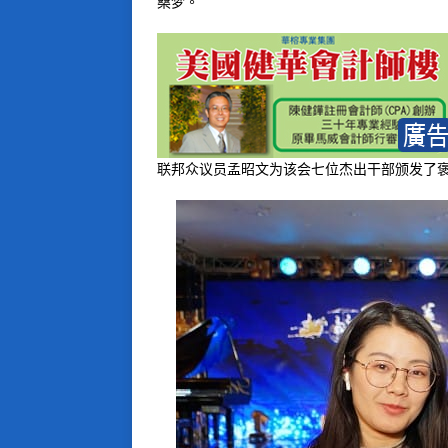
桑梦。
联邦众议员孟昭文为该会七位杰出干部颁发了