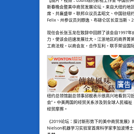
【图片，视频：Louis纽约影视工作室 中国
新春晚会暨美中商贸发展论坛。来自大纽约地
席、共襄盛举。联邦众议员孟昭文、中国驻纽
Felix、州参议员刘醇逸、布碌仑区长亚当斯
现任会长张玉龙在致辞中回顾了该会自1997
力，使该会迅速发展壮大，江浙地区的商界菁
工商法规，以商会友，合作互利，联手架设国
纽约总领馆副总领事邱舰表示很高兴地看到习近平
会”。中美两国的经贸关系涉及到全球人民福祉
经贸摩擦。
《2019论坛：探讨新形势下的美中商贸发展》的
Nielson机器学习实验室首席科学家李加波