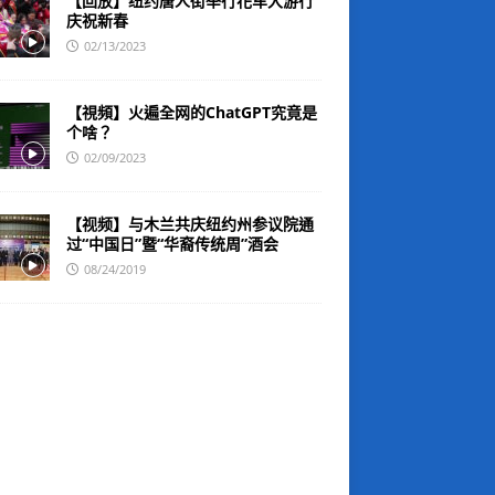
【回放】纽约唐人街举行花车大游行
庆祝新春
02/13/2023
【視頻】火遍全网的ChatGPT究竟是
个啥？
02/09/2023
【视频】与木兰共庆纽约州参议院通
过“中国日”暨“华裔传统周”酒会
08/24/2019