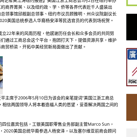
侨声网记者黄江涛纽约报道】美国江浙工商总会3月2日在纽约举办
区的商界菁英、以及纽约政、学、侨等各界代表近千人盛装出
约总领事馆邱舰副总领事、纽约市议员顾雅明、州众议院副议长
、2020美国总统参选人华裔杨安泽等民选官员的代表到场祝贺。
年成立22年来的风雨历程，他感谢历任会长和众多会员的共同努
英们通过工商总会这个平台，抱团打天下，提倡资源共享，维护
际商贸桥梁，开拓中美经贸新局面做出了贡献。
主席于2006年5月10日为该会的亲笔提词“美国江浙工商总
，相信两国领导人将本着造福人类的愿望，妥善解决两国之间的
四位嘉宾包括，工银美国职零售业务部副主管Marco Sun，
博士，2020美国总统华裔参选人杨安泽，以及塞尔维亚前商会顾问