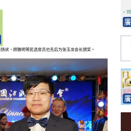
褒扬状，顾雅明等民选官员也先后为张玉龙会长颁奖。