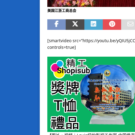
美国江浙工商总会
[smartvideo src=”https://youtu.be/yQIU5jC
controls=true]