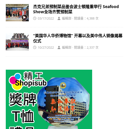
杰克兄弟预制菜品鉴会波士顿隆重举行 Seafood
Show全场齐赞预制菜
03/17/2022
編輯部 · 閱讀量：4,388 次
“美国华人华侨博物馆” 开幕以及美中伟人铜像揭幕
仪式
10/27/2022
編輯部 · 閱讀量：2,337 次