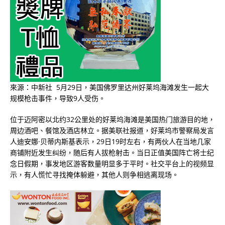
來源：中新社 5月29日，美国佛罗里达州好莱坞海滩发生一起大
规模枪击事件，导致9人受伤。
位于迈阿密以北约32公里处的好莱坞海滩是美国热门旅游目的地，
周边酒吧、餐馆及酒店林立。据美联社报道，好莱坞市警察局发言
人迪安娜·贝蒂内斯基表示，29日19时左右，有两伙人在当地几家
商铺附近发生纠纷，随后有人拔枪射击。当日正值美国阵亡将士纪
念日假期，事发地区游客数量明显多于平时。社交平台上的视频显
示，有人慌忙寻找掩体躲避，其他人则争相逃离现场。