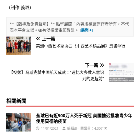
（制作 姜璐）
**【版權及免責聲明】** 點擊展開：內容版權歸原作者所有，不代
表本平台立場。如有侵權請電郵聯繫。
上一篇
美洲中西艺术家协会《中西艺术精品展》费城举行
下一篇
【视频】马斯克赞中国航天成就：“远比大多数人意识
到的更超前”
相關新聞
全球已有近500万人死于新冠 美国推迟批准青少年
使用莫德纳疫苗
11/01/2021
編輯部 · 閱讀量：4,307 次