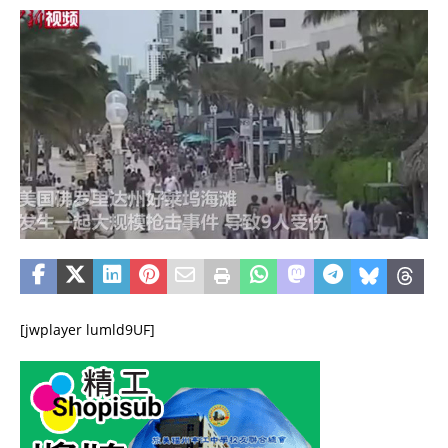
[jwplayer lumld9UF]