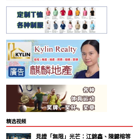
精选视频
見證「無限」光芒：江錦鑫、陳鍵榕等