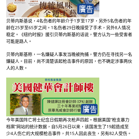
贝蒂内斯基说，4名伤者的年龄介于1岁至17岁，另外5名伤者的年
龄在25岁至65岁之间。1名伤者29日晚接受了手术，另外8人情况
稳定。《纽约时报》援引贝蒂内斯基的话说，警方认为一些受害者
可能是路人。
贝蒂内斯基称，一名嫌疑人事发当晚被拘捕，警方仍在寻找另一名
嫌疑人。目前，尚不清楚该起枪击事件的原因，也不确定涉事两伙
人的人数。
今年美国阵亡将士纪念日假期再次枪声四起。根据美国“枪支暴力
档案”网站的统计数据，自5月26日以来，该国发生了19起造成至
少4人伤亡的大规模枪击事件，共15人因此丧生，另有82人受伤。