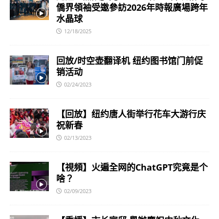
僑界領袖受邀參訪2026年時報廣場跨年
水晶球
12/18/2025
回放/时空壶翻译机 纽约图书馆门前促
销活动
02/24/2023
【回放】纽约唐人街举行花车大游行庆
祝新春
02/13/2023
【視頻】火遍全网的ChatGPT究竟是个
啥？
02/09/2023