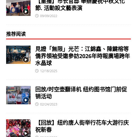
【重播】市长官邸 舉辦慶祝中秋文化
節. 活動設文藝表演
09/09/2022
推荐阅读
見證「無限」光芒：江錦鑫、陳鍵榕等
僑界領袖受邀參訪2026年時報廣場跨年
水晶球
12/18/2025
回放/时空壶翻译机 纽约图书馆门前促
销活动
02/24/2023
【回放】纽约唐人街举行花车大游行庆
祝新春