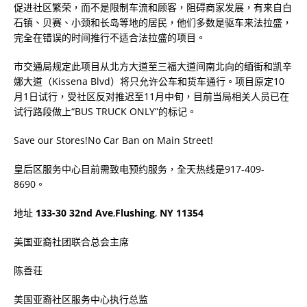
促进社区繁荣，而不是限制车流和顾客，阻碍商家发展，有来自白
石镇、贝赛、小颈和长岛等地的居民，他们多数是驱车来法拉盛，
完全在错误的时间推行不适合法拉盛的项目。
市交通局规定此项目从北方大道至三福大道间南北向的缅街和凯辛
娜大道（
Kissena Blvd
）将只允许公车和货车通行。项目原定
10
月
1
日试行，受社区反对推迟至
11
月中旬，目前当局相关人员已在
试行路段做上“
BUS TRUCK ONLY
”的标记。
Save our Stores!No Car Ban on Main Street!
皇后区服务中心目前需致电预约服务，全天热线是
917-409-
8690
。
地址
133-30 32nd Ave
,
Flushing
,
NY 11354
美国亚裔社团联合总会主席
陈善荘
美国亚裔社区服务中心执行总监