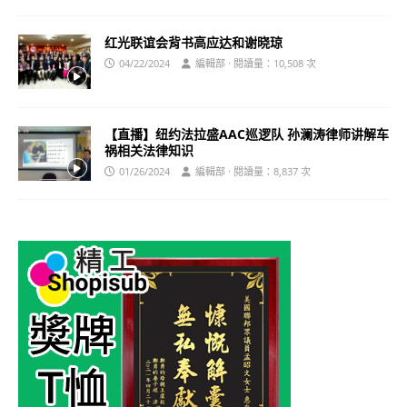
红光联谊会背书高应达和谢晓琼
04/22/2024
編輯部 · 閱讀量：10,508 次
【直播】纽约法拉盛AAC巡逻队 孙澜涛律师讲解车
祸相关法律知识
01/26/2024
編輯部 · 閱讀量：8,837 次