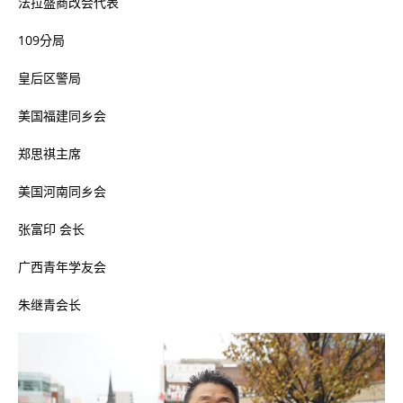
法拉盛商改会代表
109
分局
皇后区警局
美国福建同乡会
郑思祺主席
美国河南同乡会
张富印
会长
广西青年学友会
朱继青会长