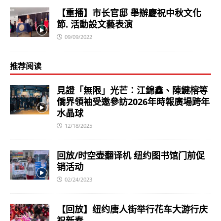
【重播】市长官邸 舉辦慶祝中秋文化
節. 活動設文藝表演
09/09/2022
推荐阅读
見證「無限」光芒：江錦鑫、陳鍵榕等
僑界領袖受邀參訪2026年時報廣場跨年
水晶球
12/18/2025
回放/时空壶翻译机 纽约图书馆门前促
销活动
02/24/2023
【回放】纽约唐人街举行花车大游行庆
祝新春