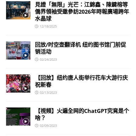
見證「無限」光芒：江錦鑫、陳鍵榕等
僑界領袖受邀參訪2026年時報廣場跨年
水晶球
12/18/2025
回放/时空壶翻译机 纽约图书馆门前促
销活动
02/24/2023
【回放】纽约唐人街举行花车大游行庆
祝新春
02/13/2023
【視頻】火遍全网的ChatGPT究竟是个
啥？
02/09/2023