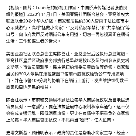
【视频、图片：Louis纽约影视工作室，中国侨声传媒记者张伯良
纽约报道】2020
年
11
月
1
日，美国亚裔社团联合总会、亚裔维权大
联盟联合
20
多个华人侨团、商家和居民约
300
人冒雨于法拉盛市中
心示威游行，高呼“拯救小商家”、“反对私家车禁行”和“共享缅街”等
口号，向市府发声反对缅街公车专用道，切勿一再忽视真正在缅街
生活、工作和谋生者的诉求。
美国亚裔社团联合总会主席陈善荘、亚总会皇后区执行总监陈熠、
亚裔社区皇后区政府事务部执行总监赵靖桉以及纽约州参议员史塔
文斯基、市议员顾雅明、民主党纽约州委员黄敏仪等侨领、商家和
居民约
300
人聚集在法拉盛图书馆前示威抗议缅街公车专用道项
目，并在市警
109
分局的协助下在缅街上游行，发声维护缅街数千
商家和周边居民的权益。
陈善荘表示，市府和交通局不顾法拉盛华人商民抗议以及当地民选
官员反对，一意孤行，要在法拉盛最中心限制私家车通行，这不仅
会造成交通混乱，降低消费热情，更让在疫情中不堪重负的商家雪
上加霜。华人商民冒雨抗议，不愿再当“哑巴”，任人鱼肉。
史塔文斯基、顾雅明表示，政府的责任是帮助小商家生存、经营，