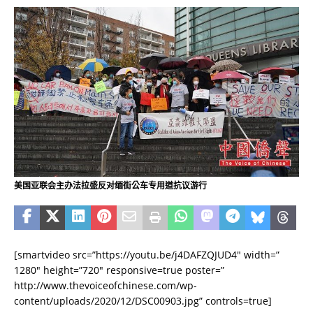
美国亚联会主办法拉盛反对缅街公车专用道抗议游行
[smartvideo src=”https://youtu.be/j4DAFZQJUD4″ width=”
1280″ height=”720″ responsive=true poster=”
http://www.thevoiceofchinese.com/wp-
content/uploads/2020/12/DSC00903.jpg” controls=true]