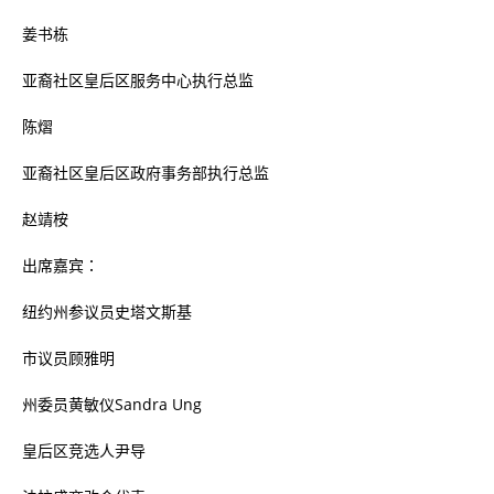
姜书栋
亚裔社区皇后区服务中心执行总监
陈熠
亚裔社区皇后区政府事务部执行总监
赵靖桉
出席嘉宾：
纽约州参议员史塔文斯基
市议员顾雅明
州委员黄敏仪
Sandra Ung
皇后区竞选人尹导