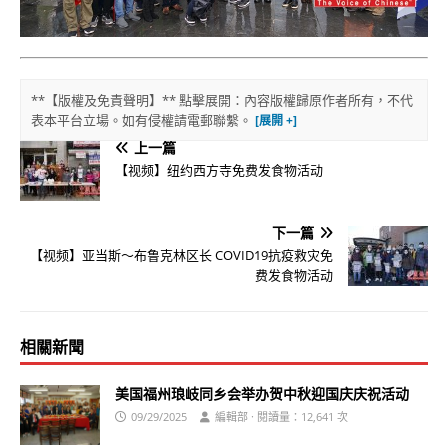
**【版權及免責聲明】** 點擊展開：內容版權歸原作者所有，不代
表本平台立場。如有侵權請電郵聯繫。
上一篇
【视频】纽约西方寺免费发食物活动
下一篇
【视频】亚当斯～布鲁克林区长 COVID19抗疫救灾免
费发食物活动
相關新聞
美国福州琅岐同乡会举办贺中秋迎国庆庆祝活动
09/29/2025
編輯部 · 閱讀量：12,641 次