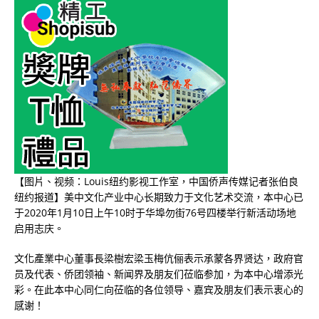
【图片、视频：Louis纽约影视工作室，中国侨声传媒记者张伯良
纽约报道】美中文化产业中心长期致力于文化艺术交流，本中心已
于
2020
年
1
月
10
日上午
10
时于华埠勿街
76
号四楼举行新活动场地
启用志庆。
文化產業中心董事長梁樹宏梁玉梅伉俪表示承蒙各界贤达，政府官
员及代表、侨团领袖、新闻界及朋友们莅临参加，为本中心增添光
彩。在此本中心同仁向莅临的各位领导、嘉宾及朋友们表示衷心的
感谢！