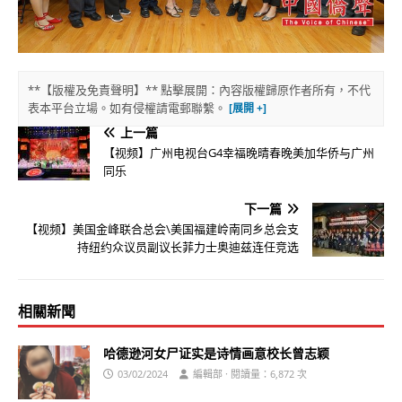
**【版權及免責聲明】** 點擊展開：內容版權歸原作者所有，不代
表本平台立場。如有侵權請電郵聯繫。
上一篇
【视频】广州电视台G4幸福晚晴春晚美加华侨与广州
同乐
下一篇
【视频】美国金峰联合总会\美国福建岭南同乡总会支
持纽约众议员副议长菲力士奥迪兹连任竞选
相關新聞
哈德逊河女尸证实是诗情画意校长曾志颖
03/02/2024
編輯部 · 閱讀量：6,872 次