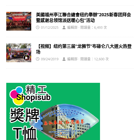
美國福州亭江聯合總會纽约舉辦“2025新春团拜会
暨感谢总领馆派送暖心包”活动
01/12/2025
編輯部 · 閱讀量：6,493 次
【视频】纽约第三届“龙狮节”布碌仑八大道火热登
场
09/24/2019
編輯部 · 閱讀量：12,600 次