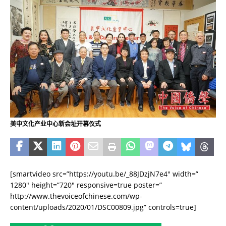
美中文化产业中心新会址开幕仪式
[smartvideo src=”https://youtu.be/_88JDzjN7e4″ width=”
1280″ height=”720″ responsive=true poster=”
http://www.thevoiceofchinese.com/wp-
content/uploads/2020/01/DSC00809.jpg” controls=true]