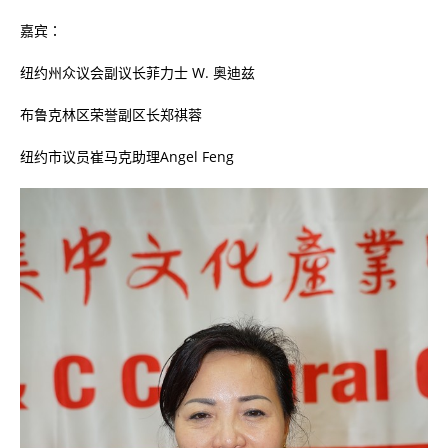
嘉宾：
纽约州众议会副议长菲力士
W.
奥迪兹
布鲁克林区荣誉副区长郑祺蓉
纽约市议员崔马克助理
Angel Feng