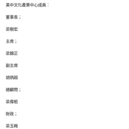
美中文化產業中心成員：
董事長；
梁樹宏
主席；
梁錦正
副主席
胡炳超
總顧問；
梁偉栢
財政；
梁玉梅