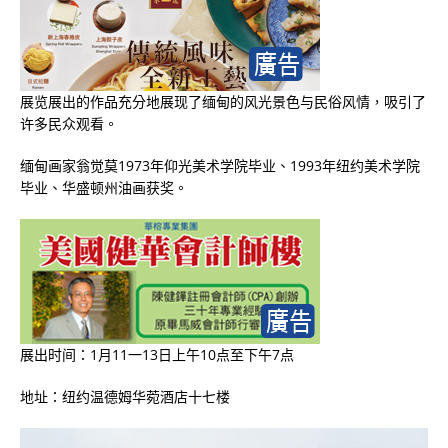
展览展出的作品充分地展现了缅甸的风光景色与民俗风情，吸引了
许多民众观看。
缅甸画家翁觉莫
1973
年仰光美术学院毕业、
1993
年纽约美术学院
毕业、华盛顿州油画获奖。
展出时间：
1
月
11
一
13
日上午
10
点至下午
7
点
地址：纽约温德姆华菀酒店十七楼