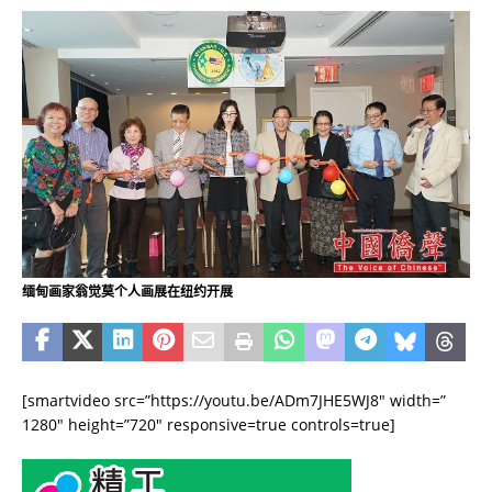
缅甸画家翁觉莫个人画展在纽约开展
[smartvideo src=”https://youtu.be/ADm7JHE5WJ8″ width=”
1280″ height=”720″ responsive=true controls=true]