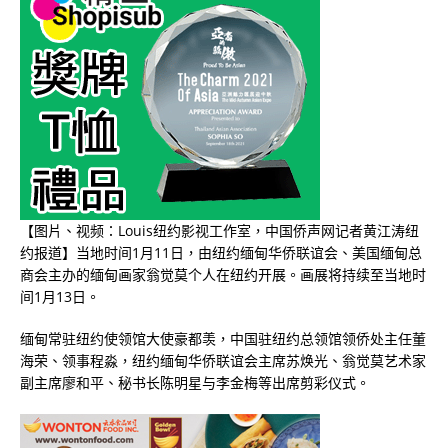
【图片、视频：Louis纽约影视工作室，中国侨声网记者黄江涛纽
约报道
】当地时间
1
月
11
日，由纽约缅甸华侨联谊会、美国缅甸总
商会主办的缅甸画家翁觉莫个人在纽约开展。画展将持续至当地时
间
1
月
13
日。
缅甸常驻纽约使领馆大使豪都羡，中国驻纽约总领馆领侨处主任董
海荣、领事程淼，纽约缅甸华侨联谊会主席苏焕光、翁觉莫艺术家
副主席廖和平、秘书长陈明星与李金梅等出席剪彩仪式。